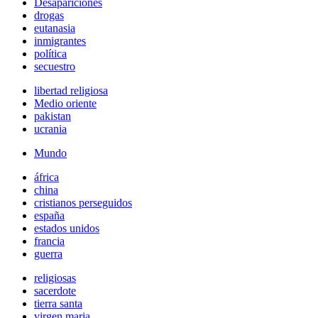
Desapariciones
drogas
eutanasia
inmigrantes
política
secuestro
libertad religiosa
Medio oriente
pakistan
ucrania
Mundo
áfrica
china
cristianos perseguidos
españa
estados unidos
francia
guerra
religiosas
sacerdote
tierra santa
virgen maria