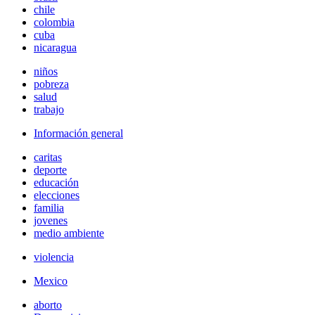
chile
colombia
cuba
nicaragua
niños
pobreza
salud
trabajo
Información general
caritas
deporte
educación
elecciones
familia
jovenes
medio ambiente
violencia
Mexico
aborto