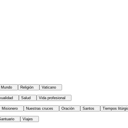
Mundo
Religión
Vaticano
xualidad
Salud
Vida profesional
Misionero
Nuestras cruces
Oración
Santos
Tiempos litúrgi
Santuario
Viajes