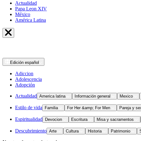
Actualidad
Papa Leon XIV
México
América Latina
Edición
español
Adiccion
Adolescencia
Adopción
Actualidad
America latina
Información general
Mexico
Estilo de vida
Familia
For Her &amp; For Men
Pareja y se
Espiritualidad
Devocion
Escritura
Misa y sacramentos
Descubrimiento
Arte
Cultura
Historia
Patrimonio