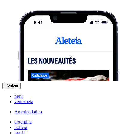
Volver
peru
venezuela
America latina
argentina
bolivia
brasil