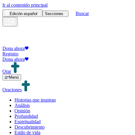
Ir al contenido principal
Buscar
Edición
español
Secciones
Dona ahora
Registro
Dona ahora
Orar
Menú
Oraciones
Historias que inspiran
Análisis
Opinión
Profundidad
Espiritualidad
Descubrimiento
Estilo de vida