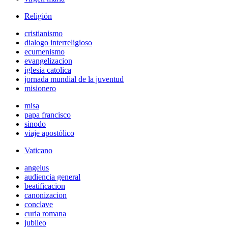
Religión
cristianismo
dialogo interreligioso
ecumenismo
evangelizacion
iglesia catolica
jornada mundial de la juventud
misionero
misa
papa francisco
sinodo
viaje apostólico
Vaticano
angelus
audiencia general
beatificacion
canonizacion
conclave
curia romana
jubileo