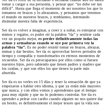
tomar y cargar a esa personita, y pensar que: “no debe ser tan
difícil”. Hasta que llega el momento de ser nosotros los que lo
tomamos en brazos y lo abrazamos, y pensamos que tenemos
el mundo en nuestros brazos, y temblamos, intentando
disimular nuestra falta de experiencia.
Ser tía es volver a imaginar, a creer y a soñar, es estropear con
mimos y regalos, es poder oír la palabra “tía” y sentirse cada
vez un poquito mejor,
es perder definitivamente todas las
armas y armaduras cuando se oye por primera vez la
palabra “tía”.
Es no poder resistir tomar en brazos, abrazar,
mimar y dar besitos. Ser tía es aprovechar breves periodos de
tiempo y compañía y transformarlos en eternos momentos de
recuerdos. Ser tía es preocuparnos por ellos como si fuesen
nuestros hijos, pero sabiendo que tienen padres y madres que
los cuidan, y que son ellos los que tienen la parte más
aburrida.
Ser tía es no verles en 15 días y tener la sensación de que ya
empezaron a hablar otro idioma, y que ya están más mayores
que nunca, y con ellos vemos y aprendemos que el tiempo
pasa muy rápido y que no lo podemos controlar. Ser tía es
aprender a pelear con cariño cuando alguien no nos quiere dar
un besito, es definitivamente el mejor tesoro que la vida nos