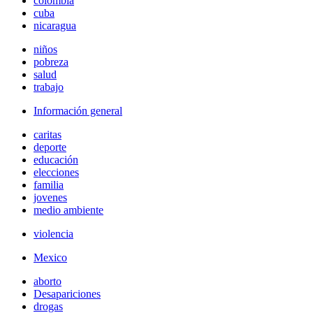
colombia
cuba
nicaragua
niños
pobreza
salud
trabajo
Información general
caritas
deporte
educación
elecciones
familia
jovenes
medio ambiente
violencia
Mexico
aborto
Desapariciones
drogas