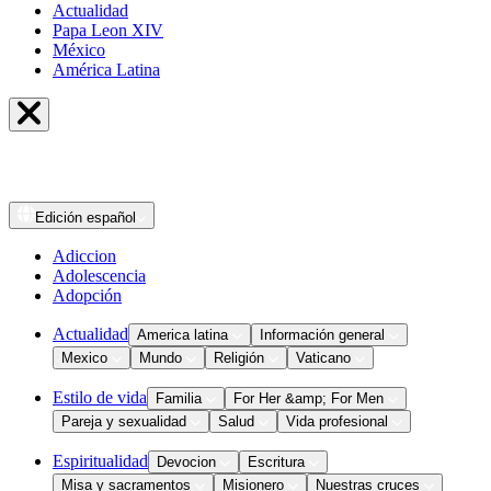
Actualidad
Papa Leon XIV
México
América Latina
Edición
español
Adiccion
Adolescencia
Adopción
Actualidad
America latina
Información general
Mexico
Mundo
Religión
Vaticano
Estilo de vida
Familia
For Her &amp; For Men
Pareja y sexualidad
Salud
Vida profesional
Espiritualidad
Devocion
Escritura
Misa y sacramentos
Misionero
Nuestras cruces