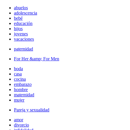
abuelos
adolescencia
bebé
educación
hijos
jovenes
vacaciones
paternidad
For Her &amp; For Men
boda
casa
cocina
embarazo
hombre
maternidad
mujer
Pareja y sexualidad
amor
divorcio