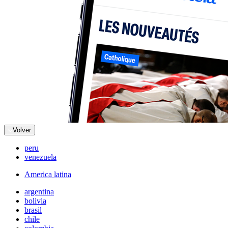
Volver
peru
venezuela
America latina
argentina
bolivia
brasil
chile