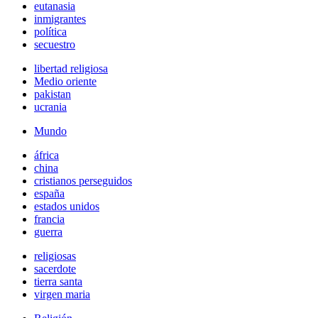
eutanasia
inmigrantes
política
secuestro
libertad religiosa
Medio oriente
pakistan
ucrania
Mundo
áfrica
china
cristianos perseguidos
españa
estados unidos
francia
guerra
religiosas
sacerdote
tierra santa
virgen maria