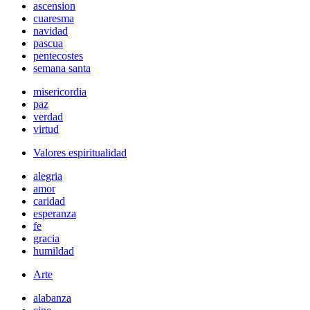
ascension
cuaresma
navidad
pascua
pentecostes
semana santa
misericordia
paz
verdad
virtud
Valores espiritualidad
alegria
amor
caridad
esperanza
fe
gracia
humildad
Arte
alabanza