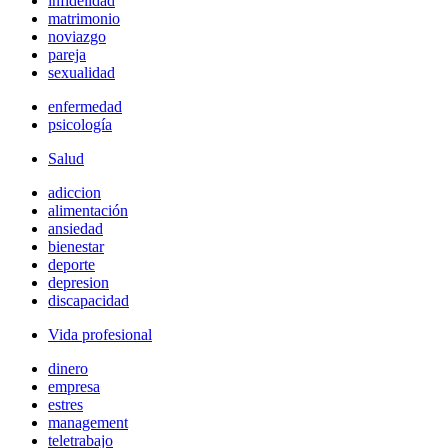
infidelidad
matrimonio
noviazgo
pareja
sexualidad
enfermedad
psicología
Salud
adiccion
alimentación
ansiedad
bienestar
deporte
depresion
discapacidad
Vida profesional
dinero
empresa
estres
management
teletrabajo