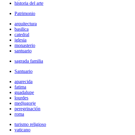
historia del arte
Patrimonio
arquitectura
basilica
catedral
iglesia
monasterio
santuario
sagrada familia
Santuario
aparecida
fatima
guadalupe
lourdes
medjugorje
peregrinación
roma
turismo religioso
vaticano