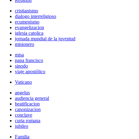
Religión
cristianismo
dialogo interreligioso
ecumenismo
evangelizacion
iglesia catolica
jornada mundial de la juventud
misionero
misa
papa francisco
sinodo
viaje apostólico
Vaticano
angelus
audiencia general
beatificacion
canonizacion
conclave
curia romana
jubileo
Familia