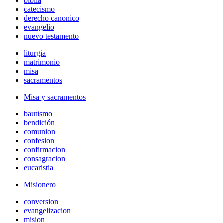
biblia
catecismo
derecho canonico
evangelio
nuevo testamento
liturgia
matrimonio
misa
sacramentos
Misa y sacramentos
bautismo
bendición
comunion
confesion
confirmacion
consagracion
eucaristia
Misionero
conversion
evangelizacion
mision