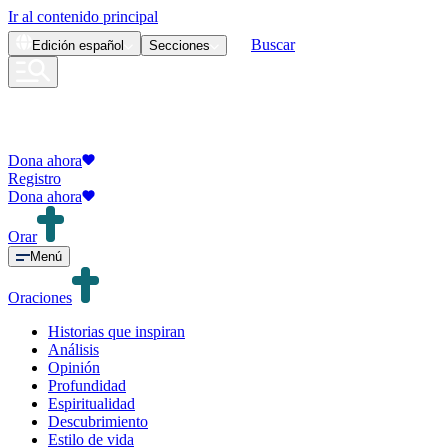
Ir al contenido principal
Buscar
Edición
español
Secciones
Dona ahora
Registro
Dona ahora
Orar
Menú
Oraciones
Historias que inspiran
Análisis
Opinión
Profundidad
Espiritualidad
Descubrimiento
Estilo de vida