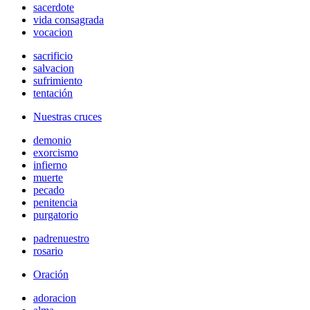
sacerdote
vida consagrada
vocacion
sacrificio
salvacion
sufrimiento
tentación
Nuestras cruces
demonio
exorcismo
infierno
muerte
pecado
penitencia
purgatorio
padrenuestro
rosario
Oración
adoracion