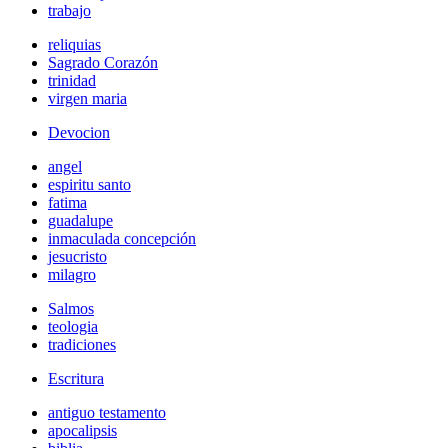
trabajo
reliquias
Sagrado Corazón
trinidad
virgen maria
Devocion
angel
espiritu santo
fatima
guadalupe
inmaculada concepción
jesucristo
milagro
Salmos
teologia
tradiciones
Escritura
antiguo testamento
apocalipsis