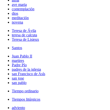
alma
ave maria
contemplación
dios
meditación
novena
Teresa de Ávila
teresa de calcuta
Teresa de Lisieux
Santos
Juan Pablo II
martires
Padre Pío
padres de la iglesia
san Francisco de Asís
san jose
san pablo
Tiempo ordinario
Tiempos litúrgicos
adviento