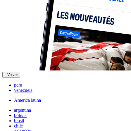
Volver
peru
venezuela
America latina
argentina
bolivia
brasil
chile