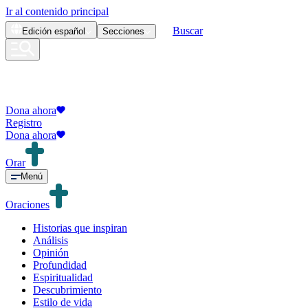
Ir al contenido principal
Buscar
Edición
español
Secciones
Dona ahora
Registro
Dona ahora
Orar
Menú
Oraciones
Historias que inspiran
Análisis
Opinión
Profundidad
Espiritualidad
Descubrimiento
Estilo de vida