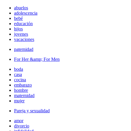
abuelos
adolescencia
bebé
educación
hijos
jovenes
vacaciones
paternidad
For Her &amp; For Men
boda
casa
cocina
embarazo
hombre
maternidad
mujer
Pareja y sexualidad
amor
divorcio