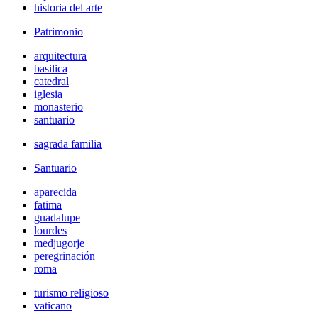
historia del arte
Patrimonio
arquitectura
basilica
catedral
iglesia
monasterio
santuario
sagrada familia
Santuario
aparecida
fatima
guadalupe
lourdes
medjugorje
peregrinación
roma
turismo religioso
vaticano