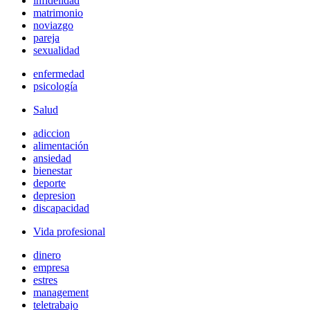
infidelidad
matrimonio
noviazgo
pareja
sexualidad
enfermedad
psicología
Salud
adiccion
alimentación
ansiedad
bienestar
deporte
depresion
discapacidad
Vida profesional
dinero
empresa
estres
management
teletrabajo