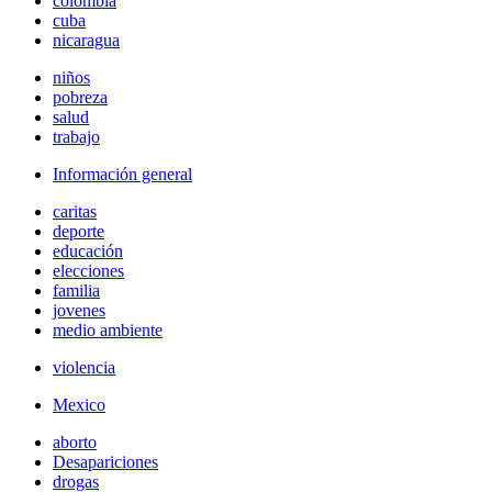
colombia
cuba
nicaragua
niños
pobreza
salud
trabajo
Información general
caritas
deporte
educación
elecciones
familia
jovenes
medio ambiente
violencia
Mexico
aborto
Desapariciones
drogas