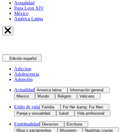
Actualidad
Papa Leon XIV
México
América Latina
Edición
español
Adiccion
Adolescencia
Adopción
Actualidad
America latina
Información general
Mexico
Mundo
Religión
Vaticano
Estilo de vida
Familia
For Her &amp; For Men
Pareja y sexualidad
Salud
Vida profesional
Espiritualidad
Devocion
Escritura
Misa y sacramentos
Misionero
Nuestras cruces