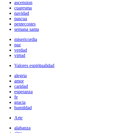
ascension
cuaresma
navidad
pascua
pentecostes
semana santa
misericordia
paz
verdad
virtud
Valores espiritualidad
alegria
amor
caridad
esperanza
fe
gracia
humildad
Arte
alabanza