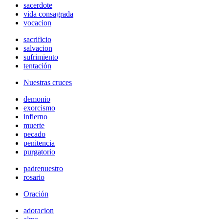
sacerdote
vida consagrada
vocacion
sacrificio
salvacion
sufrimiento
tentación
Nuestras cruces
demonio
exorcismo
infierno
muerte
pecado
penitencia
purgatorio
padrenuestro
rosario
Oración
adoracion