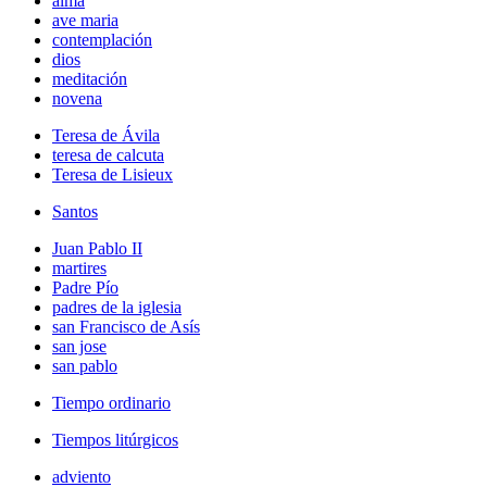
alma
ave maria
contemplación
dios
meditación
novena
Teresa de Ávila
teresa de calcuta
Teresa de Lisieux
Santos
Juan Pablo II
martires
Padre Pío
padres de la iglesia
san Francisco de Asís
san jose
san pablo
Tiempo ordinario
Tiempos litúrgicos
adviento