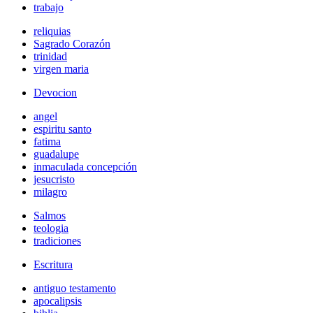
trabajo
reliquias
Sagrado Corazón
trinidad
virgen maria
Devocion
angel
espiritu santo
fatima
guadalupe
inmaculada concepción
jesucristo
milagro
Salmos
teologia
tradiciones
Escritura
antiguo testamento
apocalipsis