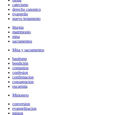
biblia
catecismo
derecho canonico
evangelio
nuevo testamento
liturgia
matrimonio
misa
sacramentos
Misa y sacramentos
bautismo
bendición
comunion
confesion
confirmacion
consagracion
eucaristia
Misionero
conversion
evangelizacion
mision