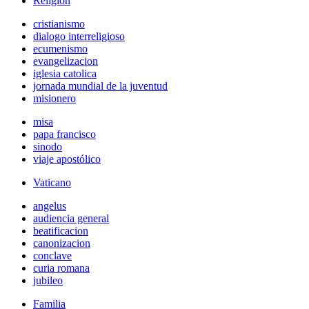
Religión
cristianismo
dialogo interreligioso
ecumenismo
evangelizacion
iglesia catolica
jornada mundial de la juventud
misionero
misa
papa francisco
sinodo
viaje apostólico
Vaticano
angelus
audiencia general
beatificacion
canonizacion
conclave
curia romana
jubileo
Familia