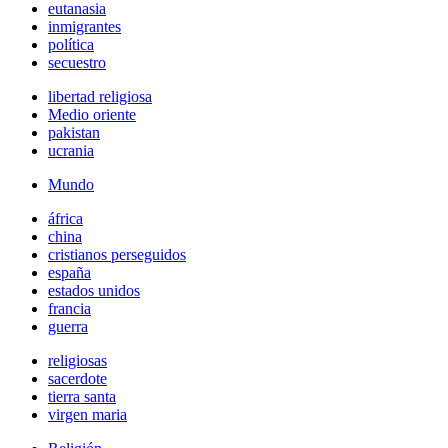
eutanasia
inmigrantes
política
secuestro
libertad religiosa
Medio oriente
pakistan
ucrania
Mundo
áfrica
china
cristianos perseguidos
españa
estados unidos
francia
guerra
religiosas
sacerdote
tierra santa
virgen maria