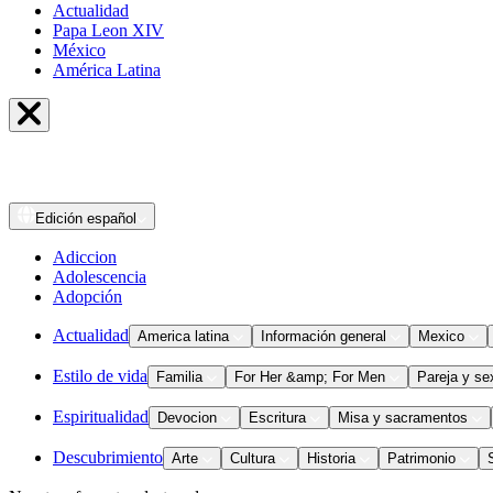
Actualidad
Papa Leon XIV
México
América Latina
Edición
español
Adiccion
Adolescencia
Adopción
Actualidad
America latina
Información general
Mexico
Estilo de vida
Familia
For Her &amp; For Men
Pareja y se
Espiritualidad
Devocion
Escritura
Misa y sacramentos
Descubrimiento
Arte
Cultura
Historia
Patrimonio