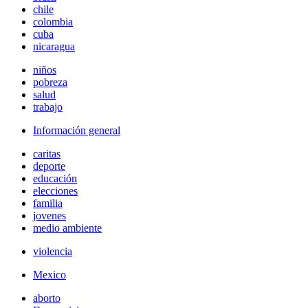
chile
colombia
cuba
nicaragua
niños
pobreza
salud
trabajo
Información general
caritas
deporte
educación
elecciones
familia
jovenes
medio ambiente
violencia
Mexico
aborto