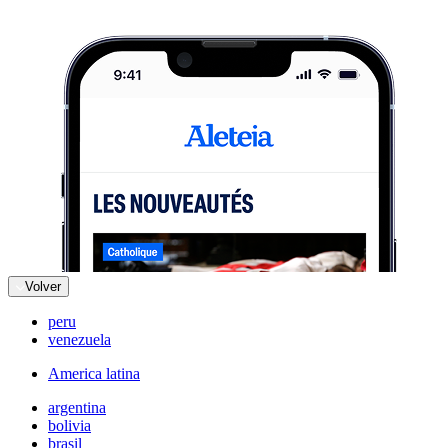
Volver
peru
venezuela
America latina
argentina
bolivia
brasil