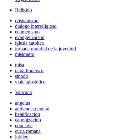
Religión
cristianismo
dialogo interreligioso
ecumenismo
evangelizacion
iglesia catolica
jornada mundial de la juventud
misionero
misa
papa francisco
sinodo
viaje apostólico
Vaticano
angelus
audiencia general
beatificacion
canonizacion
conclave
curia romana
jubileo