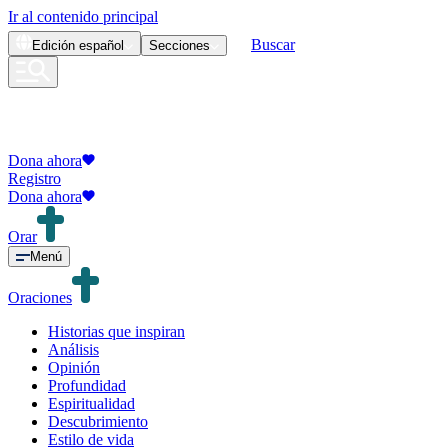
Ir al contenido principal
Buscar
Edición
español
Secciones
Dona ahora
Registro
Dona ahora
Orar
Menú
Oraciones
Historias que inspiran
Análisis
Opinión
Profundidad
Espiritualidad
Descubrimiento
Estilo de vida