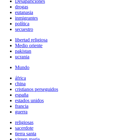
Desapariciones
drogas
eutanasia
inmigrantes
política
secuestro
libertad religiosa
Medio oriente
pakistan
ucrania
Mundo
áfrica
china
cristianos perseguidos
españa
estados unidos
francia
guerra
religiosas
sacerdote
tierra santa
virgen maria