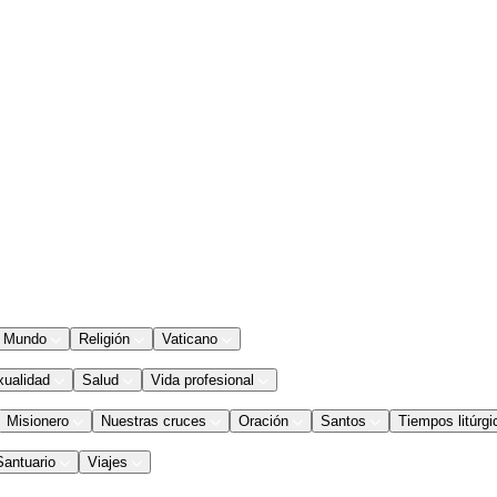
Mundo
Religión
Vaticano
xualidad
Salud
Vida profesional
Misionero
Nuestras cruces
Oración
Santos
Tiempos litúrgi
Santuario
Viajes