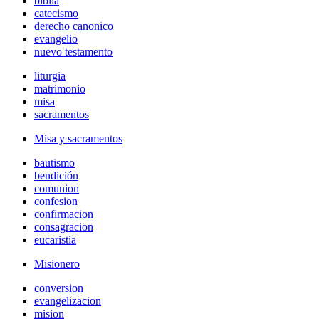
biblia
catecismo
derecho canonico
evangelio
nuevo testamento
liturgia
matrimonio
misa
sacramentos
Misa y sacramentos
bautismo
bendición
comunion
confesion
confirmacion
consagracion
eucaristia
Misionero
conversion
evangelizacion
mision