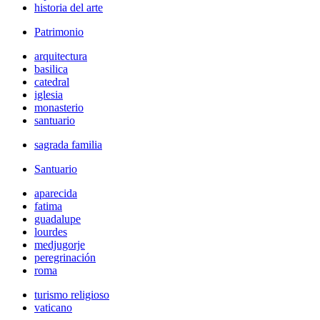
historia del arte
Patrimonio
arquitectura
basilica
catedral
iglesia
monasterio
santuario
sagrada familia
Santuario
aparecida
fatima
guadalupe
lourdes
medjugorje
peregrinación
roma
turismo religioso
vaticano