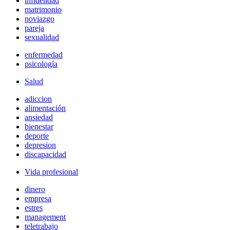
infidelidad
matrimonio
noviazgo
pareja
sexualidad
enfermedad
psicología
Salud
adiccion
alimentación
ansiedad
bienestar
deporte
depresion
discapacidad
Vida profesional
dinero
empresa
estres
management
teletrabajo