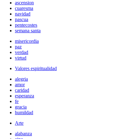
ascension
cuaresma
navidad
pascua
pentecostes
semana santa
misericordia
paz
verdad
virtud
Valores espiritualidad
alegria
amor
caridad
esperanza
fe
gracia
humildad
Arte
alabanza