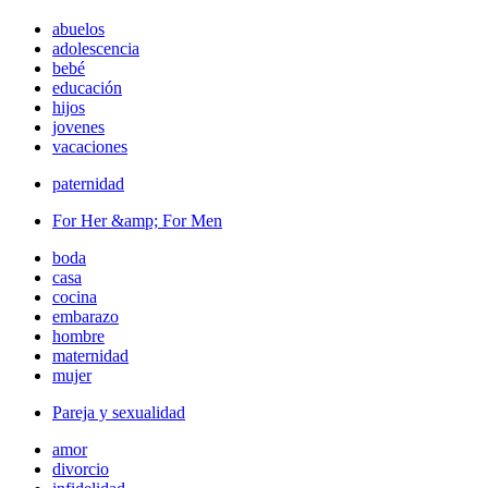
abuelos
adolescencia
bebé
educación
hijos
jovenes
vacaciones
paternidad
For Her &amp; For Men
boda
casa
cocina
embarazo
hombre
maternidad
mujer
Pareja y sexualidad
amor
divorcio