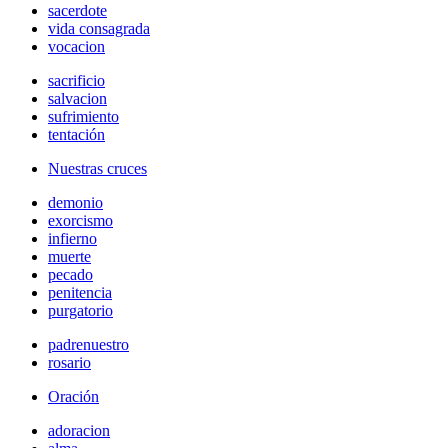
sacerdote
vida consagrada
vocacion
sacrificio
salvacion
sufrimiento
tentación
Nuestras cruces
demonio
exorcismo
infierno
muerte
pecado
penitencia
purgatorio
padrenuestro
rosario
Oración
adoracion