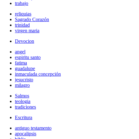
trabajo
reliquias
Sagrado Corazón
trinidad
virgen maria
Devocion
angel
espiritu santo
fatima
guadalupe
inmaculada concepción
jesucristo
milagro
Salmos
teologia
tradiciones
Escritura
antiguo testamento
apocalipsis