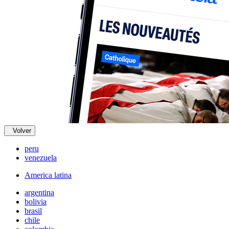
Volver
peru
venezuela
America latina
argentina
bolivia
brasil
chile