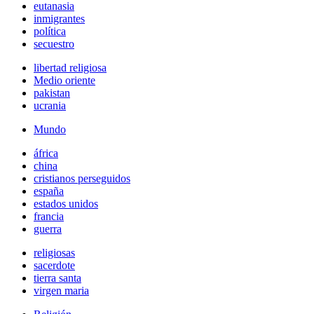
eutanasia
inmigrantes
política
secuestro
libertad religiosa
Medio oriente
pakistan
ucrania
Mundo
áfrica
china
cristianos perseguidos
españa
estados unidos
francia
guerra
religiosas
sacerdote
tierra santa
virgen maria