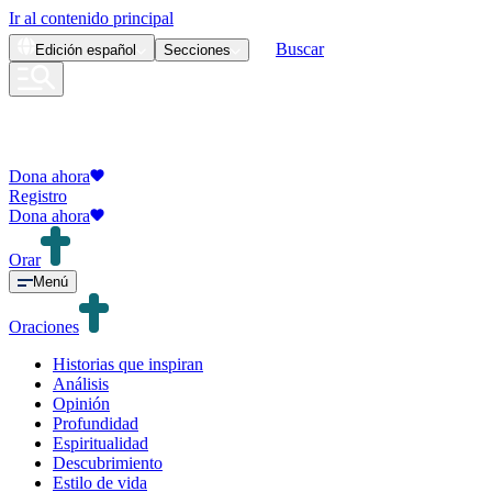
Ir al contenido principal
Buscar
Edición
español
Secciones
Dona ahora
Registro
Dona ahora
Orar
Menú
Oraciones
Historias que inspiran
Análisis
Opinión
Profundidad
Espiritualidad
Descubrimiento
Estilo de vida