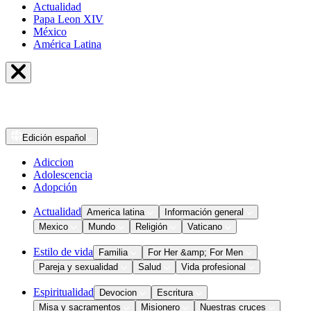
Actualidad
Papa Leon XIV
México
América Latina
Edición
español
Adiccion
Adolescencia
Adopción
Actualidad
America latina
Información general
Mexico
Mundo
Religión
Vaticano
Estilo de vida
Familia
For Her &amp; For Men
Pareja y sexualidad
Salud
Vida profesional
Espiritualidad
Devocion
Escritura
Misa y sacramentos
Misionero
Nuestras cruces