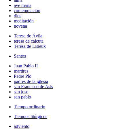
alma
ave maria
contemplación
dios
meditación
novena
Teresa de Ávila
teresa de calcuta
Teresa de Lisieux
Santos
Juan Pablo II
martires
Padre Pío
padres de la iglesia
san Francisco de Asís
san jose
san pablo
Tiempo ordinario
Tiempos litúrgicos
adviento