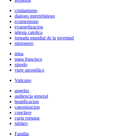
Religión
cristianismo
dialogo interreligioso
ecumenismo
evangelizacion
iglesia catolica
jornada mundial de la juventud
misionero
misa
papa francisco
sinodo
viaje apostólico
Vaticano
angelus
audiencia general
beatificacion
canonizacion
conclave
curia romana
jubileo
Familia