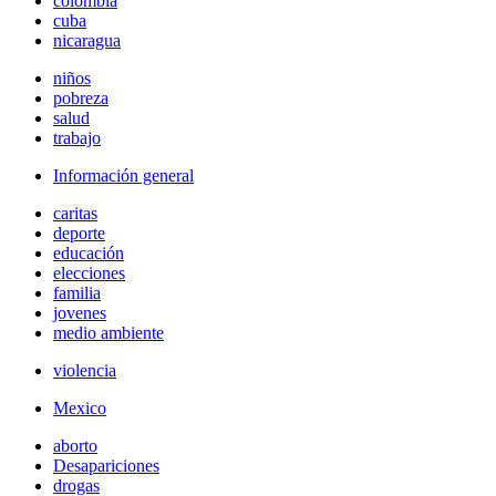
colombia
cuba
nicaragua
niños
pobreza
salud
trabajo
Información general
caritas
deporte
educación
elecciones
familia
jovenes
medio ambiente
violencia
Mexico
aborto
Desapariciones
drogas