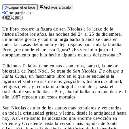
Copiar el enlace
Archivar artículo
Compartir en
:
Un libro recorre la figura de san Nicolas a lo largo de la
historia
Todos los años, las noches del 24 al 25 de diciembre,
un hombre gordo y con una larga barba blanca se cuela en
todas las casas del mundo y deja regalos para toda la familia.
Pero, ¿de dónde viene esta figura? ¿Es verdad o justo el
apropiamiento que han hecho algunas marcas del personaje?
Ediciones Palabra tiene en sus estanterías, para ti, la mejor
biografía de Papá Noel. Se trata de
San Nicolás. De obispo a
Santa Claus,
un fascinante libro en el que se encuadra la
figura del santo en sus marcos geográfico, histórico, cultural,
religioso, etc., y redacta una biografía completa, hasta el
traslado de sus reliquias a Bari, ciudad italiana en que desde el
año 1087 reposan sus restos mortales.
San Nicolás es uno de los santos más populares y venerados
en toda la cristiandad griega y latina, desde la antigüedad hasta
hoy. Así, este santo ha alcanzado una enorme devoción en
Oriente y Occidente hasta la versión más popular de Santa
Claus. Esta biografía deslinda lo histórico de lo legendario.