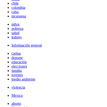
chile
colombia
cuba
nicaragua
niños
pobreza
salud
trabajo
Información general
caritas
deporte
educación
elecciones
familia
jovenes
medio ambiente
violencia
Mexico
aborto