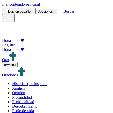
Ir al contenido principal
Buscar
Edición
español
Secciones
Dona ahora
Registro
Dona ahora
Orar
Menú
Oraciones
Historias que inspiran
Análisis
Opinión
Profundidad
Espiritualidad
Descubrimiento
Estilo de vida