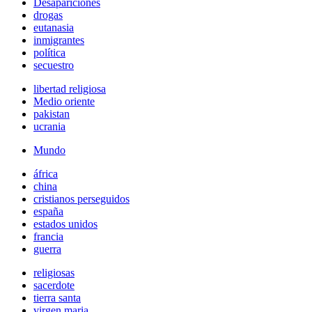
Desapariciones
drogas
eutanasia
inmigrantes
política
secuestro
libertad religiosa
Medio oriente
pakistan
ucrania
Mundo
áfrica
china
cristianos perseguidos
españa
estados unidos
francia
guerra
religiosas
sacerdote
tierra santa
virgen maria