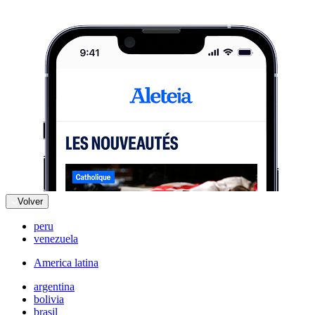
Volver
peru
venezuela
America latina
argentina
bolivia
brasil