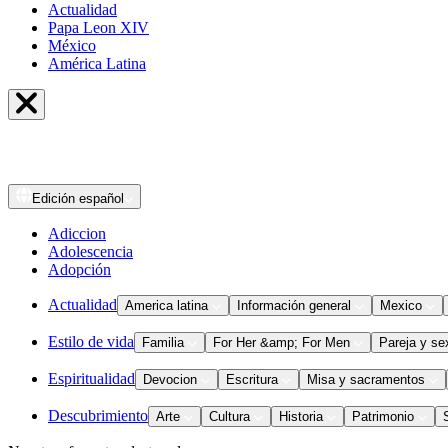
Actualidad
Papa Leon XIV
México
América Latina
Edición
español
Adiccion
Adolescencia
Adopción
Actualidad
America latina
Información general
Mexico
Estilo de vida
Familia
For Her &amp; For Men
Pareja y se
Espiritualidad
Devocion
Escritura
Misa y sacramentos
Descubrimiento
Arte
Cultura
Historia
Patrimonio