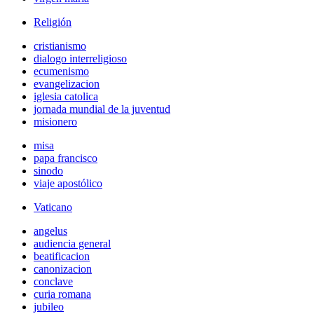
Religión
cristianismo
dialogo interreligioso
ecumenismo
evangelizacion
iglesia catolica
jornada mundial de la juventud
misionero
misa
papa francisco
sinodo
viaje apostólico
Vaticano
angelus
audiencia general
beatificacion
canonizacion
conclave
curia romana
jubileo