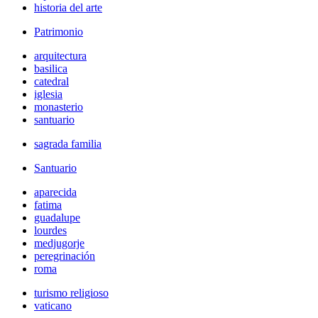
historia del arte
Patrimonio
arquitectura
basilica
catedral
iglesia
monasterio
santuario
sagrada familia
Santuario
aparecida
fatima
guadalupe
lourdes
medjugorje
peregrinación
roma
turismo religioso
vaticano