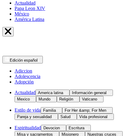
Actualidad
Papa Leon XIV
México
América Latina
Edición
español
Adiccion
Adolescencia
Adopción
Actualidad
America latina
Información general
Mexico
Mundo
Religión
Vaticano
Estilo de vida
Familia
For Her &amp; For Men
Pareja y sexualidad
Salud
Vida profesional
Espiritualidad
Devocion
Escritura
Misa y sacramentos
Misionero
Nuestras cruces