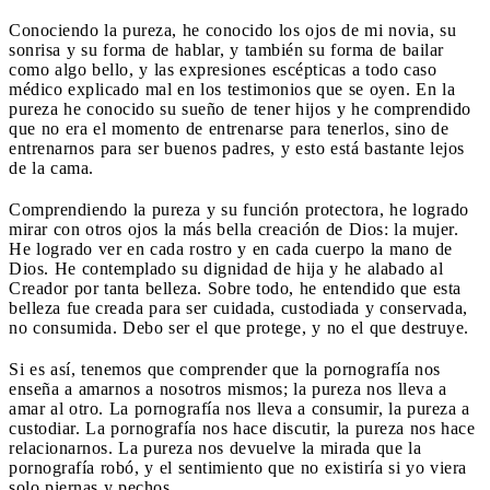
Conociendo la pureza, he conocido los ojos de mi novia, su
sonrisa y su forma de hablar, y también su forma de bailar
como algo bello, y las expresiones escépticas a todo caso
médico explicado mal en los testimonios que se oyen. En la
pureza he conocido su sueño de tener hijos y he comprendido
que no era el momento de entrenarse para tenerlos, sino de
entrenarnos para ser buenos padres, y esto está bastante lejos
de la cama.
Comprendiendo la pureza y su función protectora, he logrado
mirar con otros ojos la más bella creación de Dios: la mujer.
He logrado ver en cada rostro y en cada cuerpo la mano de
Dios. He contemplado su dignidad de hija y he alabado al
Creador por tanta belleza. Sobre todo, he entendido que esta
belleza fue creada para ser cuidada, custodiada y conservada,
no consumida. Debo ser el que protege, y no el que destruye.
Si es así, tenemos que comprender que la pornografía nos
enseña a amarnos a nosotros mismos; la pureza nos lleva a
amar al otro. La pornografía nos lleva a consumir, la pureza a
custodiar. La pornografía nos hace discutir, la pureza nos hace
relacionarnos. La pureza nos devuelve la mirada que la
pornografía robó, y el sentimiento que no existiría si yo viera
solo piernas y pechos.