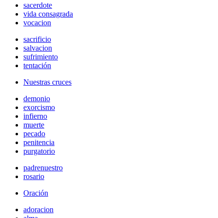
sacerdote
vida consagrada
vocacion
sacrificio
salvacion
sufrimiento
tentación
Nuestras cruces
demonio
exorcismo
infierno
muerte
pecado
penitencia
purgatorio
padrenuestro
rosario
Oración
adoracion