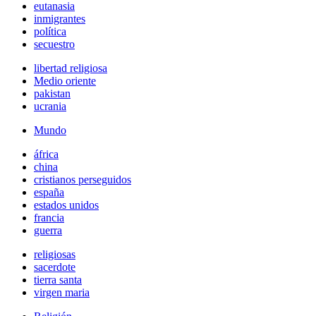
eutanasia
inmigrantes
política
secuestro
libertad religiosa
Medio oriente
pakistan
ucrania
Mundo
áfrica
china
cristianos perseguidos
españa
estados unidos
francia
guerra
religiosas
sacerdote
tierra santa
virgen maria