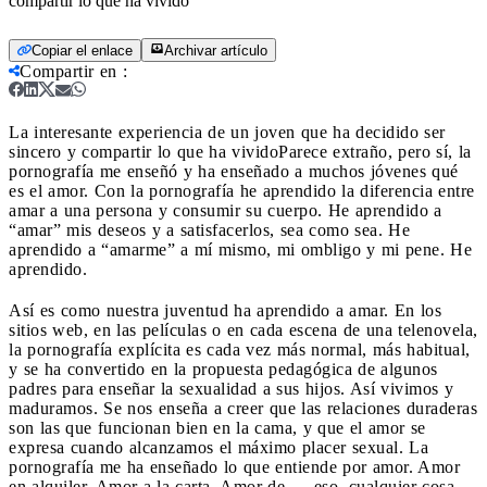
compartir lo que ha vivido
Copiar el enlace
Archivar artículo
Compartir en
:
La interesante experiencia de un joven que ha decidido ser
sincero y compartir lo que ha vivido
Parece extraño, pero sí, la
pornografía me enseñó y ha enseñado a muchos jóvenes qué
es el amor. Con la pornografía he aprendido la diferencia entre
amar a una persona y consumir su cuerpo. He aprendido a
“amar” mis deseos y a satisfacerlos, sea como sea. He
aprendido a “amarme” a mí mismo, mi ombligo y mi pene. He
aprendido.
Así es como nuestra juventud ha aprendido a amar. En los
sitios web, en las películas o en cada escena de una telenovela,
la pornografía explícita es cada vez más normal, más habitual,
y se ha convertido en la propuesta pedagógica de algunos
padres para enseñar la sexualidad a sus hijos. Así vivimos y
maduramos. Se nos enseña a creer que las relaciones duraderas
son las que funcionan bien en la cama, y que el amor se
expresa cuando alcanzamos el máximo placer sexual. La
pornografía me ha enseñado lo que entiende por amor. Amor
en alquiler. Amor a la carta. Amor de … eso, cualquier cosa