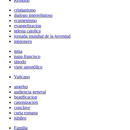
Religión
cristianismo
dialogo interreligioso
ecumenismo
evangelizacion
iglesia catolica
jornada mundial de la juventud
misionero
misa
papa francisco
sinodo
viaje apostólico
Vaticano
angelus
audiencia general
beatificacion
canonizacion
conclave
curia romana
jubileo
Familia