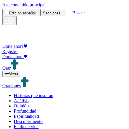
Ir al contenido principal
Buscar
Edición
español
Secciones
Dona ahora
Registro
Dona ahora
Orar
Menú
Oraciones
Historias que inspiran
Análisis
Opinión
Profundidad
Espiritualidad
Descubrimiento
Estilo de vida