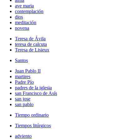
alma
ave maria
contemplación
dios
meditación
novena
Teresa de Ávila
teresa de calcuta
Teresa de Lisieux
Santos
Juan Pablo II
martires
Padre Pío
padres de la iglesia
san Francisco de Asís
san jose
san pablo
Tiempo ordinario
Tiempos litúrgicos
adviento