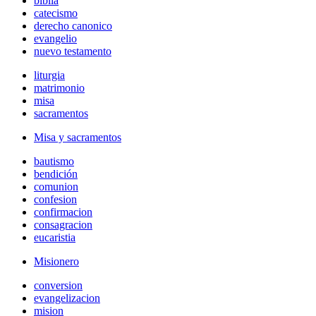
biblia
catecismo
derecho canonico
evangelio
nuevo testamento
liturgia
matrimonio
misa
sacramentos
Misa y sacramentos
bautismo
bendición
comunion
confesion
confirmacion
consagracion
eucaristia
Misionero
conversion
evangelizacion
mision