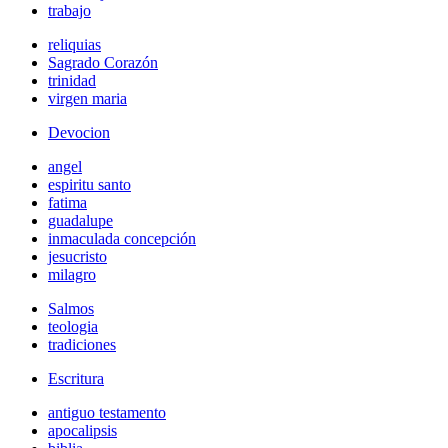
trabajo
reliquias
Sagrado Corazón
trinidad
virgen maria
Devocion
angel
espiritu santo
fatima
guadalupe
inmaculada concepción
jesucristo
milagro
Salmos
teologia
tradiciones
Escritura
antiguo testamento
apocalipsis