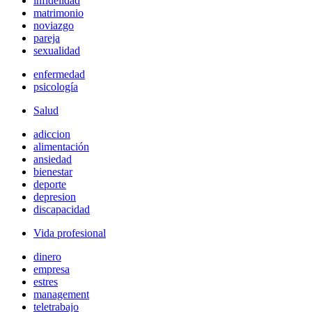
infidelidad
matrimonio
noviazgo
pareja
sexualidad
enfermedad
psicología
Salud
adiccion
alimentación
ansiedad
bienestar
deporte
depresion
discapacidad
Vida profesional
dinero
empresa
estres
management
teletrabajo