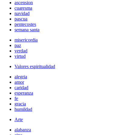
ascension
cuaresma
navidad
pascua
pentecostes
semana santa
misericordia
paz
verdad
virtud
Valores espiritualidad
alegria
amor
caridad
esperanza
fe
gracia
humildad
Arte
alabanza