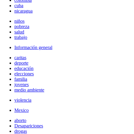
colombia
cuba
nicaragua
niños
pobreza
salud
trabajo
Información general
caritas
deporte
educación
elecciones
familia
jovenes
medio ambiente
violencia
Mexico
aborto
Desapariciones
drogas