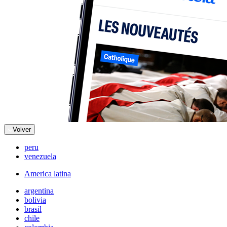
Volver
peru
venezuela
America latina
argentina
bolivia
brasil
chile