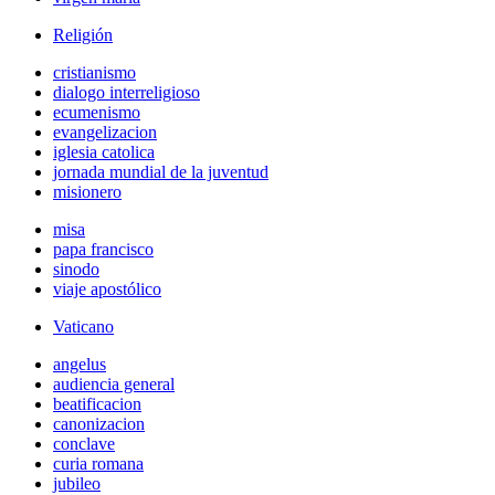
Religión
cristianismo
dialogo interreligioso
ecumenismo
evangelizacion
iglesia catolica
jornada mundial de la juventud
misionero
misa
papa francisco
sinodo
viaje apostólico
Vaticano
angelus
audiencia general
beatificacion
canonizacion
conclave
curia romana
jubileo