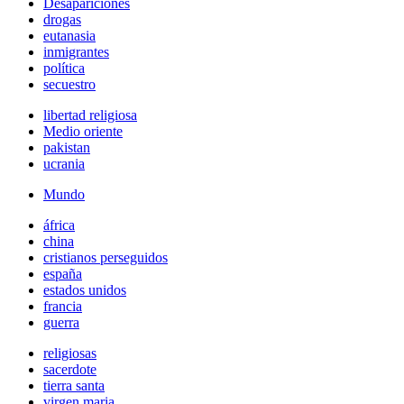
Desapariciones
drogas
eutanasia
inmigrantes
política
secuestro
libertad religiosa
Medio oriente
pakistan
ucrania
Mundo
áfrica
china
cristianos perseguidos
españa
estados unidos
francia
guerra
religiosas
sacerdote
tierra santa
virgen maria