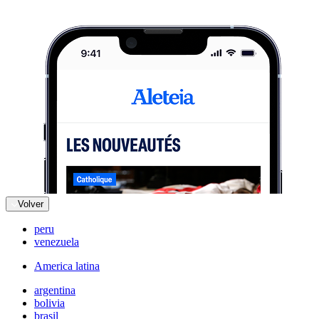
Volver
peru
venezuela
America latina
argentina
bolivia
brasil