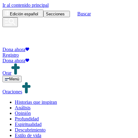
Ir al contenido principal
Buscar
Edición
español
Secciones
Dona ahora
Registro
Dona ahora
Orar
Menú
Oraciones
Historias que inspiran
Análisis
Opinión
Profundidad
Espiritualidad
Descubrimiento
Estilo de vida