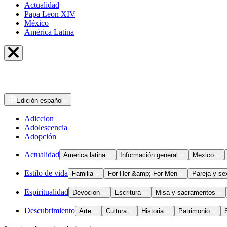
Actualidad
Papa Leon XIV
México
América Latina
Edición
español
Adiccion
Adolescencia
Adopción
Actualidad
America latina
Información general
Mexico
Estilo de vida
Familia
For Her &amp; For Men
Pareja y se
Espiritualidad
Devocion
Escritura
Misa y sacramentos
Descubrimiento
Arte
Cultura
Historia
Patrimonio