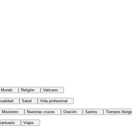
Mundo
Religión
Vaticano
xualidad
Salud
Vida profesional
Misionero
Nuestras cruces
Oración
Santos
Tiempos litúrgi
Santuario
Viajes