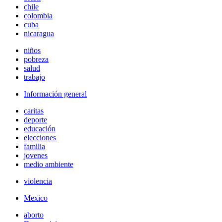
chile
colombia
cuba
nicaragua
niños
pobreza
salud
trabajo
Información general
caritas
deporte
educación
elecciones
familia
jovenes
medio ambiente
violencia
Mexico
aborto