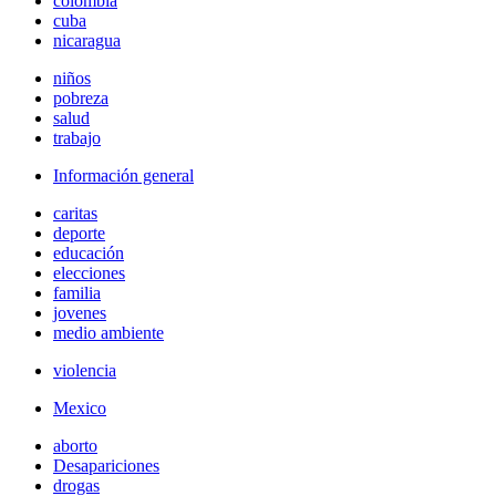
colombia
cuba
nicaragua
niños
pobreza
salud
trabajo
Información general
caritas
deporte
educación
elecciones
familia
jovenes
medio ambiente
violencia
Mexico
aborto
Desapariciones
drogas