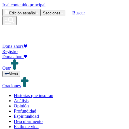
Ir al contenido principal
Buscar
Edición
español
Secciones
Dona ahora
Registro
Dona ahora
Orar
Menú
Oraciones
Historias que inspiran
Análisis
Opinión
Profundidad
Espiritualidad
Descubrimiento
Estilo de vida