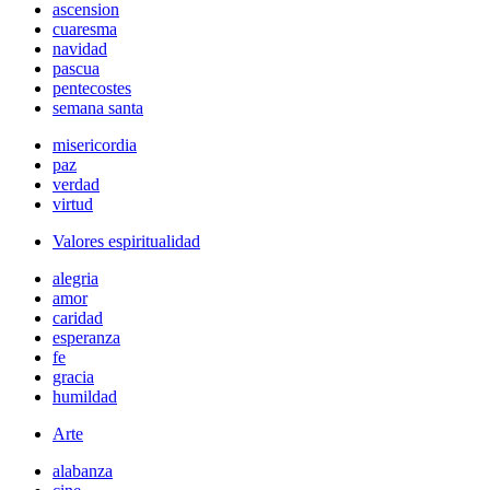
ascension
cuaresma
navidad
pascua
pentecostes
semana santa
misericordia
paz
verdad
virtud
Valores espiritualidad
alegria
amor
caridad
esperanza
fe
gracia
humildad
Arte
alabanza