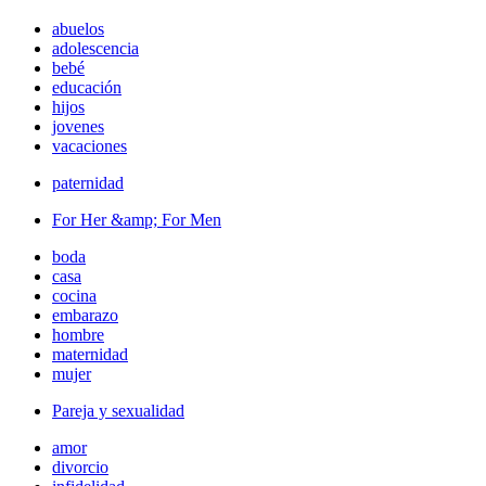
abuelos
adolescencia
bebé
educación
hijos
jovenes
vacaciones
paternidad
For Her &amp; For Men
boda
casa
cocina
embarazo
hombre
maternidad
mujer
Pareja y sexualidad
amor
divorcio