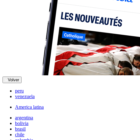
Volver
peru
venezuela
America latina
argentina
bolivia
brasil
chile