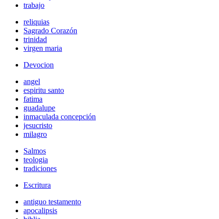
trabajo
reliquias
Sagrado Corazón
trinidad
virgen maria
Devocion
angel
espiritu santo
fatima
guadalupe
inmaculada concepción
jesucristo
milagro
Salmos
teologia
tradiciones
Escritura
antiguo testamento
apocalipsis