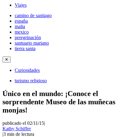
Viajes
camino de santiago
españa
malta
mexico
peregrinación
santuario mariano
tierra santa
✕
Curiosidades
turismo religioso
Único en el mundo: ¡Conoce el
sorprendente Museo de las muñecas
monjas!
publicado el 02/11/15
|
Kathy Schiffer
|
3
min de lectura