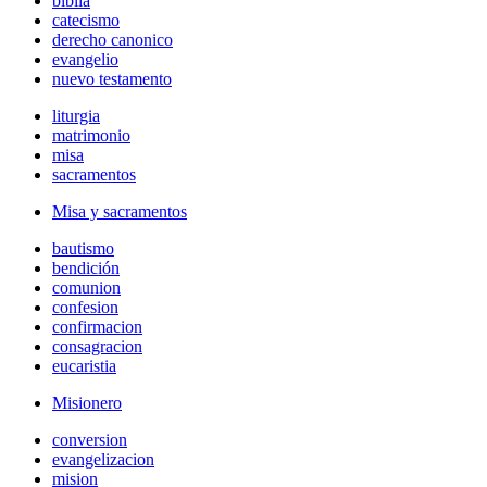
biblia
catecismo
derecho canonico
evangelio
nuevo testamento
liturgia
matrimonio
misa
sacramentos
Misa y sacramentos
bautismo
bendición
comunion
confesion
confirmacion
consagracion
eucaristia
Misionero
conversion
evangelizacion
mision