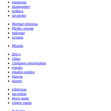
eutanasia
inmigrantes
política
secuestro
libertad religiosa
Medio oriente
pakistan
ucrania
Mundo
áfrica
china
cristianos perseguidos
españa
estados unidos
francia
guerra
religiosas
sacerdote
tierra santa
virgen maria