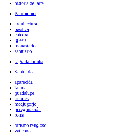
historia del arte
Patrimonio
arquitectura
basilica
catedral
iglesia
monasterio
santuario
sagrada familia
Santuario
aparecida
fatima
guadalupe
lourdes
medjugorje
peregrinación
roma
turismo religioso
vaticano