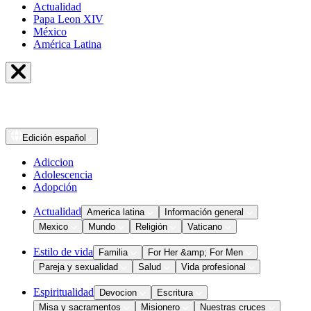
Actualidad
Papa Leon XIV
México
América Latina
Edición
español
Adiccion
Adolescencia
Adopción
Actualidad
America latina
Información general
Mexico
Mundo
Religión
Vaticano
Estilo de vida
Familia
For Her &amp; For Men
Pareja y sexualidad
Salud
Vida profesional
Espiritualidad
Devocion
Escritura
Misa y sacramentos
Misionero
Nuestras cruces