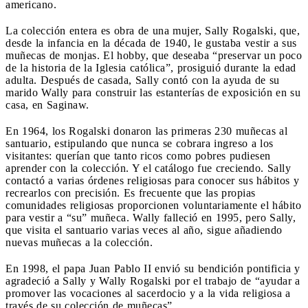
americano.
La colección entera es obra de una mujer, Sally Rogalski, que,
desde la infancia en la década de 1940, le gustaba vestir a sus
muñecas de monjas. El hobby, que deseaba “preservar un poco
de la historia de la Iglesia católica”, prosiguió durante la edad
adulta. Después de casada, Sally contó con la ayuda de su
marido Wally para construir las estanterías de exposición en su
casa, en Saginaw.
En 1964, los Rogalski donaron las primeras 230 muñecas al
santuario, estipulando que nunca se cobrara ingreso a los
visitantes: querían que tanto ricos como pobres pudiesen
aprender con la colección. Y el catálogo fue creciendo. Sally
contactó a varias órdenes religiosas para conocer sus hábitos y
recrearlos con precisión. Es frecuente que las propias
comunidades religiosas proporcionen voluntariamente el hábito
para vestir a “su” muñeca. Wally falleció en 1995, pero Sally,
que visita el santuario varias veces al año, sigue añadiendo
nuevas muñecas a la colección.
En 1998, el papa Juan Pablo II envió su bendición pontificia y
agradeció a Sally y Wally Rogalski por el trabajo de “ayudar a
promover las vocaciones al sacerdocio y a la vida religiosa a
través de su colección de muñecas”.