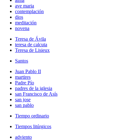
alma
ave maria
contemplación
dios
meditación
novena
Teresa de Ávila
teresa de calcuta
Teresa de Lisieux
Santos
Juan Pablo II
martires
Padre Pío
padres de la iglesia
san Francisco de Asís
san jose
san pablo
Tiempo ordinario
Tiempos litúrgicos
adviento