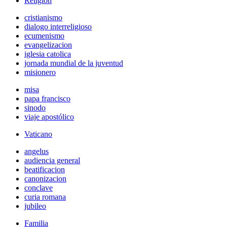
Religión
cristianismo
dialogo interreligioso
ecumenismo
evangelizacion
iglesia catolica
jornada mundial de la juventud
misionero
misa
papa francisco
sinodo
viaje apostólico
Vaticano
angelus
audiencia general
beatificacion
canonizacion
conclave
curia romana
jubileo
Familia