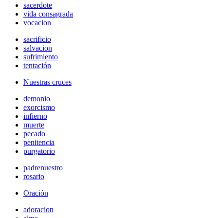
sacerdote
vida consagrada
vocacion
sacrificio
salvacion
sufrimiento
tentación
Nuestras cruces
demonio
exorcismo
infierno
muerte
pecado
penitencia
purgatorio
padrenuestro
rosario
Oración
adoracion