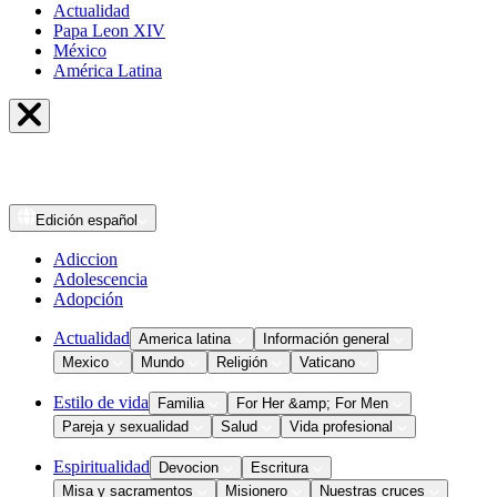
Actualidad
Papa Leon XIV
México
América Latina
Edición
español
Adiccion
Adolescencia
Adopción
Actualidad
America latina
Información general
Mexico
Mundo
Religión
Vaticano
Estilo de vida
Familia
For Her &amp; For Men
Pareja y sexualidad
Salud
Vida profesional
Espiritualidad
Devocion
Escritura
Misa y sacramentos
Misionero
Nuestras cruces