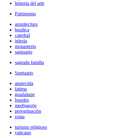
historia del arte
Patrimonio
arquitectura
basilica
catedral
iglesia
monasterio
santuario
sagrada familia
Santuario
aparecida
fatima
guadalupe
lourdes
medjugorje
peregrinación
roma
turismo religioso
vaticano