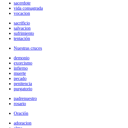
sacerdote
vida consagrada
vocacion
sacrificio
salvacion
sufrimiento
tentación
Nuestras cruces
demonio
exorcismo
infierno
muerte
pecado
penitencia
purgatorio
padrenuestro
rosario
Oración
adoracion