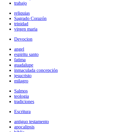
trabajo
reliquias
Sagrado Corazón
trinidad
virgen maria
Devocion
angel
espiritu santo
fatima
guadalupe
inmaculada concepción
jesucristo
milagro
Salmos
teologia
tradiciones
Escritura
antiguo testamento
apocalipsis