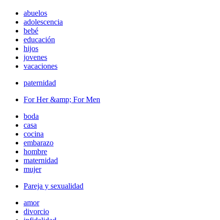
abuelos
adolescencia
bebé
educación
hijos
jovenes
vacaciones
paternidad
For Her &amp; For Men
boda
casa
cocina
embarazo
hombre
maternidad
mujer
Pareja y sexualidad
amor
divorcio