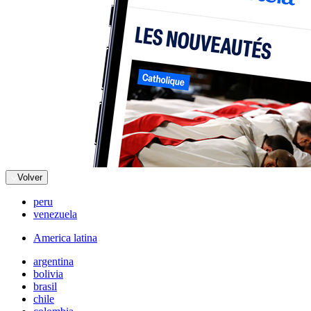
Volver
peru
venezuela
America latina
argentina
bolivia
brasil
chile