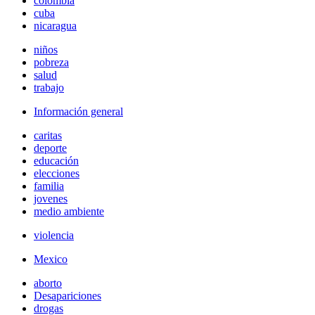
colombia
cuba
nicaragua
niños
pobreza
salud
trabajo
Información general
caritas
deporte
educación
elecciones
familia
jovenes
medio ambiente
violencia
Mexico
aborto
Desapariciones
drogas