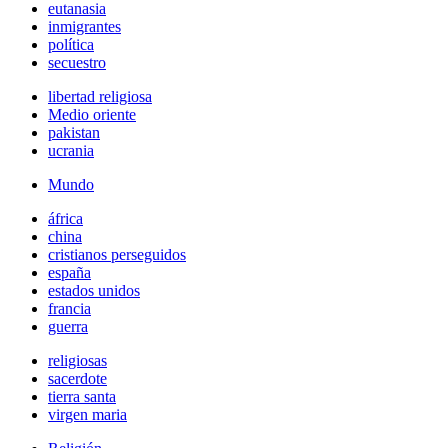
eutanasia
inmigrantes
política
secuestro
libertad religiosa
Medio oriente
pakistan
ucrania
Mundo
áfrica
china
cristianos perseguidos
españa
estados unidos
francia
guerra
religiosas
sacerdote
tierra santa
virgen maria