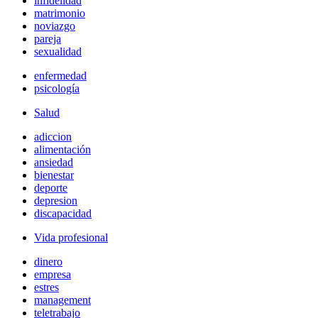
infidelidad
matrimonio
noviazgo
pareja
sexualidad
enfermedad
psicología
Salud
adiccion
alimentación
ansiedad
bienestar
deporte
depresion
discapacidad
Vida profesional
dinero
empresa
estres
management
teletrabajo