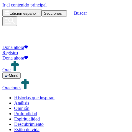
Ir al contenido principal
Buscar
Edición
español
Secciones
Dona ahora
Registro
Dona ahora
Orar
Menú
Oraciones
Historias que inspiran
Análisis
Opinión
Profundidad
Espiritualidad
Descubrimiento
Estilo de vida