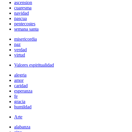
ascension
cuaresma
navidad
pascua
pentecostes
semana santa
misericordia
paz
verdad
virtud
Valores espiritualidad
alegria
amor
caridad
esperanza
fe
gracia
humildad
Arte
alabanza