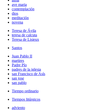
alma
ave maria
contemplación
dios
meditación
novena
Teresa de Ávila
teresa de calcuta
Teresa de Lisieux
Santos
Juan Pablo II
martires
Padre Pío
padres de la iglesia
san Francisco de Asís
san jose
san pablo
Tiempo ordinario
Tiempos litúrgicos
adviento