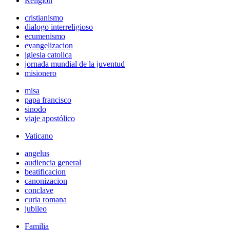
Religión
cristianismo
dialogo interreligioso
ecumenismo
evangelizacion
iglesia catolica
jornada mundial de la juventud
misionero
misa
papa francisco
sinodo
viaje apostólico
Vaticano
angelus
audiencia general
beatificacion
canonizacion
conclave
curia romana
jubileo
Familia