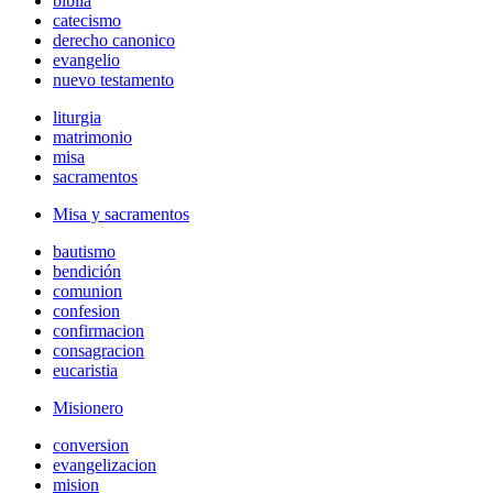
biblia
catecismo
derecho canonico
evangelio
nuevo testamento
liturgia
matrimonio
misa
sacramentos
Misa y sacramentos
bautismo
bendición
comunion
confesion
confirmacion
consagracion
eucaristia
Misionero
conversion
evangelizacion
mision