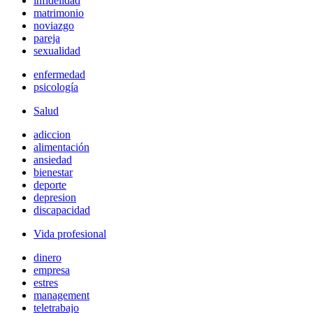
infidelidad
matrimonio
noviazgo
pareja
sexualidad
enfermedad
psicología
Salud
adiccion
alimentación
ansiedad
bienestar
deporte
depresion
discapacidad
Vida profesional
dinero
empresa
estres
management
teletrabajo