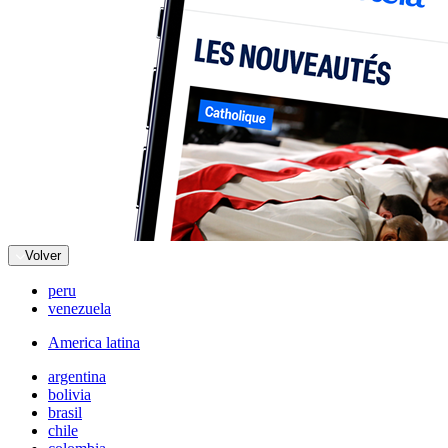
Volver
peru
venezuela
America latina
argentina
bolivia
brasil
chile