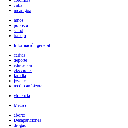
colombia
cuba
nicaragua
niños
pobreza
salud
trabajo
Información general
caritas
deporte
educación
elecciones
familia
jovenes
medio ambiente
violencia
Mexico
aborto
Desapariciones
drogas