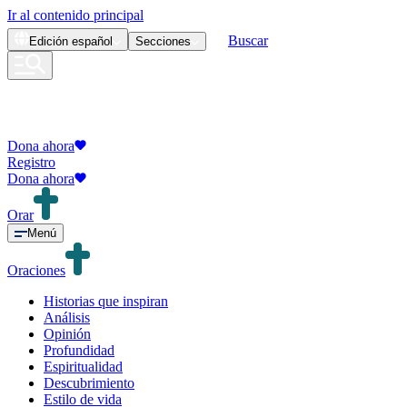
Ir al contenido principal
Buscar
Edición
español
Secciones
Dona ahora
Registro
Dona ahora
Orar
Menú
Oraciones
Historias que inspiran
Análisis
Opinión
Profundidad
Espiritualidad
Descubrimiento
Estilo de vida