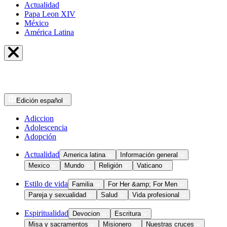
Actualidad
Papa Leon XIV
México
América Latina
Edición
español
Adiccion
Adolescencia
Adopción
Actualidad
America latina
Información general
Mexico
Mundo
Religión
Vaticano
Estilo de vida
Familia
For Her &amp; For Men
Pareja y sexualidad
Salud
Vida profesional
Espiritualidad
Devocion
Escritura
Misa y sacramentos
Misionero
Nuestras cruces