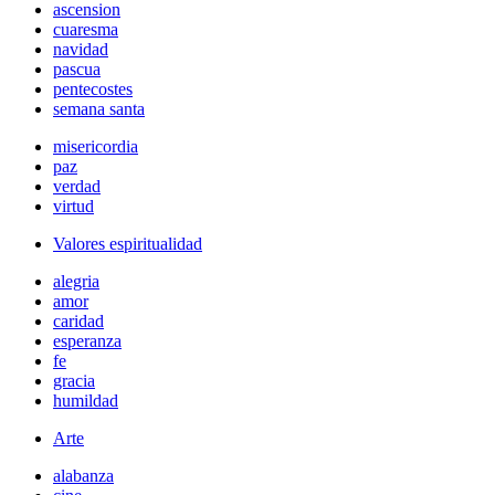
ascension
cuaresma
navidad
pascua
pentecostes
semana santa
misericordia
paz
verdad
virtud
Valores espiritualidad
alegria
amor
caridad
esperanza
fe
gracia
humildad
Arte
alabanza