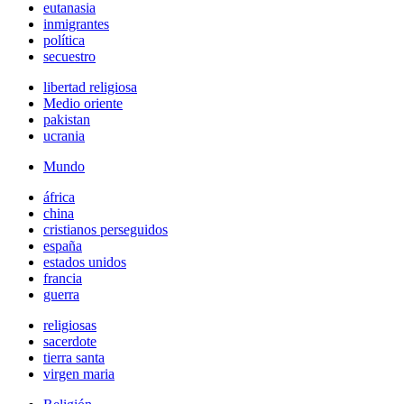
eutanasia
inmigrantes
política
secuestro
libertad religiosa
Medio oriente
pakistan
ucrania
Mundo
áfrica
china
cristianos perseguidos
españa
estados unidos
francia
guerra
religiosas
sacerdote
tierra santa
virgen maria