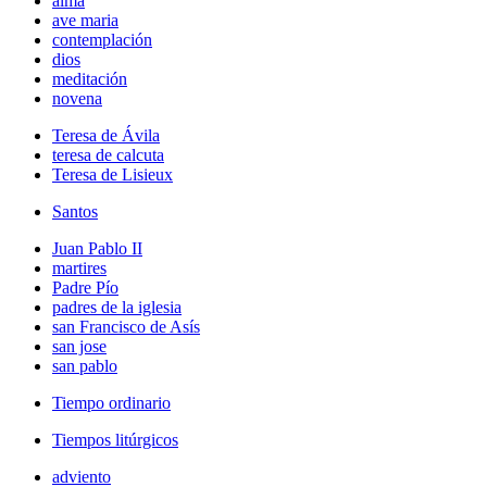
alma
ave maria
contemplación
dios
meditación
novena
Teresa de Ávila
teresa de calcuta
Teresa de Lisieux
Santos
Juan Pablo II
martires
Padre Pío
padres de la iglesia
san Francisco de Asís
san jose
san pablo
Tiempo ordinario
Tiempos litúrgicos
adviento