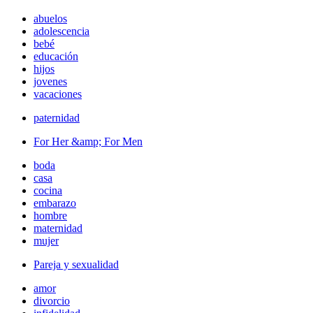
abuelos
adolescencia
bebé
educación
hijos
jovenes
vacaciones
paternidad
For Her &amp; For Men
boda
casa
cocina
embarazo
hombre
maternidad
mujer
Pareja y sexualidad
amor
divorcio