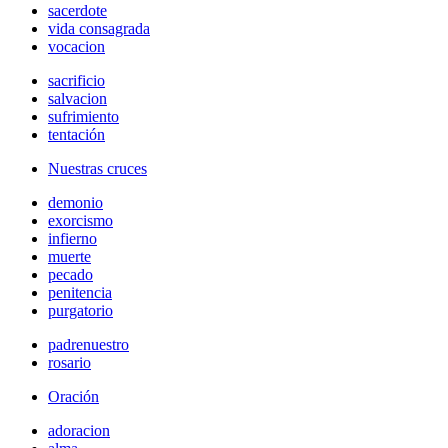
sacerdote
vida consagrada
vocacion
sacrificio
salvacion
sufrimiento
tentación
Nuestras cruces
demonio
exorcismo
infierno
muerte
pecado
penitencia
purgatorio
padrenuestro
rosario
Oración
adoracion