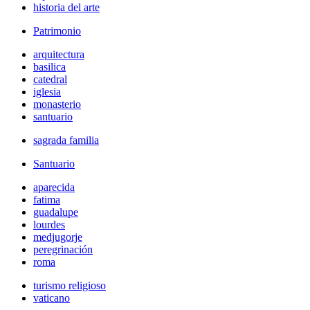
historia del arte
Patrimonio
arquitectura
basilica
catedral
iglesia
monasterio
santuario
sagrada familia
Santuario
aparecida
fatima
guadalupe
lourdes
medjugorje
peregrinación
roma
turismo religioso
vaticano