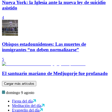
Nueva York: la Iglesia ante la nueva ley de suicidio
asistido
4
Obispos estadounidenses: Las muertes de
inmigrantes “no deben normalizarse”
5
El santuario mariano de Medjugorje fue profanado
Cargar más artículos
domingo 9 agosto
Fiesta del día
Meditación del día
Evangelio del día