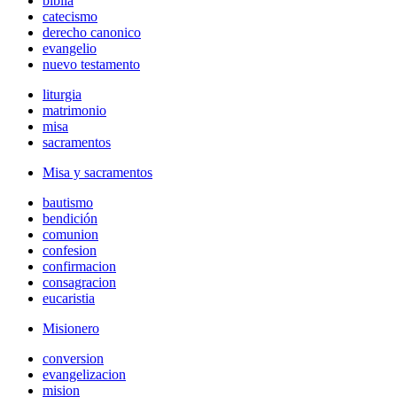
biblia
catecismo
derecho canonico
evangelio
nuevo testamento
liturgia
matrimonio
misa
sacramentos
Misa y sacramentos
bautismo
bendición
comunion
confesion
confirmacion
consagracion
eucaristia
Misionero
conversion
evangelizacion
mision