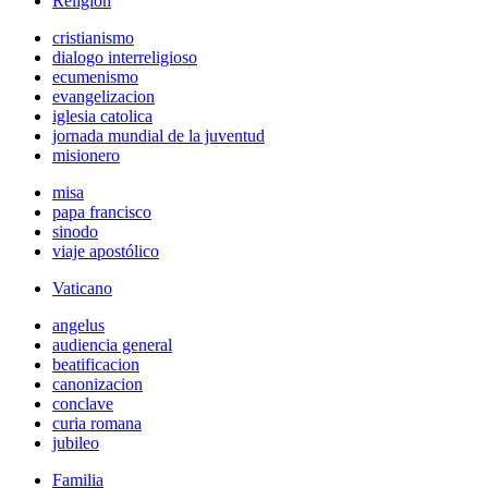
Religión
cristianismo
dialogo interreligioso
ecumenismo
evangelizacion
iglesia catolica
jornada mundial de la juventud
misionero
misa
papa francisco
sinodo
viaje apostólico
Vaticano
angelus
audiencia general
beatificacion
canonizacion
conclave
curia romana
jubileo
Familia