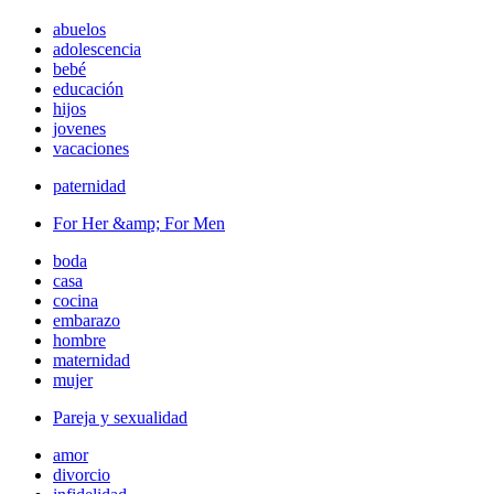
abuelos
adolescencia
bebé
educación
hijos
jovenes
vacaciones
paternidad
For Her &amp; For Men
boda
casa
cocina
embarazo
hombre
maternidad
mujer
Pareja y sexualidad
amor
divorcio