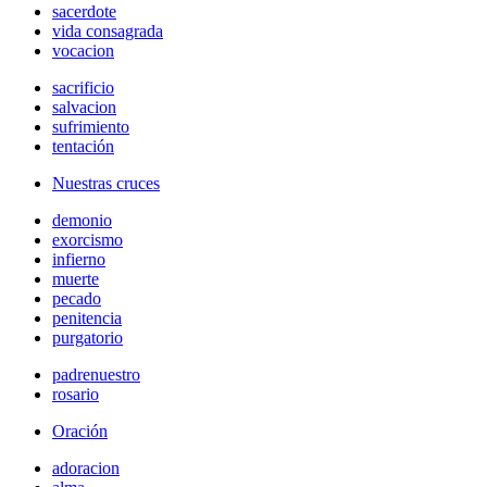
sacerdote
vida consagrada
vocacion
sacrificio
salvacion
sufrimiento
tentación
Nuestras cruces
demonio
exorcismo
infierno
muerte
pecado
penitencia
purgatorio
padrenuestro
rosario
Oración
adoracion