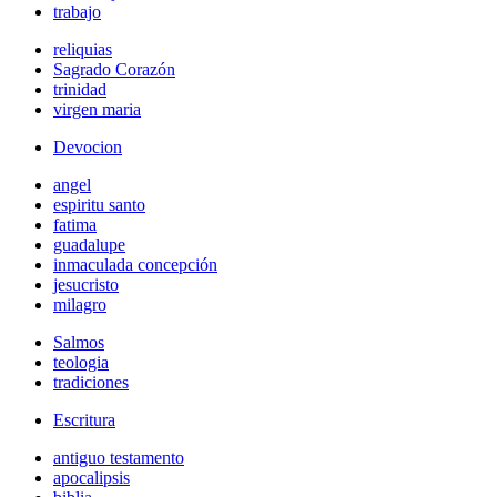
trabajo
reliquias
Sagrado Corazón
trinidad
virgen maria
Devocion
angel
espiritu santo
fatima
guadalupe
inmaculada concepción
jesucristo
milagro
Salmos
teologia
tradiciones
Escritura
antiguo testamento
apocalipsis