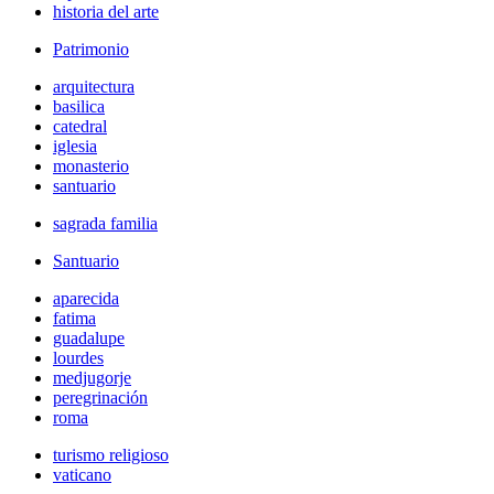
historia del arte
Patrimonio
arquitectura
basilica
catedral
iglesia
monasterio
santuario
sagrada familia
Santuario
aparecida
fatima
guadalupe
lourdes
medjugorje
peregrinación
roma
turismo religioso
vaticano