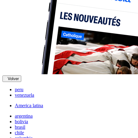
Volver
peru
venezuela
America latina
argentina
bolivia
brasil
chile