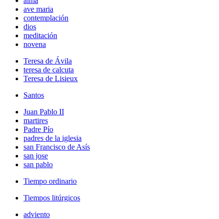
alma
ave maria
contemplación
dios
meditación
novena
Teresa de Ávila
teresa de calcuta
Teresa de Lisieux
Santos
Juan Pablo II
martires
Padre Pío
padres de la iglesia
san Francisco de Asís
san jose
san pablo
Tiempo ordinario
Tiempos litúrgicos
adviento