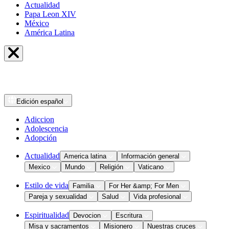
Actualidad
Papa Leon XIV
México
América Latina
Edición
español
Adiccion
Adolescencia
Adopción
Actualidad
America latina
Información general
Mexico
Mundo
Religión
Vaticano
Estilo de vida
Familia
For Her &amp; For Men
Pareja y sexualidad
Salud
Vida profesional
Espiritualidad
Devocion
Escritura
Misa y sacramentos
Misionero
Nuestras cruces