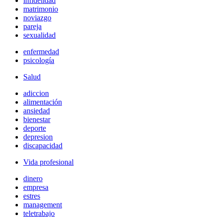
infidelidad
matrimonio
noviazgo
pareja
sexualidad
enfermedad
psicología
Salud
adiccion
alimentación
ansiedad
bienestar
deporte
depresion
discapacidad
Vida profesional
dinero
empresa
estres
management
teletrabajo