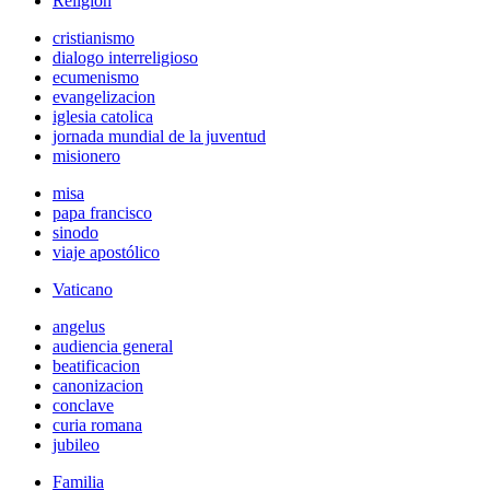
Religión
cristianismo
dialogo interreligioso
ecumenismo
evangelizacion
iglesia catolica
jornada mundial de la juventud
misionero
misa
papa francisco
sinodo
viaje apostólico
Vaticano
angelus
audiencia general
beatificacion
canonizacion
conclave
curia romana
jubileo
Familia