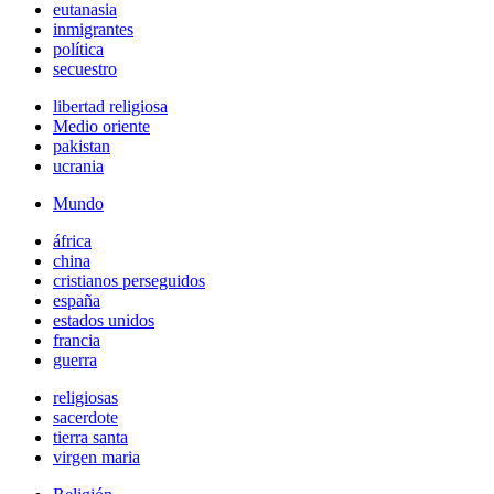
eutanasia
inmigrantes
política
secuestro
libertad religiosa
Medio oriente
pakistan
ucrania
Mundo
áfrica
china
cristianos perseguidos
españa
estados unidos
francia
guerra
religiosas
sacerdote
tierra santa
virgen maria