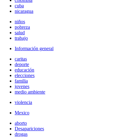
colombia
cuba
nicaragua
niños
pobreza
salud
trabajo
Información general
caritas
deporte
educación
elecciones
familia
jovenes
medio ambiente
violencia
Mexico
aborto
Desapariciones
drogas