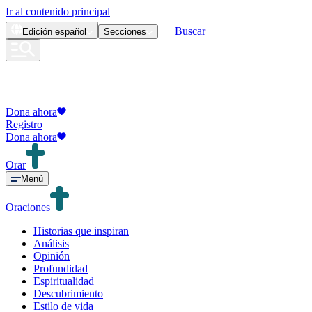
Ir al contenido principal
Buscar
Edición
español
Secciones
Dona ahora
Registro
Dona ahora
Orar
Menú
Oraciones
Historias que inspiran
Análisis
Opinión
Profundidad
Espiritualidad
Descubrimiento
Estilo de vida