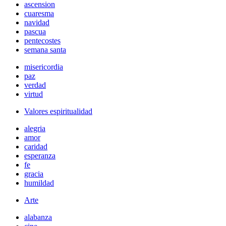
ascension
cuaresma
navidad
pascua
pentecostes
semana santa
misericordia
paz
verdad
virtud
Valores espiritualidad
alegria
amor
caridad
esperanza
fe
gracia
humildad
Arte
alabanza