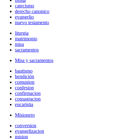
biblia
catecismo
derecho canonico
evangelio
nuevo testamento
liturgia
matrimonio
misa
sacramentos
Misa y sacramentos
bautismo
bendición
comunion
confesion
confirmacion
consagracion
eucaristia
Misionero
conversion
evangelizacion
mision