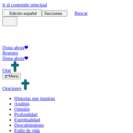
Ir al contenido principal
Buscar
Edición
español
Secciones
Dona ahora
Registro
Dona ahora
Orar
Menú
Oraciones
Historias que inspiran
Análisis
Opinión
Profundidad
Espiritualidad
Descubrimiento
Estilo de vida