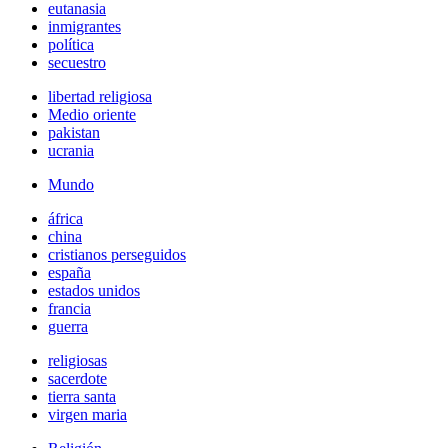
eutanasia
inmigrantes
política
secuestro
libertad religiosa
Medio oriente
pakistan
ucrania
Mundo
áfrica
china
cristianos perseguidos
españa
estados unidos
francia
guerra
religiosas
sacerdote
tierra santa
virgen maria