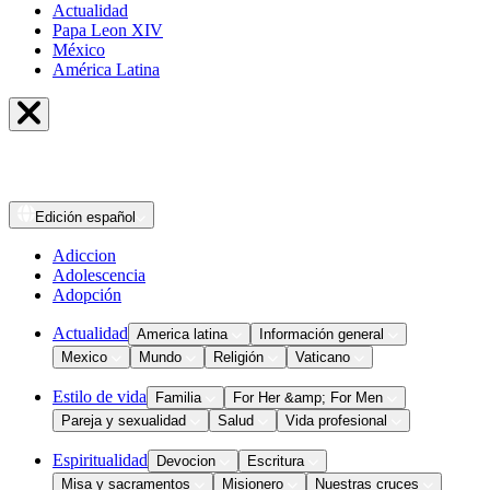
Actualidad
Papa Leon XIV
México
América Latina
Edición
español
Adiccion
Adolescencia
Adopción
Actualidad
America latina
Información general
Mexico
Mundo
Religión
Vaticano
Estilo de vida
Familia
For Her &amp; For Men
Pareja y sexualidad
Salud
Vida profesional
Espiritualidad
Devocion
Escritura
Misa y sacramentos
Misionero
Nuestras cruces