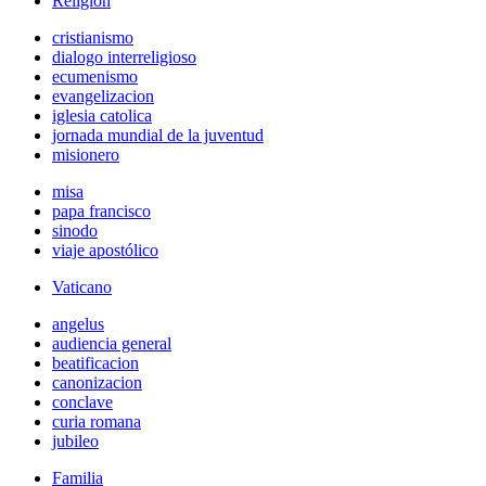
Religión
cristianismo
dialogo interreligioso
ecumenismo
evangelizacion
iglesia catolica
jornada mundial de la juventud
misionero
misa
papa francisco
sinodo
viaje apostólico
Vaticano
angelus
audiencia general
beatificacion
canonizacion
conclave
curia romana
jubileo
Familia