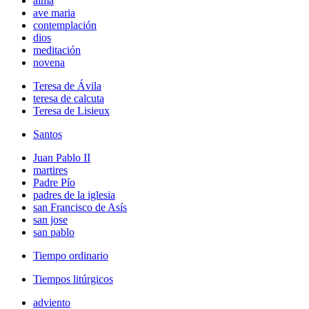
alma
ave maria
contemplación
dios
meditación
novena
Teresa de Ávila
teresa de calcuta
Teresa de Lisieux
Santos
Juan Pablo II
martires
Padre Pío
padres de la iglesia
san Francisco de Asís
san jose
san pablo
Tiempo ordinario
Tiempos litúrgicos
adviento