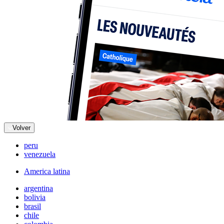
Volver
peru
venezuela
America latina
argentina
bolivia
brasil
chile