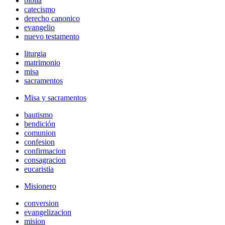
biblia
catecismo
derecho canonico
evangelio
nuevo testamento
liturgia
matrimonio
misa
sacramentos
Misa y sacramentos
bautismo
bendición
comunion
confesion
confirmacion
consagracion
eucaristia
Misionero
conversion
evangelizacion
mision