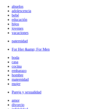
abuelos
adolescencia
bebé
educación
hijos
jovenes
vacaciones
paternidad
For Her &amp; For Men
boda
casa
cocina
embarazo
hombre
maternidad
mujer
Pareja y sexualidad
amor
divorcio