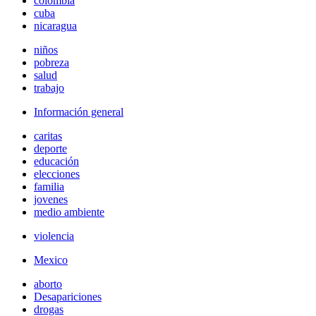
colombia
cuba
nicaragua
niños
pobreza
salud
trabajo
Información general
caritas
deporte
educación
elecciones
familia
jovenes
medio ambiente
violencia
Mexico
aborto
Desapariciones
drogas