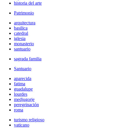
historia del arte
Patrimonio
arquitectura
basilica
catedral
iglesia
monasterio
santuario
sagrada familia
Santuario
aparecida
fatima
guadalupe
lourdes
medjugorje
peregrinación
roma
turismo religioso
vaticano