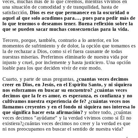
veces, muchas más de lo que creemos, mientras vivimos en
una situación de comodidad y de tranquilidad, hasta de
satisfacción,
Dios es ese que permanece en la oscuridad o
aquel al que solo acudimos para…, pues para pedir más de
lo que tenemos o deseamos tener. Buena reflexión sobre la
que se pueden sacar muchas consecuencias para la vida.
Tercero, porque, también, contrario a lo anterior, en los
momentos de sufrimiento y de dolor, la opción que tomamos es
la de rechazar a Dios, como si el fuera causante de todas
nuestras miserias. Preferimos eliminarlo de nuestra vida por
injusto y cruel, por inclemente y hasta justiciero. Una opción
loable para los que deciden vivir de este modo.
Cuarto, y parte de unas preguntas,
¿cuantas veces decimos
creer en Dios, en Jesús, en el Espíritu Santo, y ni siquiera
nos esforzamos en buscar su encuentro? ¿cuántas veces
decimos que la fe es amor, es esperanza, es confianza y no
cultivamos nuestra experiencia de fe? ¿cuántas veces nos
llamamos creyentes y en el fondo ni siquiera nos interesa lo
que significa hacer esta afirmación?
y sobre todo, ¿cuántas
veces decimos "ayúdame" y la verdad vivimos como si Él no
existiera?¿cuántas veces decimos no creer y la verdad es que
ni nos preocupamos en buscar el sentido de nuestra vida?