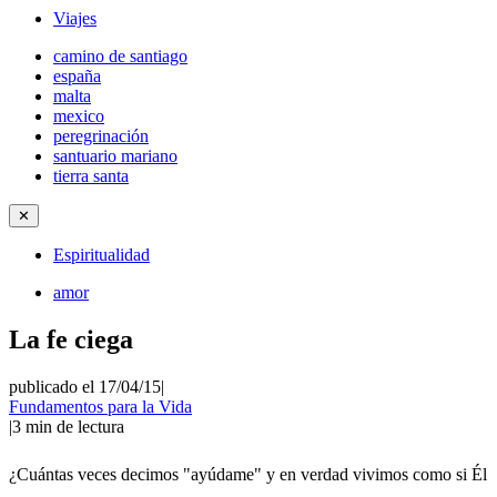
Viajes
camino de santiago
españa
malta
mexico
peregrinación
santuario mariano
tierra santa
✕
Espiritualidad
amor
La fe ciega
publicado el 17/04/15
|
Fundamentos para la Vida
|
3
min de lectura
¿Cuántas veces decimos "ayúdame" y en verdad vivimos como si Él