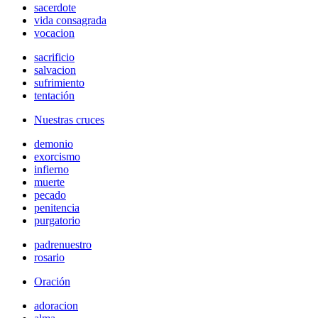
sacerdote
vida consagrada
vocacion
sacrificio
salvacion
sufrimiento
tentación
Nuestras cruces
demonio
exorcismo
infierno
muerte
pecado
penitencia
purgatorio
padrenuestro
rosario
Oración
adoracion