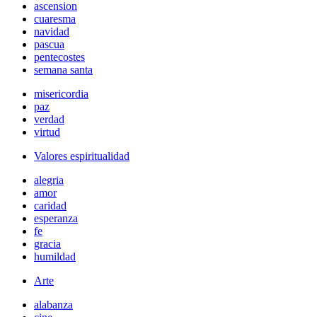
ascension
cuaresma
navidad
pascua
pentecostes
semana santa
misericordia
paz
verdad
virtud
Valores espiritualidad
alegria
amor
caridad
esperanza
fe
gracia
humildad
Arte
alabanza