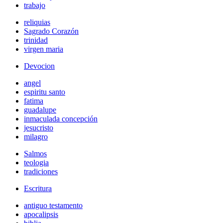
trabajo
reliquias
Sagrado Corazón
trinidad
virgen maria
Devocion
angel
espiritu santo
fatima
guadalupe
inmaculada concepción
jesucristo
milagro
Salmos
teologia
tradiciones
Escritura
antiguo testamento
apocalipsis