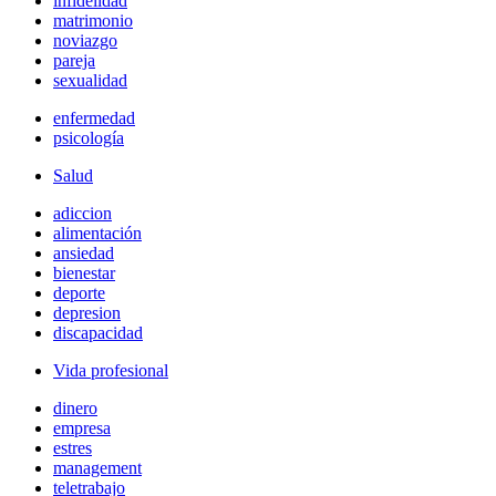
infidelidad
matrimonio
noviazgo
pareja
sexualidad
enfermedad
psicología
Salud
adiccion
alimentación
ansiedad
bienestar
deporte
depresion
discapacidad
Vida profesional
dinero
empresa
estres
management
teletrabajo