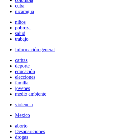
colombia
cuba
nicaragua
niños
pobreza
salud
trabajo
Información general
caritas
deporte
educación
elecciones
familia
jovenes
medio ambiente
violencia
Mexico
aborto
Desapariciones
drogas