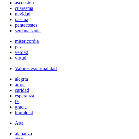
ascension
cuaresma
navidad
pascua
pentecostes
semana santa
misericordia
paz
verdad
virtud
Valores espiritualidad
alegria
amor
caridad
esperanza
fe
gracia
humildad
Arte
alabanza