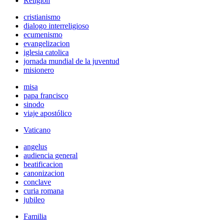
Religión
cristianismo
dialogo interreligioso
ecumenismo
evangelizacion
iglesia catolica
jornada mundial de la juventud
misionero
misa
papa francisco
sinodo
viaje apostólico
Vaticano
angelus
audiencia general
beatificacion
canonizacion
conclave
curia romana
jubileo
Familia