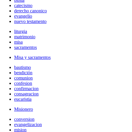
biblia
catecismo
derecho canonico
evangelio
nuevo testamento
liturgia
matrimonio
misa
sacramentos
Misa y sacramentos
bautismo
bendición
comunion
confesion
confirmacion
consagracion
eucaristia
Misionero
conversion
evangelizacion
mision