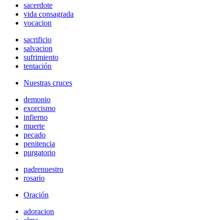
sacerdote
vida consagrada
vocacion
sacrificio
salvacion
sufrimiento
tentación
Nuestras cruces
demonio
exorcismo
infierno
muerte
pecado
penitencia
purgatorio
padrenuestro
rosario
Oración
adoracion