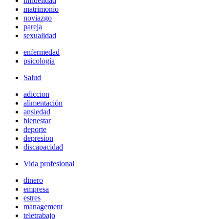
infidelidad
matrimonio
noviazgo
pareja
sexualidad
enfermedad
psicología
Salud
adiccion
alimentación
ansiedad
bienestar
deporte
depresion
discapacidad
Vida profesional
dinero
empresa
estres
management
teletrabajo