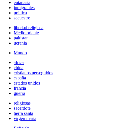
eutanasia
inmigrantes
política
secuestro
libertad religiosa
Medio oriente
pakistan
ucrania
Mundo
áfrica
china
cristianos perseguidos
españa
estados unidos
francia
guerra
religiosas
sacerdote
tierra santa
virgen maria