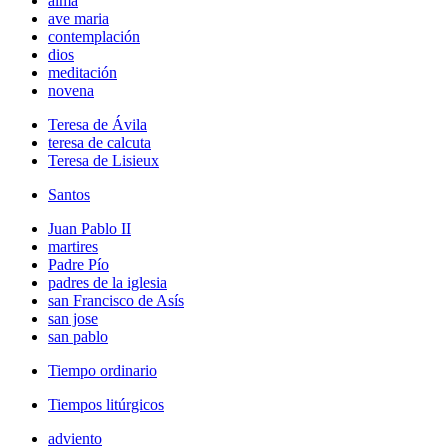
alma
ave maria
contemplación
dios
meditación
novena
Teresa de Ávila
teresa de calcuta
Teresa de Lisieux
Santos
Juan Pablo II
martires
Padre Pío
padres de la iglesia
san Francisco de Asís
san jose
san pablo
Tiempo ordinario
Tiempos litúrgicos
adviento