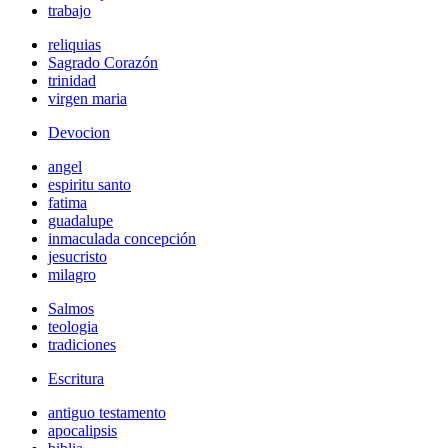
trabajo
reliquias
Sagrado Corazón
trinidad
virgen maria
Devocion
angel
espiritu santo
fatima
guadalupe
inmaculada concepción
jesucristo
milagro
Salmos
teologia
tradiciones
Escritura
antiguo testamento
apocalipsis