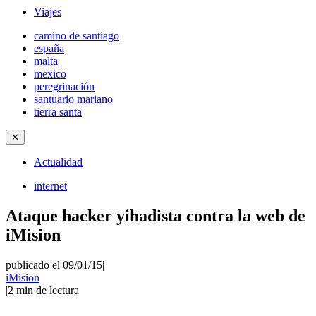
Viajes
camino de santiago
españa
malta
mexico
peregrinación
santuario mariano
tierra santa
✕
Actualidad
internet
Ataque hacker yihadista contra la web de
iMision
publicado el 09/01/15
|
iMision
|
2
min de lectura