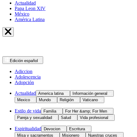
Actualidad
Papa Leon XIV
México
América Latina
Edición
español
Adiccion
Adolescencia
Adopción
Actualidad
America latina
Información general
Mexico
Mundo
Religión
Vaticano
Estilo de vida
Familia
For Her &amp; For Men
Pareja y sexualidad
Salud
Vida profesional
Espiritualidad
Devocion
Escritura
Misa y sacramentos
Misionero
Nuestras cruces