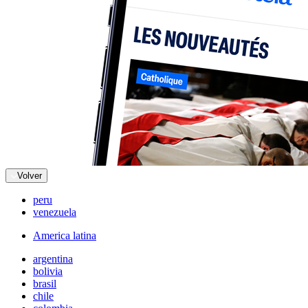
Volver
peru
venezuela
America latina
argentina
bolivia
brasil
chile