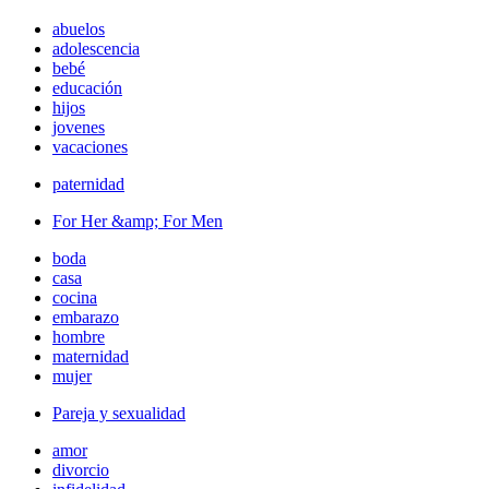
abuelos
adolescencia
bebé
educación
hijos
jovenes
vacaciones
paternidad
For Her &amp; For Men
boda
casa
cocina
embarazo
hombre
maternidad
mujer
Pareja y sexualidad
amor
divorcio