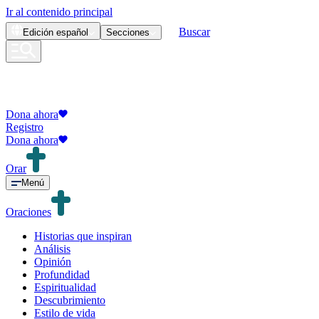
Ir al contenido principal
Buscar
Edición
español
Secciones
Dona ahora
Registro
Dona ahora
Orar
Menú
Oraciones
Historias que inspiran
Análisis
Opinión
Profundidad
Espiritualidad
Descubrimiento
Estilo de vida