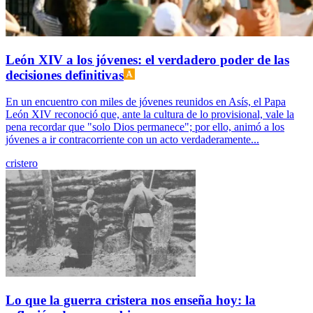
León XIV a los jóvenes: el verdadero poder de las
decisiones definitivas
En un encuentro con miles de jóvenes reunidos en Asís, el Papa
León XIV reconoció que, ante la cultura de lo provisional, vale la
pena recordar que "solo Dios permanece"; por ello, animó a los
jóvenes a ir contracorriente con un acto verdaderamente...
cristero
Lo que la guerra cristera nos enseña hoy: la