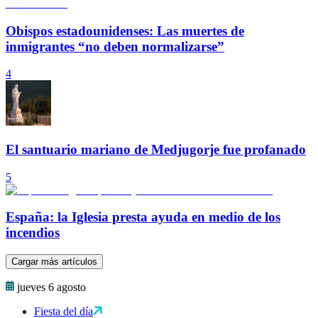
Obispos estadounidenses: Las muertes de
inmigrantes “no deben normalizarse”
4
El santuario mariano de Medjugorje fue profanado
5
España: la Iglesia presta ayuda en medio de los
incendios
Cargar más artículos
jueves 6 agosto
Fiesta del día