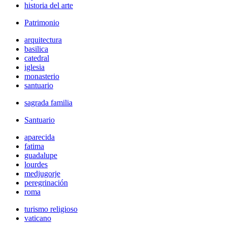
historia del arte
Patrimonio
arquitectura
basilica
catedral
iglesia
monasterio
santuario
sagrada familia
Santuario
aparecida
fatima
guadalupe
lourdes
medjugorje
peregrinación
roma
turismo religioso
vaticano