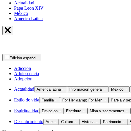
Actualidad
Papa Leon XIV
México
América Latina
Edición
español
Adiccion
Adolescencia
Adopción
Actualidad
America latina
Información general
Mexico
Estilo de vida
Familia
For Her &amp; For Men
Pareja y se
Espiritualidad
Devocion
Escritura
Misa y sacramentos
Descubrimiento
Arte
Cultura
Historia
Patrimonio