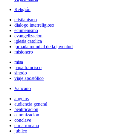
Religión
cristianismo
dialogo interreligioso
ecumenismo
evangelizacion
iglesia catolica
jornada mundial de la juventud
misionero
misa
papa francisco
sinodo
viaje apostólico
Vaticano
angelus
audiencia general
beatificacion
canonizacion
conclave
curia romana
jubileo