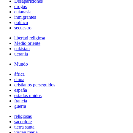
Desapariciones
drogas
eutanasia
inmigrantes
política
secuestro
libertad religiosa
Medio oriente
pakistan
ucrania
Mundo
áfrica
china
cristianos perseguidos
españa
estados unidos
francia
guerra
religiosas
sacerdote
tierra santa
virgen maria