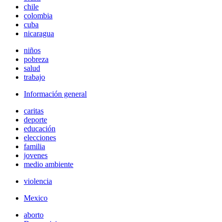
chile
colombia
cuba
nicaragua
niños
pobreza
salud
trabajo
Información general
caritas
deporte
educación
elecciones
familia
jovenes
medio ambiente
violencia
Mexico
aborto