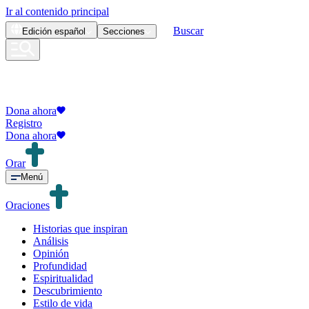
Ir al contenido principal
Buscar
Edición
español
Secciones
Dona ahora
Registro
Dona ahora
Orar
Menú
Oraciones
Historias que inspiran
Análisis
Opinión
Profundidad
Espiritualidad
Descubrimiento
Estilo de vida