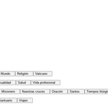
Mundo
Religión
Vaticano
xualidad
Salud
Vida profesional
Misionero
Nuestras cruces
Oración
Santos
Tiempos litúrgi
Santuario
Viajes