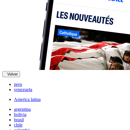
Volver
peru
venezuela
America latina
argentina
bolivia
brasil
chile