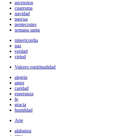
ascension
cuaresma
navidad
pascua
pentecostes
semana santa
misericordia
paz
verdad
virtud
Valores espiritualidad
alegria
amor
caridad
esperanza
fe
gracia
humildad
Arte
alabanza