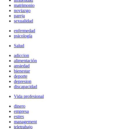
infidelidad
matrimonio
noviazgo
pareja
sexualidad
enfermedad
psicología
Salud
adiccion
alimentación
ansiedad
bienestar
deporte
depresion
discapacidad
Vida profesional
dinero
empresa
estres
management
teletrabajo