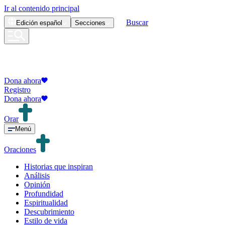
Ir al contenido principal
Buscar
Edición
español
Secciones
Dona ahora
Registro
Dona ahora
Orar
Menú
Oraciones
Historias que inspiran
Análisis
Opinión
Profundidad
Espiritualidad
Descubrimiento
Estilo de vida