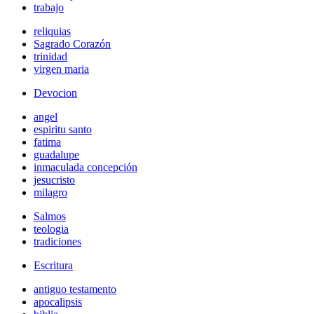
trabajo
reliquias
Sagrado Corazón
trinidad
virgen maria
Devocion
angel
espiritu santo
fatima
guadalupe
inmaculada concepción
jesucristo
milagro
Salmos
teologia
tradiciones
Escritura
antiguo testamento
apocalipsis