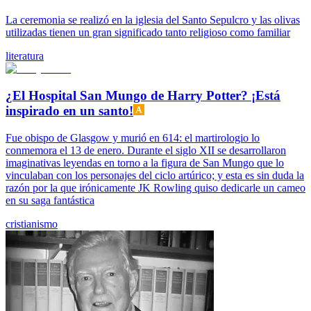
La ceremonia se realizó en la iglesia del Santo Sepulcro y las olivas
utilizadas tienen un gran significado tanto religioso como familiar
literatura
¿El Hospital San Mungo de Harry Potter? ¡Está
inspirado en un santo!
Fue obispo de Glasgow y murió en 614: el martirologio lo
conmemora el 13 de enero. Durante el siglo XII se desarrollaron
imaginativas leyendas en torno a la figura de San Mungo que lo
vinculaban con los personajes del ciclo artúrico; y esta es sin duda la
razón por la que irónicamente JK Rowling quiso dedicarle un cameo
en su saga fantástica
cristianismo