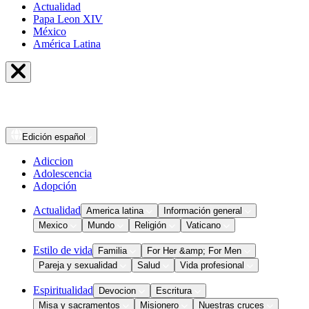
Actualidad
Papa Leon XIV
México
América Latina
Edición
español
Adiccion
Adolescencia
Adopción
Actualidad
America latina
Información general
Mexico
Mundo
Religión
Vaticano
Estilo de vida
Familia
For Her &amp; For Men
Pareja y sexualidad
Salud
Vida profesional
Espiritualidad
Devocion
Escritura
Misa y sacramentos
Misionero
Nuestras cruces