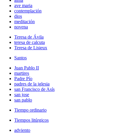
alma
ave maria
contemplación
dios
meditación
novena
Teresa de Ávila
teresa de calcuta
Teresa de Lisieux
Santos
Juan Pablo II
martires
Padre Pío
padres de la iglesia
san Francisco de Asís
san jose
san pablo
Tiempo ordinario
Tiempos litúrgicos
adviento