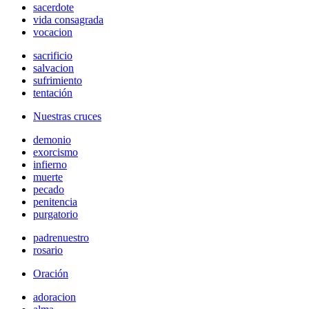
sacerdote
vida consagrada
vocacion
sacrificio
salvacion
sufrimiento
tentación
Nuestras cruces
demonio
exorcismo
infierno
muerte
pecado
penitencia
purgatorio
padrenuestro
rosario
Oración
adoracion