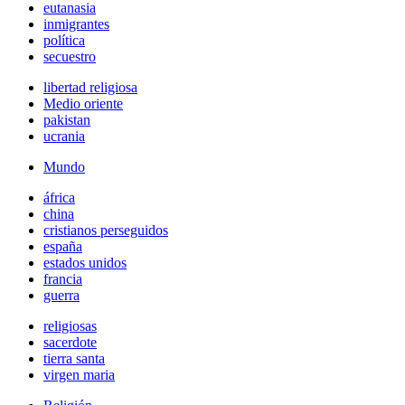
eutanasia
inmigrantes
política
secuestro
libertad religiosa
Medio oriente
pakistan
ucrania
Mundo
áfrica
china
cristianos perseguidos
españa
estados unidos
francia
guerra
religiosas
sacerdote
tierra santa
virgen maria