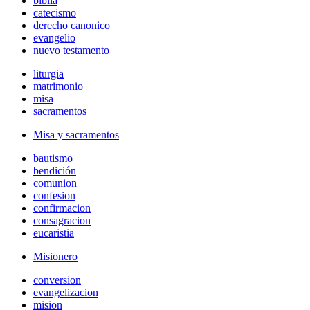
biblia
catecismo
derecho canonico
evangelio
nuevo testamento
liturgia
matrimonio
misa
sacramentos
Misa y sacramentos
bautismo
bendición
comunion
confesion
confirmacion
consagracion
eucaristia
Misionero
conversion
evangelizacion
mision