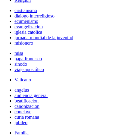
Religión
cristianismo
dialogo interreligioso
ecumenismo
evangelizacion
iglesia catolica
jornada mundial de la juventud
misionero
misa
papa francisco
sinodo
viaje apostólico
Vaticano
angelus
audiencia general
beatificacion
canonizacion
conclave
curia romana
jubileo
Familia