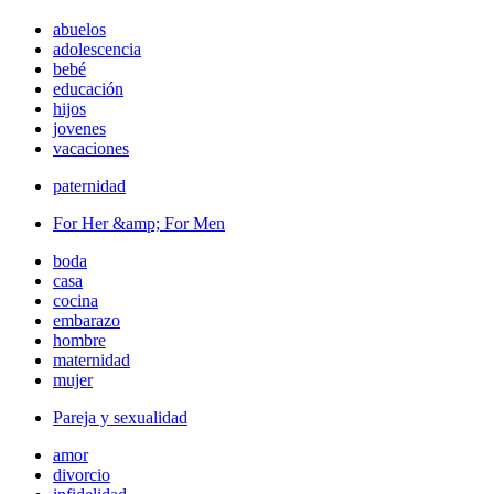
abuelos
adolescencia
bebé
educación
hijos
jovenes
vacaciones
paternidad
For Her &amp; For Men
boda
casa
cocina
embarazo
hombre
maternidad
mujer
Pareja y sexualidad
amor
divorcio