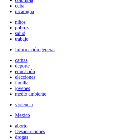
colombia
cuba
nicaragua
niños
pobreza
salud
trabajo
Información general
caritas
deporte
educación
elecciones
familia
jovenes
medio ambiente
violencia
Mexico
aborto
Desapariciones
drogas