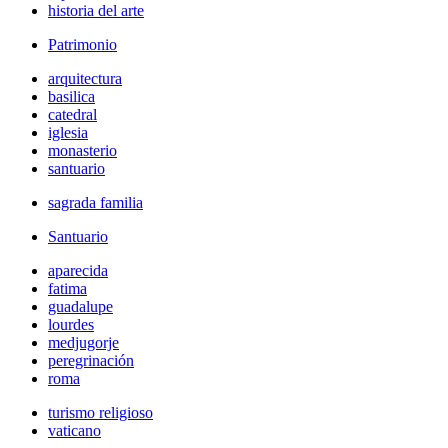
historia del arte
Patrimonio
arquitectura
basilica
catedral
iglesia
monasterio
santuario
sagrada familia
Santuario
aparecida
fatima
guadalupe
lourdes
medjugorje
peregrinación
roma
turismo religioso
vaticano