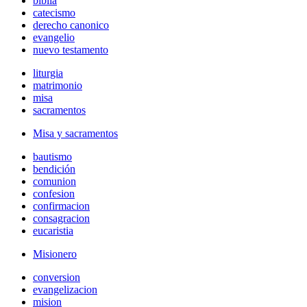
biblia
catecismo
derecho canonico
evangelio
nuevo testamento
liturgia
matrimonio
misa
sacramentos
Misa y sacramentos
bautismo
bendición
comunion
confesion
confirmacion
consagracion
eucaristia
Misionero
conversion
evangelizacion
mision