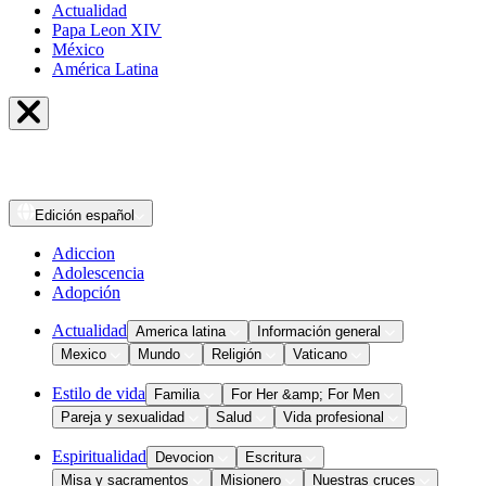
Actualidad
Papa Leon XIV
México
América Latina
Edición
español
Adiccion
Adolescencia
Adopción
Actualidad
America latina
Información general
Mexico
Mundo
Religión
Vaticano
Estilo de vida
Familia
For Her &amp; For Men
Pareja y sexualidad
Salud
Vida profesional
Espiritualidad
Devocion
Escritura
Misa y sacramentos
Misionero
Nuestras cruces