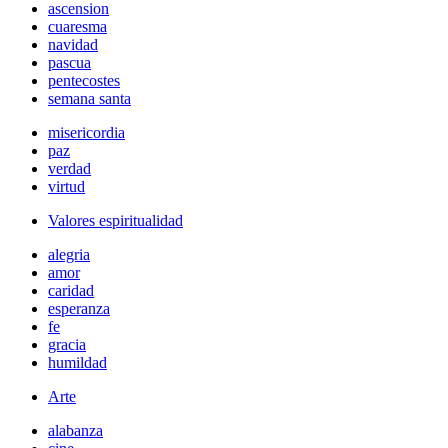
ascension
cuaresma
navidad
pascua
pentecostes
semana santa
misericordia
paz
verdad
virtud
Valores espiritualidad
alegria
amor
caridad
esperanza
fe
gracia
humildad
Arte
alabanza