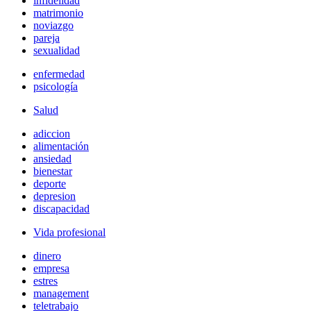
infidelidad
matrimonio
noviazgo
pareja
sexualidad
enfermedad
psicología
Salud
adiccion
alimentación
ansiedad
bienestar
deporte
depresion
discapacidad
Vida profesional
dinero
empresa
estres
management
teletrabajo