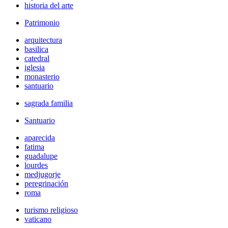
historia del arte
Patrimonio
arquitectura
basilica
catedral
iglesia
monasterio
santuario
sagrada familia
Santuario
aparecida
fatima
guadalupe
lourdes
medjugorje
peregrinación
roma
turismo religioso
vaticano