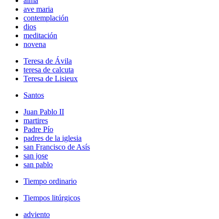
alma
ave maria
contemplación
dios
meditación
novena
Teresa de Ávila
teresa de calcuta
Teresa de Lisieux
Santos
Juan Pablo II
martires
Padre Pío
padres de la iglesia
san Francisco de Asís
san jose
san pablo
Tiempo ordinario
Tiempos litúrgicos
adviento