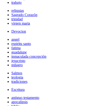
trabajo
reliquias
Sagrado Corazón
trinidad
virgen maria
Devocion
angel
espiritu santo
fatima
guadalupe
inmaculada concepción
jesucristo
milagro
Salmos
teologia
tradiciones
Escritura
antiguo testamento
apocalipsis