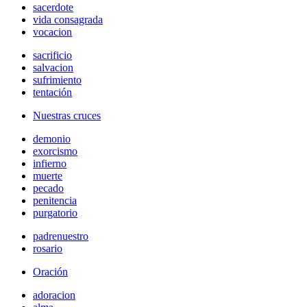
sacerdote
vida consagrada
vocacion
sacrificio
salvacion
sufrimiento
tentación
Nuestras cruces
demonio
exorcismo
infierno
muerte
pecado
penitencia
purgatorio
padrenuestro
rosario
Oración
adoracion