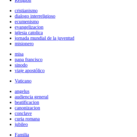
Religión
cristianismo
dialogo interreligioso
ecumenismo
evangelizacion
iglesia catolica
jornada mundial de la juventud
misionero
misa
papa francisco
sinodo
viaje apostólico
Vaticano
angelus
audiencia general
beatificacion
canonizacion
conclave
curia romana
jubileo
Familia