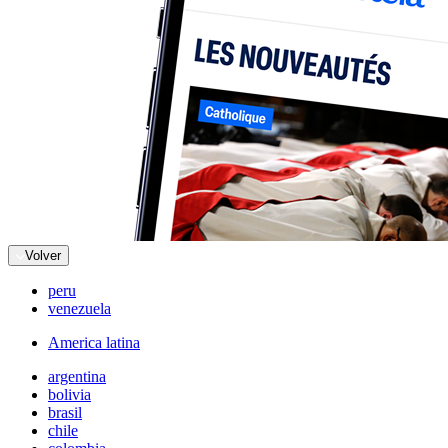
Volver
peru
venezuela
America latina
argentina
bolivia
brasil
chile