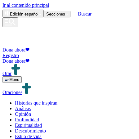
Ir al contenido principal
Buscar
Edición
español
Secciones
Dona ahora
Registro
Dona ahora
Orar
Menú
Oraciones
Historias que inspiran
Análisis
Opinión
Profundidad
Espiritualidad
Descubrimiento
Estilo de vida