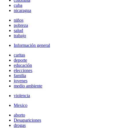
colombia
cuba
nicaragua
niños
pobreza
salud
trabajo
Información general
caritas
deporte
educación
elecciones
familia
jovenes
medio ambiente
violencia
Mexico
aborto
Desapariciones
drogas