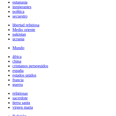
eutanasia
inmigrantes
política
secuestro
libertad religiosa
Medio oriente
pakistan
ucrania
Mundo
áfrica
china
cristianos perseguidos
españa
estados unidos
francia
guerra
religiosas
sacerdote
tierra santa
virgen maria