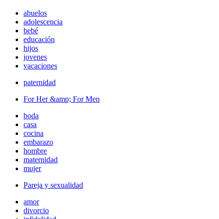
abuelos
adolescencia
bebé
educación
hijos
jovenes
vacaciones
paternidad
For Her &amp; For Men
boda
casa
cocina
embarazo
hombre
maternidad
mujer
Pareja y sexualidad
amor
divorcio