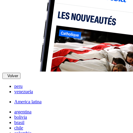
Volver
peru
venezuela
America latina
argentina
bolivia
brasil
chile