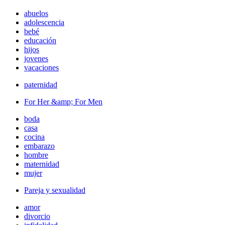
abuelos
adolescencia
bebé
educación
hijos
jovenes
vacaciones
paternidad
For Her &amp; For Men
boda
casa
cocina
embarazo
hombre
maternidad
mujer
Pareja y sexualidad
amor
divorcio