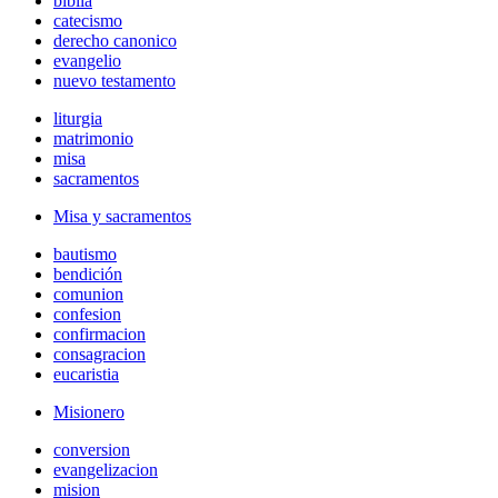
biblia
catecismo
derecho canonico
evangelio
nuevo testamento
liturgia
matrimonio
misa
sacramentos
Misa y sacramentos
bautismo
bendición
comunion
confesion
confirmacion
consagracion
eucaristia
Misionero
conversion
evangelizacion
mision