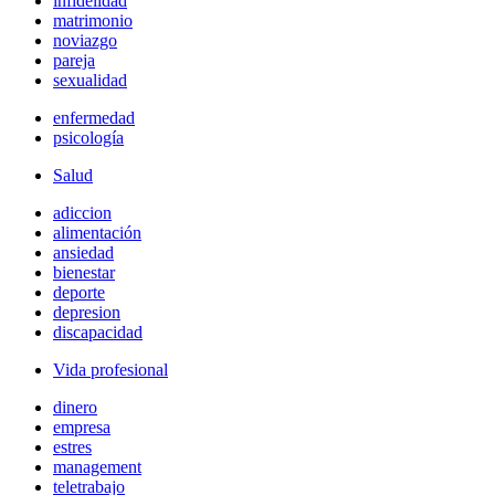
infidelidad
matrimonio
noviazgo
pareja
sexualidad
enfermedad
psicología
Salud
adiccion
alimentación
ansiedad
bienestar
deporte
depresion
discapacidad
Vida profesional
dinero
empresa
estres
management
teletrabajo