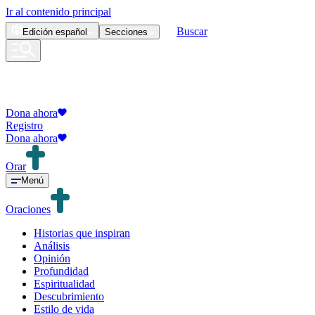
Ir al contenido principal
Buscar
Edición
español
Secciones
Dona ahora
Registro
Dona ahora
Orar
Menú
Oraciones
Historias que inspiran
Análisis
Opinión
Profundidad
Espiritualidad
Descubrimiento
Estilo de vida