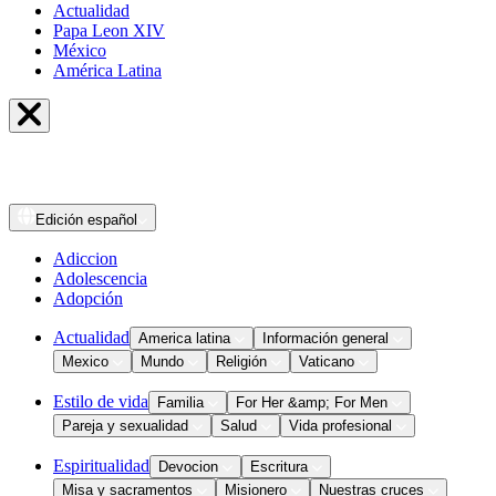
Actualidad
Papa Leon XIV
México
América Latina
Edición
español
Adiccion
Adolescencia
Adopción
Actualidad
America latina
Información general
Mexico
Mundo
Religión
Vaticano
Estilo de vida
Familia
For Her &amp; For Men
Pareja y sexualidad
Salud
Vida profesional
Espiritualidad
Devocion
Escritura
Misa y sacramentos
Misionero
Nuestras cruces