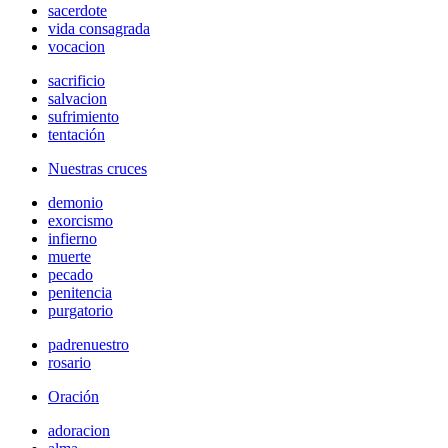
sacerdote
vida consagrada
vocacion
sacrificio
salvacion
sufrimiento
tentación
Nuestras cruces
demonio
exorcismo
infierno
muerte
pecado
penitencia
purgatorio
padrenuestro
rosario
Oración
adoracion