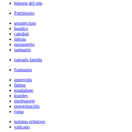
historia del arte
Patrimonio
arquitectura
basilica
catedral
iglesia
monasterio
santuario
sagrada familia
Santuario
aparecida
fatima
guadalupe
lourdes
medjugorje
peregrinación
roma
turismo religioso
vaticano