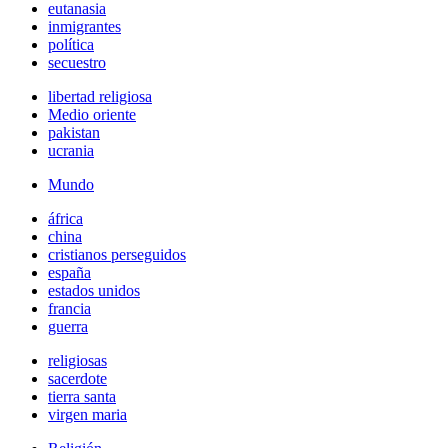
eutanasia
inmigrantes
política
secuestro
libertad religiosa
Medio oriente
pakistan
ucrania
Mundo
áfrica
china
cristianos perseguidos
españa
estados unidos
francia
guerra
religiosas
sacerdote
tierra santa
virgen maria