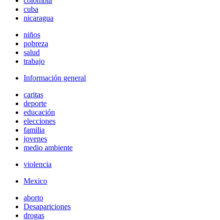
colombia
cuba
nicaragua
niños
pobreza
salud
trabajo
Información general
caritas
deporte
educación
elecciones
familia
jovenes
medio ambiente
violencia
Mexico
aborto
Desapariciones
drogas