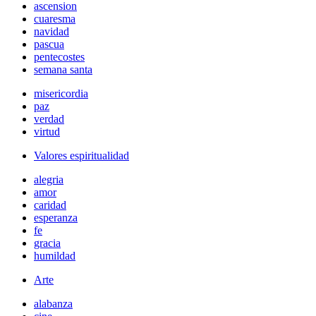
ascension
cuaresma
navidad
pascua
pentecostes
semana santa
misericordia
paz
verdad
virtud
Valores espiritualidad
alegria
amor
caridad
esperanza
fe
gracia
humildad
Arte
alabanza