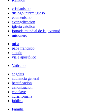
Religión
cristianismo
dialogo interreligioso
ecumenismo
evangelizacion
iglesia catolica
jornada mundial de la juventud
misionero
misa
papa francisco
sinodo
viaje apostólico
Vaticano
angelus
audiencia general
beatificacion
canonizacion
conclave
curia romana
jubileo
Familia