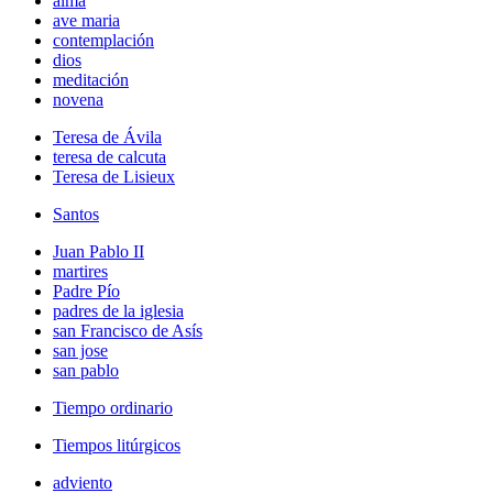
alma
ave maria
contemplación
dios
meditación
novena
Teresa de Ávila
teresa de calcuta
Teresa de Lisieux
Santos
Juan Pablo II
martires
Padre Pío
padres de la iglesia
san Francisco de Asís
san jose
san pablo
Tiempo ordinario
Tiempos litúrgicos
adviento