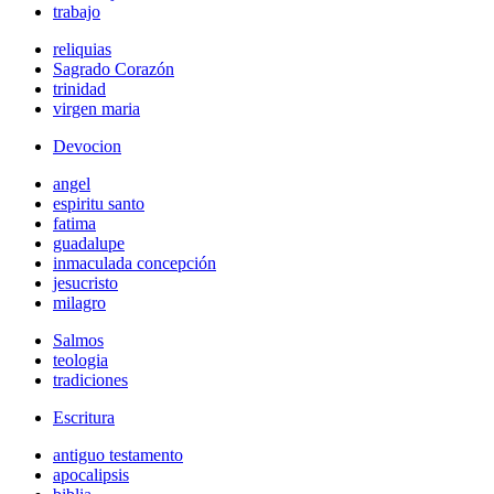
trabajo
reliquias
Sagrado Corazón
trinidad
virgen maria
Devocion
angel
espiritu santo
fatima
guadalupe
inmaculada concepción
jesucristo
milagro
Salmos
teologia
tradiciones
Escritura
antiguo testamento
apocalipsis