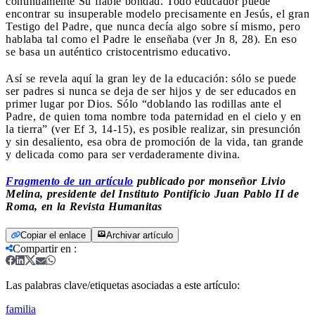
continuamente Su fiable bondad. Todo educador puede
encontrar su insuperable modelo precisamente en Jesús, el gran
Testigo del Padre, que nunca decía algo sobre sí mismo, pero
hablaba tal como el Padre le enseñaba (ver Jn 8, 28). En eso
se basa un auténtico cristocentrismo educativo.
Así se revela aquí la gran ley de la educación: sólo se puede
ser padres si nunca se deja de ser hijos y de ser educados en
primer lugar por Dios. Sólo “doblando las rodillas ante el
Padre, de quien toma nombre toda paternidad en el cielo y en
la tierra” (ver Ef 3, 14-15), es posible realizar, sin presunción
y sin desaliento, esa obra de promoción de la vida, tan grande
y delicada como para ser verdaderamente divina.
Fragmento de un artículo
publicado por monseñor Livio
Melina, presidente del Instituto Pontificio Juan Pablo II de
Roma, en la Revista Humanitas
Copiar el enlace
Archivar artículo
Compartir en
:
Las palabras clave/etiquetas asociadas a este artículo:
familia