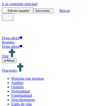
Ir al contenido principal
Buscar
Edición
español
Secciones
Dona ahora
Registro
Dona ahora
Orar
Menú
Oraciones
Historias que inspiran
Análisis
Opinión
Profundidad
Espiritualidad
Descubrimiento
Estilo de vida