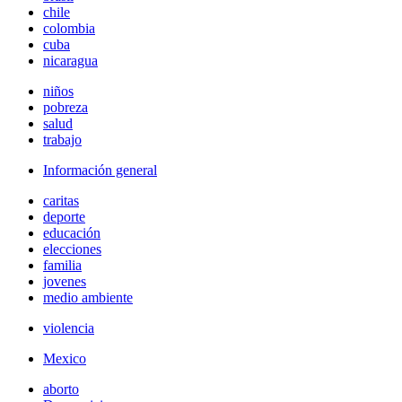
chile
colombia
cuba
nicaragua
niños
pobreza
salud
trabajo
Información general
caritas
deporte
educación
elecciones
familia
jovenes
medio ambiente
violencia
Mexico
aborto