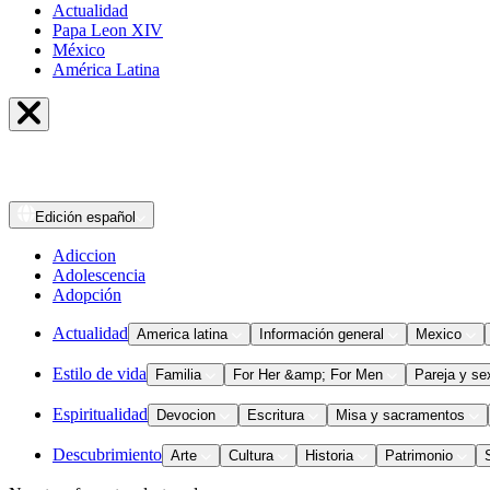
Actualidad
Papa Leon XIV
México
América Latina
Edición
español
Adiccion
Adolescencia
Adopción
Actualidad
America latina
Información general
Mexico
Estilo de vida
Familia
For Her &amp; For Men
Pareja y se
Espiritualidad
Devocion
Escritura
Misa y sacramentos
Descubrimiento
Arte
Cultura
Historia
Patrimonio