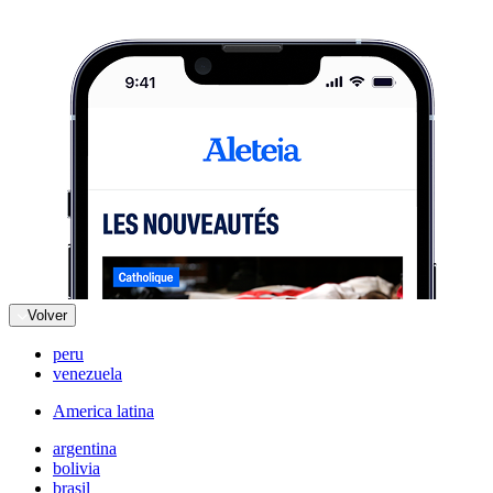
Volver
peru
venezuela
America latina
argentina
bolivia
brasil