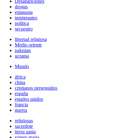
Desapariciones
drogas
eutanasia
inmigrantes
política
secuestro
libertad religiosa
Medio oriente
pakistan
ucrania
Mundo
áfrica
china
cristianos perseguidos
españa
estados unidos
francia
guerra
religiosas
sacerdote
tierra santa
virgen maria