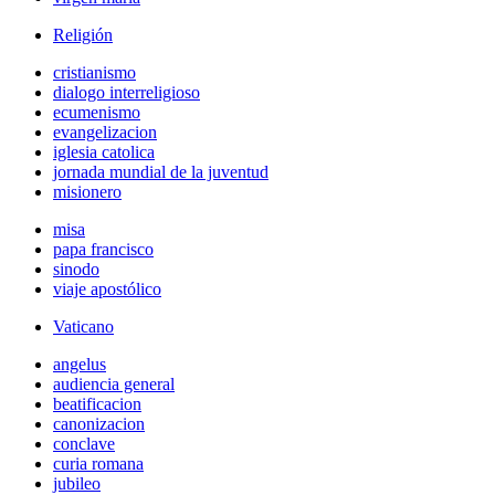
Religión
cristianismo
dialogo interreligioso
ecumenismo
evangelizacion
iglesia catolica
jornada mundial de la juventud
misionero
misa
papa francisco
sinodo
viaje apostólico
Vaticano
angelus
audiencia general
beatificacion
canonizacion
conclave
curia romana
jubileo