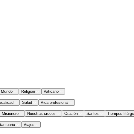
Mundo
Religión
Vaticano
xualidad
Salud
Vida profesional
Misionero
Nuestras cruces
Oración
Santos
Tiempos litúrgi
Santuario
Viajes