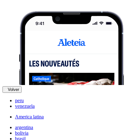
Volver
peru
venezuela
America latina
argentina
bolivia
brasil