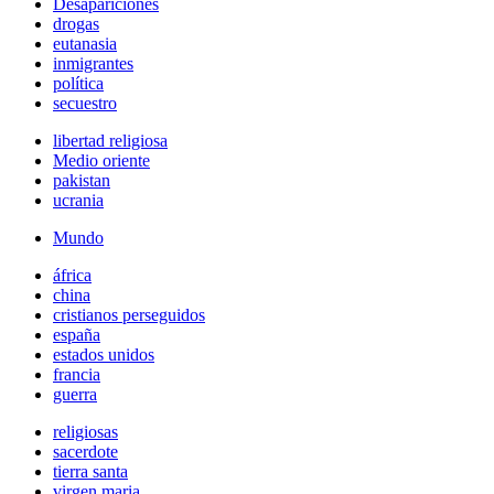
Desapariciones
drogas
eutanasia
inmigrantes
política
secuestro
libertad religiosa
Medio oriente
pakistan
ucrania
Mundo
áfrica
china
cristianos perseguidos
españa
estados unidos
francia
guerra
religiosas
sacerdote
tierra santa
virgen maria