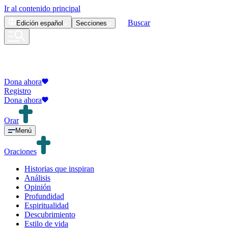
Ir al contenido principal
Buscar
Edición
español
Secciones
Dona ahora
Registro
Dona ahora
Orar
Menú
Oraciones
Historias que inspiran
Análisis
Opinión
Profundidad
Espiritualidad
Descubrimiento
Estilo de vida