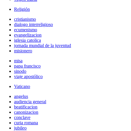
Religión
cristianismo
dialogo interreligioso
ecumenismo
evangelizacion
iglesia catolica
jornada mundial de la juventud
misionero
misa
papa francisco
sinodo
viaje apostólico
Vaticano
angelus
audiencia general
beatificacion
canonizacion
conclave
curia romana
jubileo