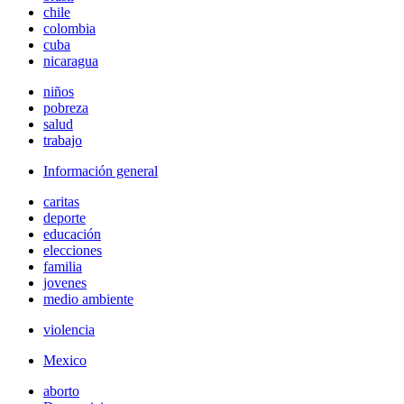
chile
colombia
cuba
nicaragua
niños
pobreza
salud
trabajo
Información general
caritas
deporte
educación
elecciones
familia
jovenes
medio ambiente
violencia
Mexico
aborto