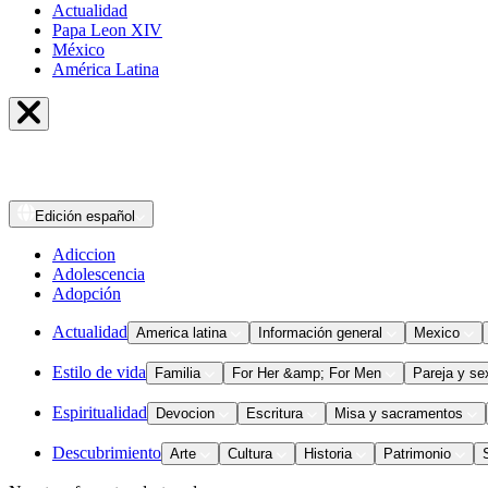
Actualidad
Papa Leon XIV
México
América Latina
Edición
español
Adiccion
Adolescencia
Adopción
Actualidad
America latina
Información general
Mexico
Estilo de vida
Familia
For Her &amp; For Men
Pareja y se
Espiritualidad
Devocion
Escritura
Misa y sacramentos
Descubrimiento
Arte
Cultura
Historia
Patrimonio