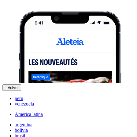
Volver
peru
venezuela
America latina
argentina
bolivia
brasil