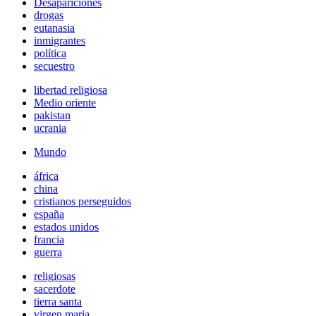
Desapariciones
drogas
eutanasia
inmigrantes
política
secuestro
libertad religiosa
Medio oriente
pakistan
ucrania
Mundo
áfrica
china
cristianos perseguidos
españa
estados unidos
francia
guerra
religiosas
sacerdote
tierra santa
virgen maria