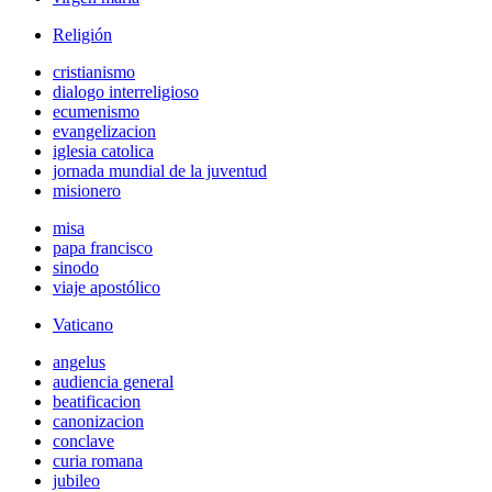
Religión
cristianismo
dialogo interreligioso
ecumenismo
evangelizacion
iglesia catolica
jornada mundial de la juventud
misionero
misa
papa francisco
sinodo
viaje apostólico
Vaticano
angelus
audiencia general
beatificacion
canonizacion
conclave
curia romana
jubileo