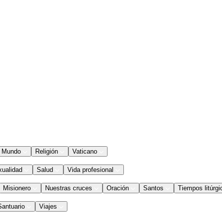
Mundo
Religión
Vaticano
xualidad
Salud
Vida profesional
Misionero
Nuestras cruces
Oración
Santos
Tiempos litúrgi
Santuario
Viajes