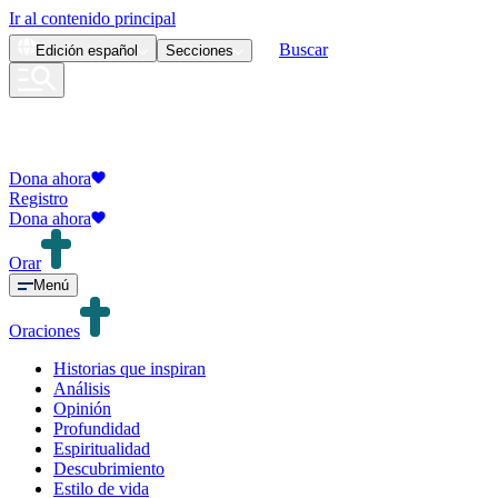
Ir al contenido principal
Buscar
Edición
español
Secciones
Dona ahora
Registro
Dona ahora
Orar
Menú
Oraciones
Historias que inspiran
Análisis
Opinión
Profundidad
Espiritualidad
Descubrimiento
Estilo de vida