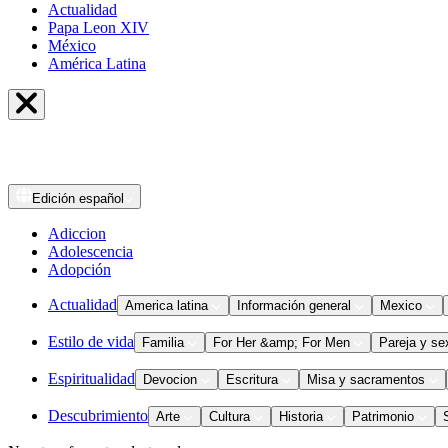
Actualidad
Papa Leon XIV
México
América Latina
Edición
español
Adiccion
Adolescencia
Adopción
Actualidad
America latina
Información general
Mexico
Estilo de vida
Familia
For Her &amp; For Men
Pareja y se
Espiritualidad
Devocion
Escritura
Misa y sacramentos
Descubrimiento
Arte
Cultura
Historia
Patrimonio