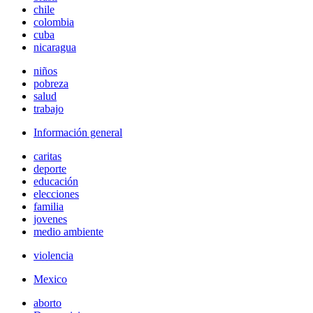
chile
colombia
cuba
nicaragua
niños
pobreza
salud
trabajo
Información general
caritas
deporte
educación
elecciones
familia
jovenes
medio ambiente
violencia
Mexico
aborto