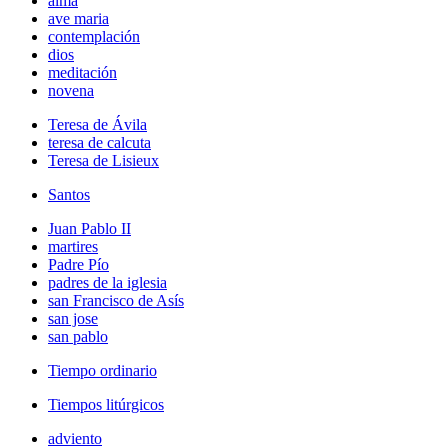
alma
ave maria
contemplación
dios
meditación
novena
Teresa de Ávila
teresa de calcuta
Teresa de Lisieux
Santos
Juan Pablo II
martires
Padre Pío
padres de la iglesia
san Francisco de Asís
san jose
san pablo
Tiempo ordinario
Tiempos litúrgicos
adviento