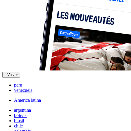
Volver
peru
venezuela
America latina
argentina
bolivia
brasil
chile