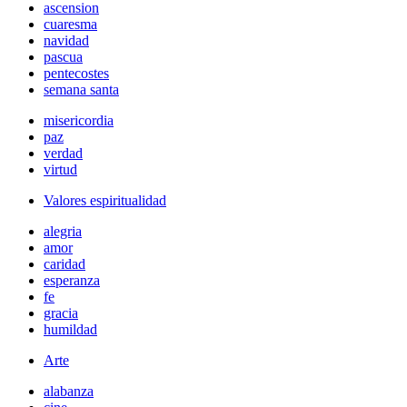
ascension
cuaresma
navidad
pascua
pentecostes
semana santa
misericordia
paz
verdad
virtud
Valores espiritualidad
alegria
amor
caridad
esperanza
fe
gracia
humildad
Arte
alabanza