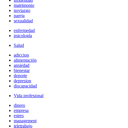
infidelidad
matrimonio
noviazgo
pareja
sexualidad
enfermedad
psicología
Salud
adiccion
alimentación
ansiedad
bienestar
deporte
depresion
discapacidad
Vida profesional
dinero
empresa
estres
management
teletrabajo