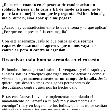
¿Recuerdan
cuando en el proceso de condenación un
soldado le pega en la cara y Él, de modo extraño, no le
pone la otra mejilla sino que le pregunta: “si he dicho algo
malo, dímelo, sino ¿por qué me pegas?
¿Acaso hay contradicción entre lo que enseña y lo que aplica?
¿Por qué no le presentó la otra mejilla?
Con esta enseñanza Jesús lo que busca es
que seamos
capaces de desarmar al agresor, que no nos vayamos
contra él, pero sí contra la agresión.
Desactivar toda bomba armada en el corazón
El hombre busca por su instinto, la venganza y el desquite, y
si estos son los principios que rigen nuestro actuar es como si
viviéramos
permanentemente en un campo de batalla.
Jesús
quiere que desactivemos esas ganas permanentes de
desquitarnos contra quien nos ha hecho daño.
Estas enseñanzas las va a complementar recordando el
mandamiento de “amarás a tu prójimo y aborrecerás a tu
enemigo” (muy en boga entre los judíos, quienes no se sentían
obligados a amar a los que no eran de su raza).