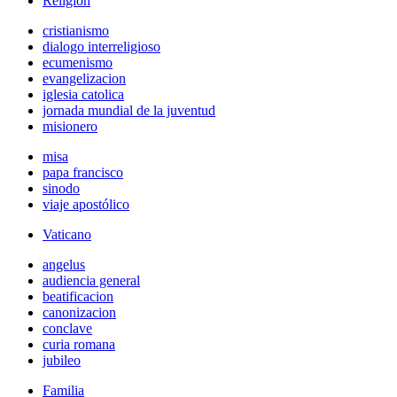
Religión
cristianismo
dialogo interreligioso
ecumenismo
evangelizacion
iglesia catolica
jornada mundial de la juventud
misionero
misa
papa francisco
sinodo
viaje apostólico
Vaticano
angelus
audiencia general
beatificacion
canonizacion
conclave
curia romana
jubileo
Familia