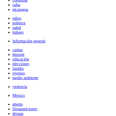
colombia
cuba
nicaragua
niños
pobreza
salud
trabajo
Información general
caritas
deporte
educación
elecciones
familia
jovenes
medio ambiente
violencia
Mexico
aborto
Desapariciones
drogas