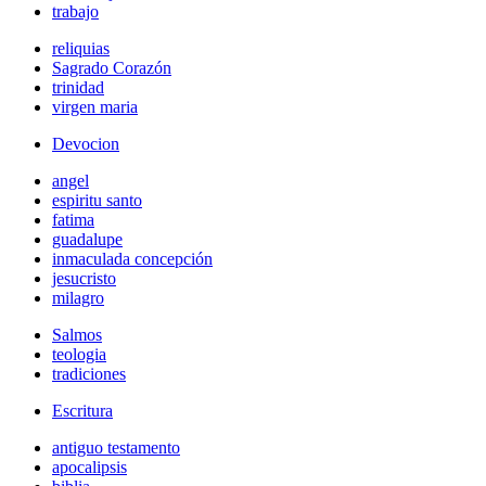
trabajo
reliquias
Sagrado Corazón
trinidad
virgen maria
Devocion
angel
espiritu santo
fatima
guadalupe
inmaculada concepción
jesucristo
milagro
Salmos
teologia
tradiciones
Escritura
antiguo testamento
apocalipsis