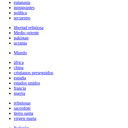
eutanasia
inmigrantes
política
secuestro
libertad religiosa
Medio oriente
pakistan
ucrania
Mundo
áfrica
china
cristianos perseguidos
españa
estados unidos
francia
guerra
religiosas
sacerdote
tierra santa
virgen maria