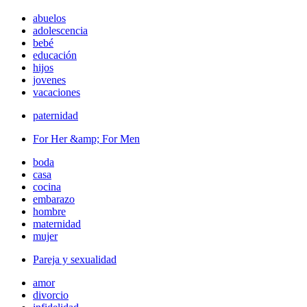
abuelos
adolescencia
bebé
educación
hijos
jovenes
vacaciones
paternidad
For Her &amp; For Men
boda
casa
cocina
embarazo
hombre
maternidad
mujer
Pareja y sexualidad
amor
divorcio