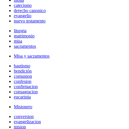
biblia
catecismo
derecho canonico
evangelio
nuevo testamento
liturgia
matrimonio
misa
sacramentos
Misa y sacramentos
bautismo
bendición
comunion
confesion
confirmacion
consagracion
eucaristia
Misionero
conversion
evangelizacion
mision