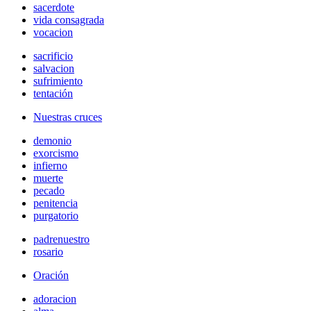
sacerdote
vida consagrada
vocacion
sacrificio
salvacion
sufrimiento
tentación
Nuestras cruces
demonio
exorcismo
infierno
muerte
pecado
penitencia
purgatorio
padrenuestro
rosario
Oración
adoracion