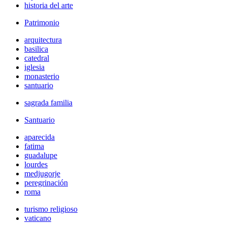
historia del arte
Patrimonio
arquitectura
basilica
catedral
iglesia
monasterio
santuario
sagrada familia
Santuario
aparecida
fatima
guadalupe
lourdes
medjugorje
peregrinación
roma
turismo religioso
vaticano