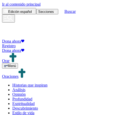
Ir al contenido principal
Buscar
Edición
español
Secciones
Dona ahora
Registro
Dona ahora
Orar
Menú
Oraciones
Historias que inspiran
Análisis
Opinión
Profundidad
Espiritualidad
Descubrimiento
Estilo de vida