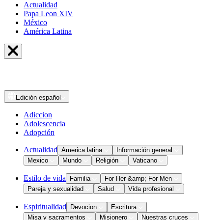
Actualidad
Papa Leon XIV
México
América Latina
Edición
español
Adiccion
Adolescencia
Adopción
Actualidad
America latina
Información general
Mexico
Mundo
Religión
Vaticano
Estilo de vida
Familia
For Her &amp; For Men
Pareja y sexualidad
Salud
Vida profesional
Espiritualidad
Devocion
Escritura
Misa y sacramentos
Misionero
Nuestras cruces