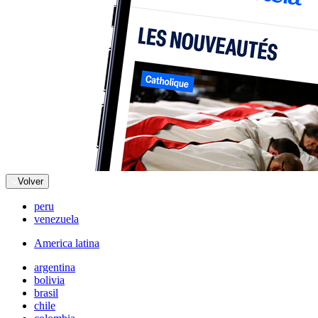
Volver
peru
venezuela
America latina
argentina
bolivia
brasil
chile