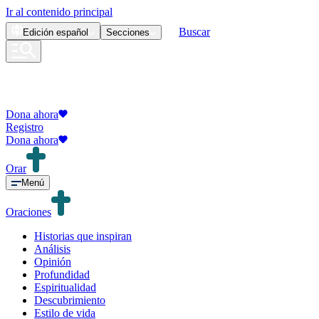
Ir al contenido principal
Buscar
Edición
español
Secciones
Dona ahora
Registro
Dona ahora
Orar
Menú
Oraciones
Historias que inspiran
Análisis
Opinión
Profundidad
Espiritualidad
Descubrimiento
Estilo de vida