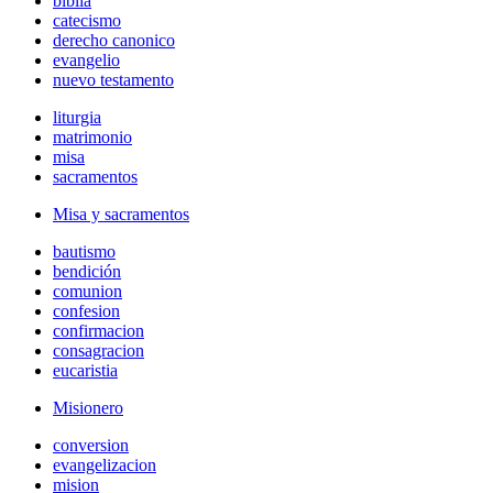
biblia
catecismo
derecho canonico
evangelio
nuevo testamento
liturgia
matrimonio
misa
sacramentos
Misa y sacramentos
bautismo
bendición
comunion
confesion
confirmacion
consagracion
eucaristia
Misionero
conversion
evangelizacion
mision