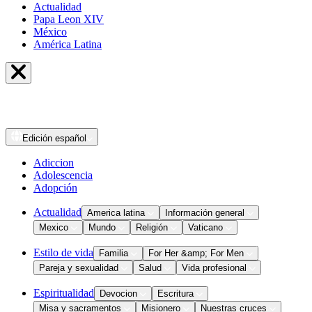
Actualidad
Papa Leon XIV
México
América Latina
Edición
español
Adiccion
Adolescencia
Adopción
Actualidad
America latina
Información general
Mexico
Mundo
Religión
Vaticano
Estilo de vida
Familia
For Her &amp; For Men
Pareja y sexualidad
Salud
Vida profesional
Espiritualidad
Devocion
Escritura
Misa y sacramentos
Misionero
Nuestras cruces