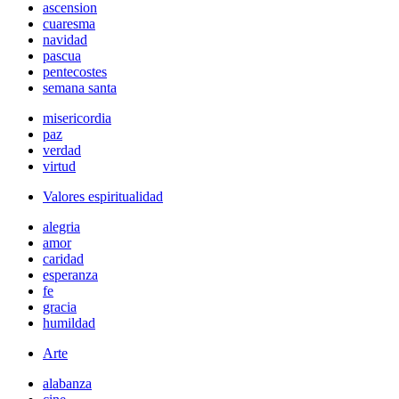
ascension
cuaresma
navidad
pascua
pentecostes
semana santa
misericordia
paz
verdad
virtud
Valores espiritualidad
alegria
amor
caridad
esperanza
fe
gracia
humildad
Arte
alabanza