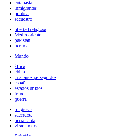
eutanasia
inmigrantes
política
secuestro
libertad religiosa
Medio oriente
pakistan
ucrania
Mundo
áfrica
china
cristianos perseguidos
españa
estados unidos
francia
guerra
religiosas
sacerdote
tierra santa
virgen maria