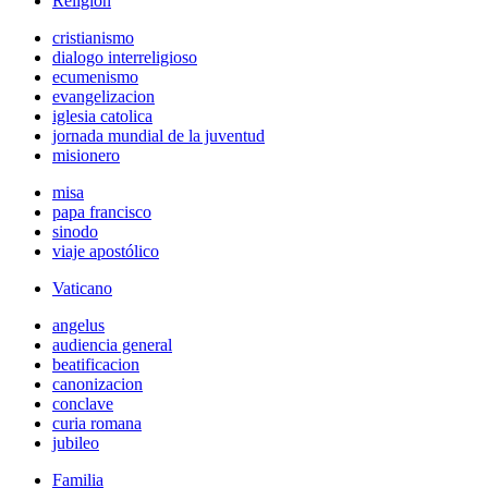
Religión
cristianismo
dialogo interreligioso
ecumenismo
evangelizacion
iglesia catolica
jornada mundial de la juventud
misionero
misa
papa francisco
sinodo
viaje apostólico
Vaticano
angelus
audiencia general
beatificacion
canonizacion
conclave
curia romana
jubileo
Familia