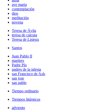
alma
ave maria
contemplación
dios
meditación
novena
Teresa de Ávila
teresa de calcuta
Teresa de Lisieux
Santos
Juan Pablo II
martires
Padre Pío
padres de la iglesia
san Francisco de Asís
san jose
san pablo
Tiempo ordinario
Tiempos litúrgicos
adviento