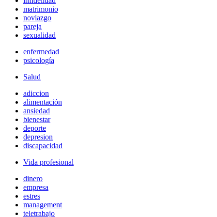
infidelidad
matrimonio
noviazgo
pareja
sexualidad
enfermedad
psicología
Salud
adiccion
alimentación
ansiedad
bienestar
deporte
depresion
discapacidad
Vida profesional
dinero
empresa
estres
management
teletrabajo