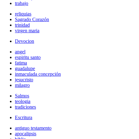
trabajo
reliquias
Sagrado Corazón
trinidad
virgen maria
Devocion
angel
espiritu santo
fatima
guadalupe
inmaculada concepción
jesucristo
milagro
Salmos
teologia
tradiciones
Escritura
antiguo testamento
apocalipsis