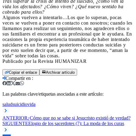
Tras superar la crisis de intento de suicidio, ¿cómo ven la
vida los afectados? ¿Cómo viven? ¿Qué nuevo sentido ha
cobrado para ellos?
Algunos vuelven a intentarlo…Los que lo superan, pocas
veces se vuelven a poner en contacto con nosotros; cuando les
llamamos para realizar un seguimiento, nos agradecen ellos o
sus familiares el encontrar a un profesional que le ayudara. En
ocasiones la propia experiencia traumática de haber intentado
suicidarse es un freno para posteriores conductas suicidas y
por esto suelen decir que, a partir de ese momento, “aman la
vida” sobre todas las cosas.
Publicado por la Revista HUMANIZAR
Copiar el enlace
Archivar artículo
Compartir en
:
Las palabras clave/etiquetas asociadas a este artículo:
salud
suicidio
vida
ANTERIOR
¿Cómo que no se sabe si Jesucristo existió de verdad?
SIGUIENTE
Elogio de los sacerdotes (7): La moda de los curas