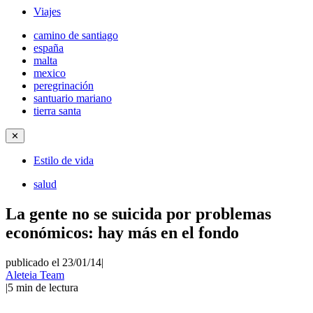
Viajes
camino de santiago
españa
malta
mexico
peregrinación
santuario mariano
tierra santa
✕
Estilo de vida
salud
La gente no se suicida por problemas
económicos: hay más en el fondo
publicado el 23/01/14
|
Aleteia Team
|
5
min de lectura