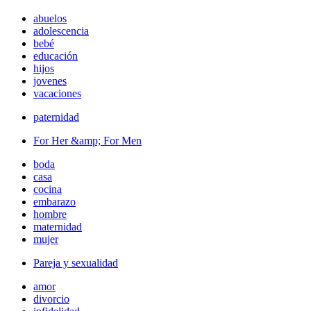
abuelos
adolescencia
bebé
educación
hijos
jovenes
vacaciones
paternidad
For Her &amp; For Men
boda
casa
cocina
embarazo
hombre
maternidad
mujer
Pareja y sexualidad
amor
divorcio