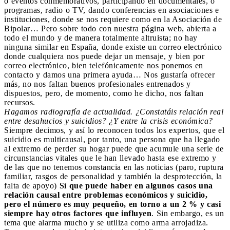
o eventos conmemorativos, participando en documentales, o
programas, radio o TV, dando conferencias en asociaciones e
instituciones, donde se nos requiere como en la Asociación de
Bipolar… Pero sobre todo con nuestra página web, abierta a
todo el mundo y de manera totalmente altruista; no hay
ninguna similar en España, donde existe un correo electrónico
donde cualquiera nos puede dejar un mensaje, y bien por
correo electrónico, bien telefónicamente nos ponemos en
contacto y damos una primera ayuda… Nos gustaría ofrecer
más, no nos faltan buenos profesionales entrenados y
dispuestos, pero, de momento, como he dicho, nos faltan
recursos.
Hagamos radiografía de actualidad. ¿Constatáis relación real
entre desahucios y suicidios? ¿Y entre la crisis económica?
Siempre decimos, y así lo reconocen todos los expertos, que el
suicidio es multicausal, por tanto, una persona que ha llegado
al extremo de perder su hogar puede que acumule una serie de
circunstancias vitales que le han llevado hasta ese extremo y
de las que no tenemos constancia en las noticias (paro, ruptura
familiar, rasgos de personalidad y también la desprotección, la
falta de apoyo)
Sí que puede haber en algunos casos una
relación causal entre problemas económicos y suicidio,
pero el número es muy pequeño, en torno a un 2 % y casi
siempre hay otros factores que influyen
. Sin embargo, es un
tema que alarma mucho y se utiliza como arma arrojadiza.