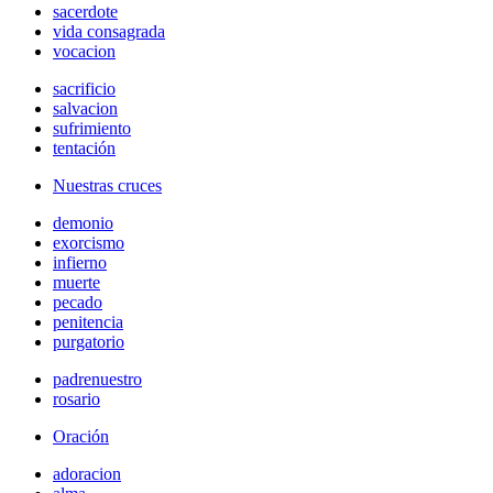
sacerdote
vida consagrada
vocacion
sacrificio
salvacion
sufrimiento
tentación
Nuestras cruces
demonio
exorcismo
infierno
muerte
pecado
penitencia
purgatorio
padrenuestro
rosario
Oración
adoracion