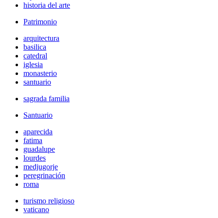
historia del arte
Patrimonio
arquitectura
basilica
catedral
iglesia
monasterio
santuario
sagrada familia
Santuario
aparecida
fatima
guadalupe
lourdes
medjugorje
peregrinación
roma
turismo religioso
vaticano