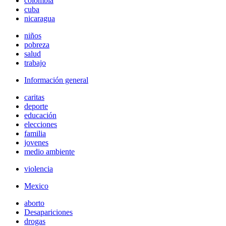
colombia
cuba
nicaragua
niños
pobreza
salud
trabajo
Información general
caritas
deporte
educación
elecciones
familia
jovenes
medio ambiente
violencia
Mexico
aborto
Desapariciones
drogas