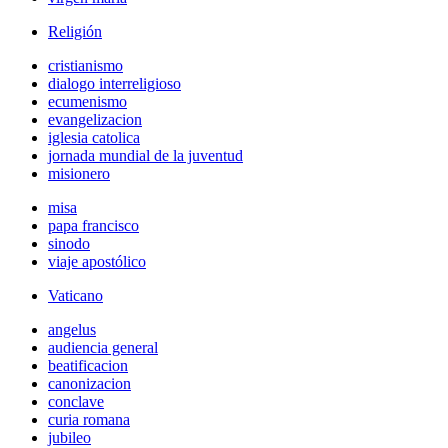
Religión
cristianismo
dialogo interreligioso
ecumenismo
evangelizacion
iglesia catolica
jornada mundial de la juventud
misionero
misa
papa francisco
sinodo
viaje apostólico
Vaticano
angelus
audiencia general
beatificacion
canonizacion
conclave
curia romana
jubileo