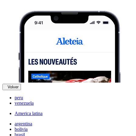
Volver
peru
venezuela
America latina
argentina
bolivia
brasil