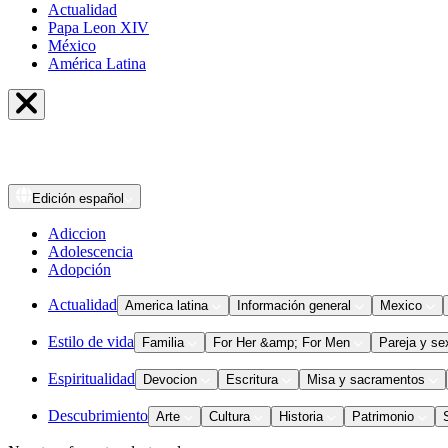
Actualidad
Papa Leon XIV
México
América Latina
Edición
español
Adiccion
Adolescencia
Adopción
Actualidad
America latina
Información general
Mexico
Estilo de vida
Familia
For Her &amp; For Men
Pareja y se
Espiritualidad
Devocion
Escritura
Misa y sacramentos
Descubrimiento
Arte
Cultura
Historia
Patrimonio