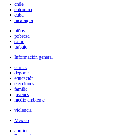
chile
colombia
cuba
nicaragua
niños
pobreza
salud
trabajo
Información general
caritas
deporte
educación
elecciones
familia
jovenes
medio ambiente
violencia
Mexico
aborto