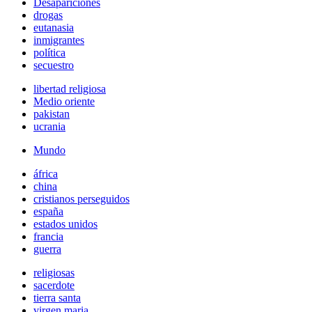
Desapariciones
drogas
eutanasia
inmigrantes
política
secuestro
libertad religiosa
Medio oriente
pakistan
ucrania
Mundo
áfrica
china
cristianos perseguidos
españa
estados unidos
francia
guerra
religiosas
sacerdote
tierra santa
virgen maria