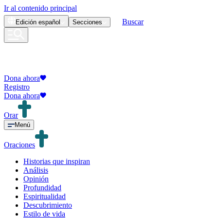
Ir al contenido principal
Buscar
Edición
español
Secciones
Dona ahora
Registro
Dona ahora
Orar
Menú
Oraciones
Historias que inspiran
Análisis
Opinión
Profundidad
Espiritualidad
Descubrimiento
Estilo de vida