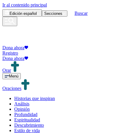
Ir al contenido principal
Buscar
Edición
español
Secciones
Dona ahora
Registro
Dona ahora
Orar
Menú
Oraciones
Historias que inspiran
Análisis
Opinión
Profundidad
Espiritualidad
Descubrimiento
Estilo de vida