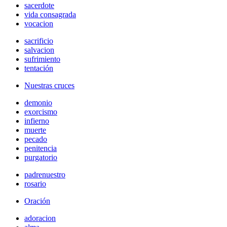
sacerdote
vida consagrada
vocacion
sacrificio
salvacion
sufrimiento
tentación
Nuestras cruces
demonio
exorcismo
infierno
muerte
pecado
penitencia
purgatorio
padrenuestro
rosario
Oración
adoracion