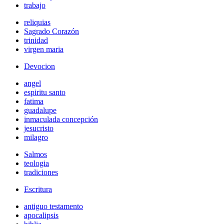
trabajo
reliquias
Sagrado Corazón
trinidad
virgen maria
Devocion
angel
espiritu santo
fatima
guadalupe
inmaculada concepción
jesucristo
milagro
Salmos
teologia
tradiciones
Escritura
antiguo testamento
apocalipsis