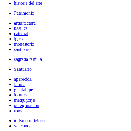
historia del arte
Patrimonio
arquitectura
basilica
catedral
iglesia
monasterio
santuario
sagrada familia
Santuario
aparecida
fatima
guadalupe
lourdes
medjugorje
peregrinación
roma
turismo religioso
vaticano