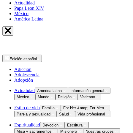
Actualidad
Papa Leon XIV
México
América Latina
Edición
español
Adiccion
Adolescencia
Adopción
Actualidad
America latina
Información general
Mexico
Mundo
Religión
Vaticano
Estilo de vida
Familia
For Her &amp; For Men
Pareja y sexualidad
Salud
Vida profesional
Espiritualidad
Devocion
Escritura
Misa y sacramentos
Misionero
Nuestras cruces