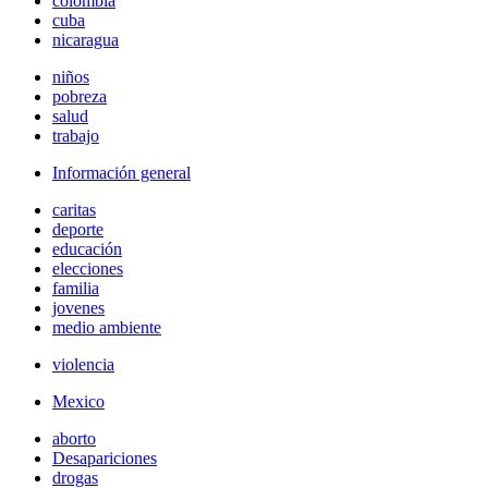
colombia
cuba
nicaragua
niños
pobreza
salud
trabajo
Información general
caritas
deporte
educación
elecciones
familia
jovenes
medio ambiente
violencia
Mexico
aborto
Desapariciones
drogas