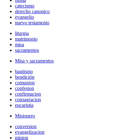
biblia
catecismo
derecho canonico
evangelio
nuevo testamento
liturgia
matrimonio
misa
sacramentos
Misa y sacramentos
bautismo
bendición
comunion
confesion
confirmacion
consagracion
eucaristia
Misionero
conversion
evangelizacion
mision