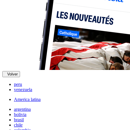
Volver
peru
venezuela
America latina
argentina
bolivia
brasil
chile