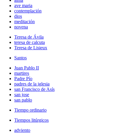
alma
ave maria
contemplación
dios
meditación
novena
Teresa de Ávila
teresa de calcuta
Teresa de Lisieux
Santos
Juan Pablo II
martires
Padre Pío
padres de la iglesia
san Francisco de Asís
san jose
san pablo
Tiempo ordinario
Tiempos litúrgicos
adviento