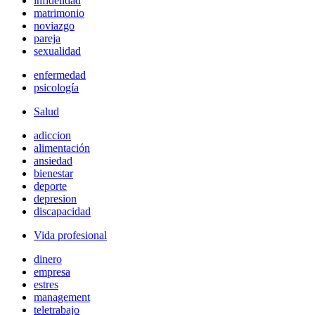
infidelidad
matrimonio
noviazgo
pareja
sexualidad
enfermedad
psicología
Salud
adiccion
alimentación
ansiedad
bienestar
deporte
depresion
discapacidad
Vida profesional
dinero
empresa
estres
management
teletrabajo