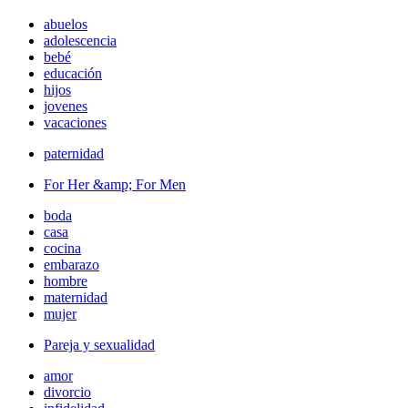
abuelos
adolescencia
bebé
educación
hijos
jovenes
vacaciones
paternidad
For Her &amp; For Men
boda
casa
cocina
embarazo
hombre
maternidad
mujer
Pareja y sexualidad
amor
divorcio