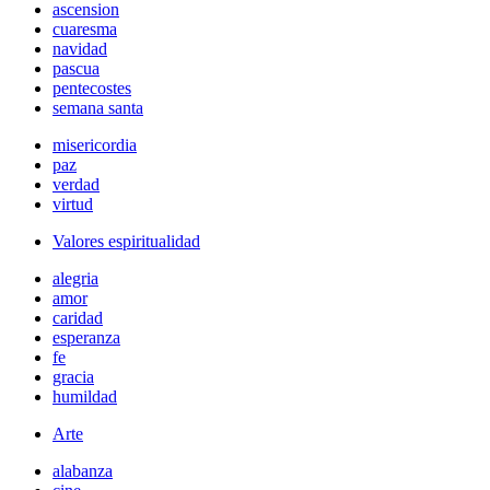
ascension
cuaresma
navidad
pascua
pentecostes
semana santa
misericordia
paz
verdad
virtud
Valores espiritualidad
alegria
amor
caridad
esperanza
fe
gracia
humildad
Arte
alabanza