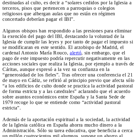
destinadas al culto, es decir a “solares cedidos por la Iglesia a
terceros, pisos que pertenecen a parroquias o colegios
religiosos que albergan aulas que no están en régimen
concertado deberían pagar el IBI”.
Algunos obispos han respondido a las presiones para eliminar
la exención del pago del IBI, destacando la voluntad de la
Iglesia de cumplir las leyes y por tanto de pagar el impuesto si
se modificaran en este sentido. El arzobispo de Madrid, el
cardenal Antonio María Rouco,
alertó
, sin embargo, que el
pago de este impuesto podría repercutir negativamente en las
acciones sociales que realiza la Iglesia, por ejemplo a través de
Cáritas, aunque expresó a la vez su confianza en la
“generosidad de los fieles”. Tras ofrecer una conferencia el 21
de mayo en Cádiz, se refirió al principio previo que afecta sólo
“a los edificios de culto donde se practica la actividad pastoral
de forma estricta y a las catedrales” aclarando que el acuerdo
sobre asuntos económicos entre España y la Santa Sede de
1979 recoge lo que se entiende como “actividad pastoral
estricta”.
Además de la aportación espiritual a la sociedad, la actividad
de la Iglesia católica en España ahorra mucho dinero a la
Administración. Sólo su tarea educativa, que beneficia a cerca
un millón cuatrocientos mil alumnos, supone un ahorro al