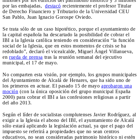
millones por los edificios del patrimonio histórico y 3 millones
por las embajadas,
destacó
recientemente el profesor Titular
de Derecho Financiero y Tributario de la Universidad CEU
San Pablo, Juan Ignacio Gorospe Oviedo.
Se trata sólo de un caso hipotético, porque el ayuntamiento de
la capital española ha descartado la posibilidad de cobrar el
IBI a la Iglesia católica teniendo en consideración “la función
social de la Iglesia, que en estos momentos de crisis se ha
redoblado”, declaró el vicealcalde, Miguel Ángel Villanueva,
en
rueda de prensa
tras la reunión semanal del ejecutivo
municipal, el 17 de mayo.
No comparten esta visión, por ejemplo, los grupos municipales
del Ayuntamiento de Alcalá de Henares, que ha sido uno de
los primeros en actuar. El pasado 15 de mayo
aprobaron una
moción
(con la única oposición del grupo municipal España
2000) para cobrar el IBI a las confesiones religiosas a partir
del año 2013.
Según el líder de socialistas complutenses Javier Rodríguez, al
exigir a la Iglesia el abono del IBI, el ayuntamiento de Alcalá
sólo estará aplicando la legislación actual, ya que el pago del
impuesto se referirá a propiedades que no sean centros
educativos, no sean consideradas patrimonio histórico ni estén