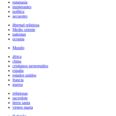
eutanasia
inmigrantes
política
secuestro
libertad religiosa
Medio oriente
pakistan
ucrania
Mundo
áfrica
china
cristianos perseguidos
españa
estados unidos
francia
guerra
religiosas
sacerdote
tierra santa
virgen maria