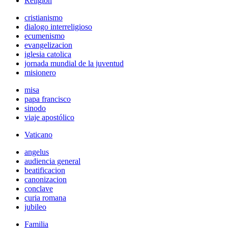
Religión
cristianismo
dialogo interreligioso
ecumenismo
evangelizacion
iglesia catolica
jornada mundial de la juventud
misionero
misa
papa francisco
sinodo
viaje apostólico
Vaticano
angelus
audiencia general
beatificacion
canonizacion
conclave
curia romana
jubileo
Familia