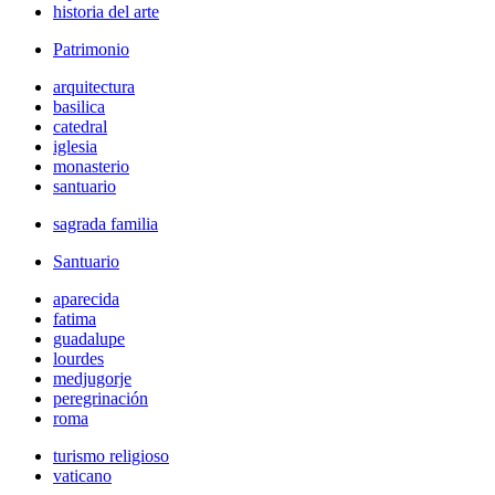
historia del arte
Patrimonio
arquitectura
basilica
catedral
iglesia
monasterio
santuario
sagrada familia
Santuario
aparecida
fatima
guadalupe
lourdes
medjugorje
peregrinación
roma
turismo religioso
vaticano