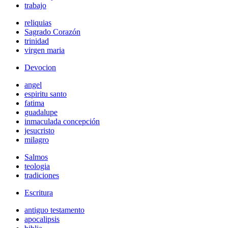
trabajo
reliquias
Sagrado Corazón
trinidad
virgen maria
Devocion
angel
espiritu santo
fatima
guadalupe
inmaculada concepción
jesucristo
milagro
Salmos
teologia
tradiciones
Escritura
antiguo testamento
apocalipsis