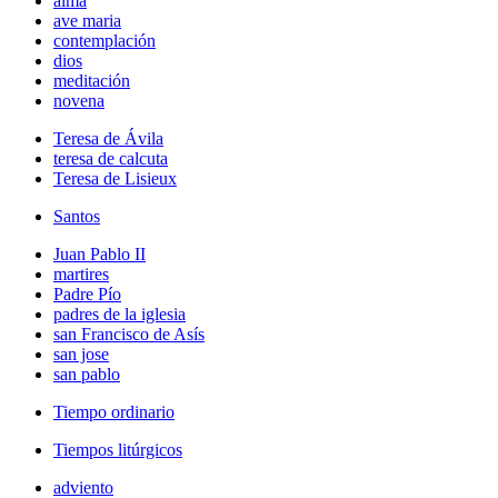
alma
ave maria
contemplación
dios
meditación
novena
Teresa de Ávila
teresa de calcuta
Teresa de Lisieux
Santos
Juan Pablo II
martires
Padre Pío
padres de la iglesia
san Francisco de Asís
san jose
san pablo
Tiempo ordinario
Tiempos litúrgicos
adviento