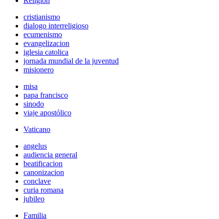
Religión
cristianismo
dialogo interreligioso
ecumenismo
evangelizacion
iglesia catolica
jornada mundial de la juventud
misionero
misa
papa francisco
sinodo
viaje apostólico
Vaticano
angelus
audiencia general
beatificacion
canonizacion
conclave
curia romana
jubileo
Familia