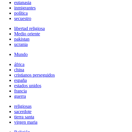
eutanasia
inmigrantes
política
secuestro
libertad religiosa
Medio oriente
pakistan
ucrania
Mundo
áfrica
china
cristianos perseguidos
españa
estados unidos
francia
guerra
religiosas
sacerdote
tierra santa
virgen maria