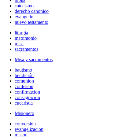
biblia
catecismo
derecho canonico
evangelio
nuevo testamento
liturgia
matrimonio
misa
sacramentos
Misa y sacramentos
bautismo
bendición
comunion
confesion
confirmacion
consagracion
eucaristia
Misionero
conversion
evangelizacion
mision