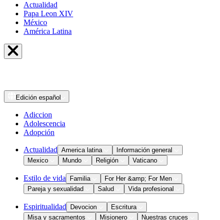
Actualidad
Papa Leon XIV
México
América Latina
Edición
español
Adiccion
Adolescencia
Adopción
Actualidad
America latina
Información general
Mexico
Mundo
Religión
Vaticano
Estilo de vida
Familia
For Her &amp; For Men
Pareja y sexualidad
Salud
Vida profesional
Espiritualidad
Devocion
Escritura
Misa y sacramentos
Misionero
Nuestras cruces