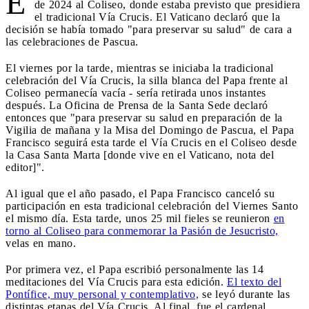
E
de 2024 al Coliseo, donde estaba previsto que presidiera
el tradicional Vía Crucis. El Vaticano declaró que la
decisión se había tomado "para preservar su salud" de cara a
las celebraciones de Pascua.
El viernes por la tarde, mientras se iniciaba la tradicional
celebración del Vía Crucis, la silla blanca del Papa frente al
Coliseo permanecía vacía - sería retirada unos instantes
después. La Oficina de Prensa de la Santa Sede declaró
entonces que "para preservar su salud en preparación de la
Vigilia de mañana y la Misa del Domingo de Pascua, el Papa
Francisco seguirá esta tarde el Vía Crucis en el Coliseo desde
la Casa Santa Marta [donde vive en el Vaticano, nota del
editor]".
Al igual que el año pasado, el Papa Francisco canceló su
participación en esta tradicional celebración del Viernes Santo
el mismo día. Esta tarde, unos 25 mil fieles se reunieron
en
torno al Coliseo para conmemorar la Pasión de Jesucristo,
velas en mano.
Por primera vez, el Papa escribió personalmente las 14
meditaciones del Vía Crucis para esta edición.
El texto del
Pontífice, muy personal y contemplativo,
se leyó durante las
distintas etapas del Vía Crucis. Al final, fue el cardenal