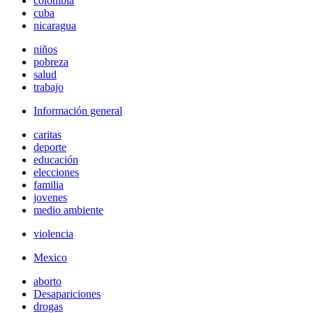
colombia
cuba
nicaragua
niños
pobreza
salud
trabajo
Información general
caritas
deporte
educación
elecciones
familia
jovenes
medio ambiente
violencia
Mexico
aborto
Desapariciones
drogas