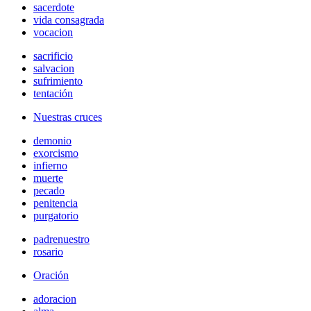
sacerdote
vida consagrada
vocacion
sacrificio
salvacion
sufrimiento
tentación
Nuestras cruces
demonio
exorcismo
infierno
muerte
pecado
penitencia
purgatorio
padrenuestro
rosario
Oración
adoracion