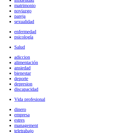
infidelidad
matrimonio
noviazgo
pareja
sexualidad
enfermedad
psicología
Salud
adiccion
alimentación
ansiedad
bienestar
deporte
depresion
discapacidad
Vida profesional
dinero
empresa
estres
management
teletrabajo