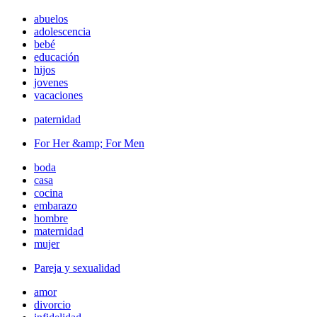
abuelos
adolescencia
bebé
educación
hijos
jovenes
vacaciones
paternidad
For Her &amp; For Men
boda
casa
cocina
embarazo
hombre
maternidad
mujer
Pareja y sexualidad
amor
divorcio