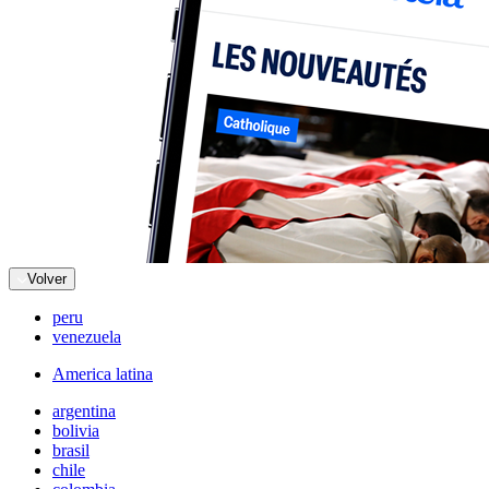
Volver
peru
venezuela
America latina
argentina
bolivia
brasil
chile