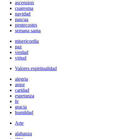
ascension
cuaresma
navidad
pascua
pentecostes
semana santa
misericordia
paz
verdad
virtud
Valores espiritualidad
alegria
amor
caridad
esperanza
fe
gracia
humildad
Arte
alabanza