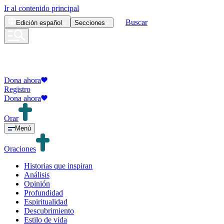
Ir al contenido principal
Buscar
Edición
español
Secciones
Dona ahora
Registro
Dona ahora
Orar
Menú
Oraciones
Historias que inspiran
Análisis
Opinión
Profundidad
Espiritualidad
Descubrimiento
Estilo de vida