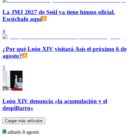
La JMJ 2027 de Seúl ya tiene himno oficial.
Escúchalo aquí
4
¿Por qué León XIV visitará Asís el próximo 6 de
agosto?
5
León XIV denuncia «la acumulación y el
despilfarro»
Cargar más artículos
sábado 8 agosto