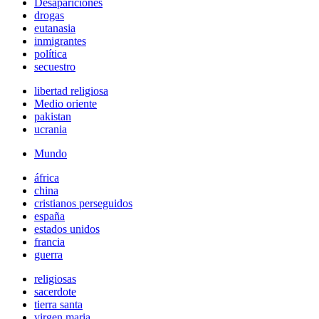
Desapariciones
drogas
eutanasia
inmigrantes
política
secuestro
libertad religiosa
Medio oriente
pakistan
ucrania
Mundo
áfrica
china
cristianos perseguidos
españa
estados unidos
francia
guerra
religiosas
sacerdote
tierra santa
virgen maria