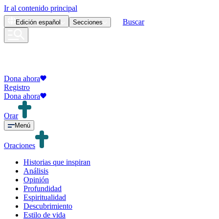
Ir al contenido principal
Buscar
Edición
español
Secciones
Dona ahora
Registro
Dona ahora
Orar
Menú
Oraciones
Historias que inspiran
Análisis
Opinión
Profundidad
Espiritualidad
Descubrimiento
Estilo de vida