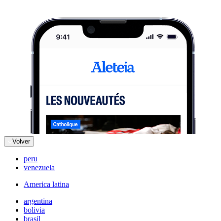
Volver
peru
venezuela
America latina
argentina
bolivia
brasil