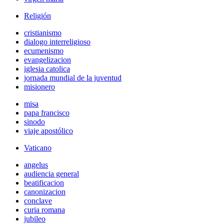
Religión
cristianismo
dialogo interreligioso
ecumenismo
evangelizacion
iglesia catolica
jornada mundial de la juventud
misionero
misa
papa francisco
sinodo
viaje apostólico
Vaticano
angelus
audiencia general
beatificacion
canonizacion
conclave
curia romana
jubileo