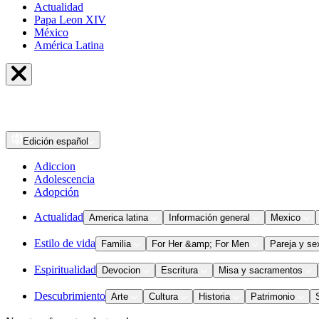
Actualidad
Papa Leon XIV
México
América Latina
Edición
español
Adiccion
Adolescencia
Adopción
Actualidad
America latina
Información general
Mexico
Estilo de vida
Familia
For Her &amp; For Men
Pareja y se
Espiritualidad
Devocion
Escritura
Misa y sacramentos
Descubrimiento
Arte
Cultura
Historia
Patrimonio