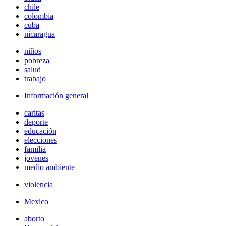
chile
colombia
cuba
nicaragua
niños
pobreza
salud
trabajo
Información general
caritas
deporte
educación
elecciones
familia
jovenes
medio ambiente
violencia
Mexico
aborto