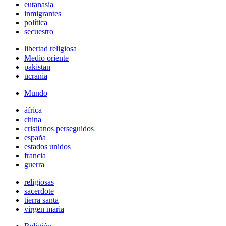
eutanasia
inmigrantes
política
secuestro
libertad religiosa
Medio oriente
pakistan
ucrania
Mundo
áfrica
china
cristianos perseguidos
españa
estados unidos
francia
guerra
religiosas
sacerdote
tierra santa
virgen maria