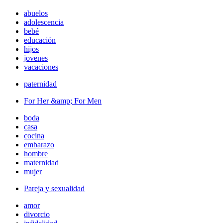
abuelos
adolescencia
bebé
educación
hijos
jovenes
vacaciones
paternidad
For Her &amp; For Men
boda
casa
cocina
embarazo
hombre
maternidad
mujer
Pareja y sexualidad
amor
divorcio