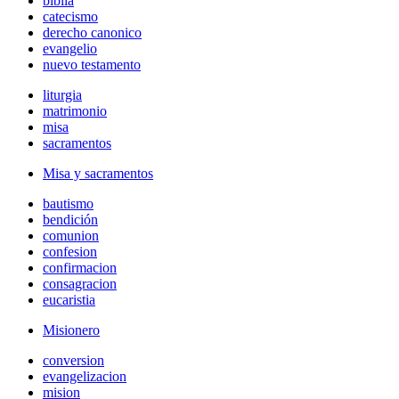
biblia
catecismo
derecho canonico
evangelio
nuevo testamento
liturgia
matrimonio
misa
sacramentos
Misa y sacramentos
bautismo
bendición
comunion
confesion
confirmacion
consagracion
eucaristia
Misionero
conversion
evangelizacion
mision