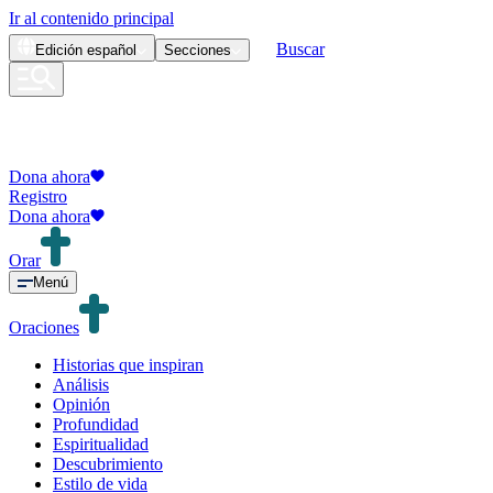
Ir al contenido principal
Buscar
Edición
español
Secciones
Dona ahora
Registro
Dona ahora
Orar
Menú
Oraciones
Historias que inspiran
Análisis
Opinión
Profundidad
Espiritualidad
Descubrimiento
Estilo de vida