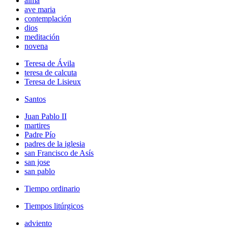
alma
ave maria
contemplación
dios
meditación
novena
Teresa de Ávila
teresa de calcuta
Teresa de Lisieux
Santos
Juan Pablo II
martires
Padre Pío
padres de la iglesia
san Francisco de Asís
san jose
san pablo
Tiempo ordinario
Tiempos litúrgicos
adviento