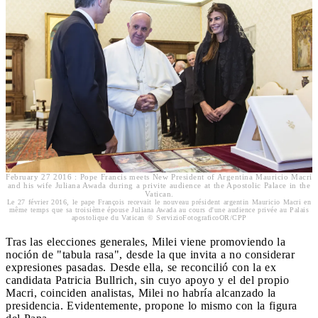
February 27 2016 : Pope Francis meets New President of Argentina Mauricio Macri
and his wife Juliana Awada during a privite audience at the Apostolic Palace in the
Vatican.
Le 27 février 2016, le pape François recevait le nouveau président argentin Mauricio Macri en
même temps que sa troisième épouse Juliana Awada au cours d'une audience privée au Palais
apostolique du Vatican © ServizioFotograficoOR/CPP
Tras las elecciones generales, Milei viene promoviendo la
noción de "tabula rasa", desde la que invita a no considerar
expresiones pasadas. Desde ella, se reconcilió con la ex
candidata Patricia Bullrich, sin cuyo apoyo y el del propio
Macri, coinciden analistas, Milei no habría alcanzado la
presidencia. Evidentemente, propone lo mismo con la figura