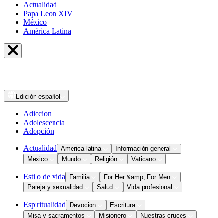
Actualidad
Papa Leon XIV
México
América Latina
Edición
español
Adiccion
Adolescencia
Adopción
Actualidad
America latina
Información general
Mexico
Mundo
Religión
Vaticano
Estilo de vida
Familia
For Her &amp; For Men
Pareja y sexualidad
Salud
Vida profesional
Espiritualidad
Devocion
Escritura
Misa y sacramentos
Misionero
Nuestras cruces