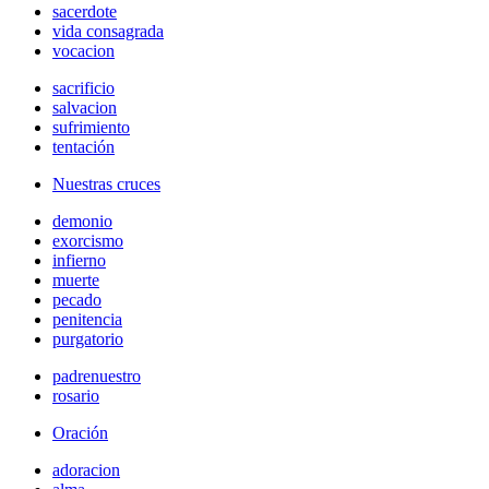
sacerdote
vida consagrada
vocacion
sacrificio
salvacion
sufrimiento
tentación
Nuestras cruces
demonio
exorcismo
infierno
muerte
pecado
penitencia
purgatorio
padrenuestro
rosario
Oración
adoracion