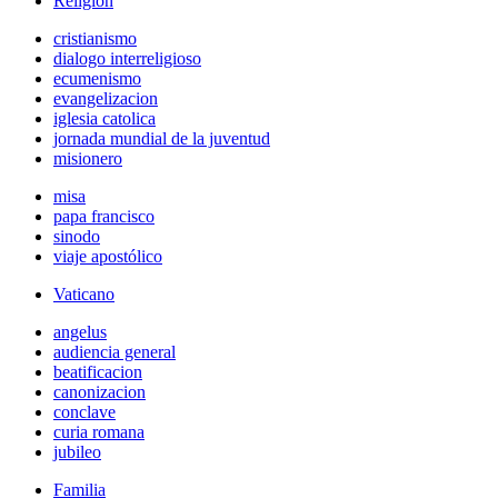
Religión
cristianismo
dialogo interreligioso
ecumenismo
evangelizacion
iglesia catolica
jornada mundial de la juventud
misionero
misa
papa francisco
sinodo
viaje apostólico
Vaticano
angelus
audiencia general
beatificacion
canonizacion
conclave
curia romana
jubileo
Familia