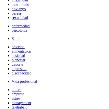
infidelidad
matrimonio
noviazgo
pareja
sexualidad
enfermedad
psicología
Salud
adiccion
alimentación
ansiedad
bienestar
deporte
depresion
discapacidad
Vida profesional
dinero
empresa
estres
management
teletrabajo