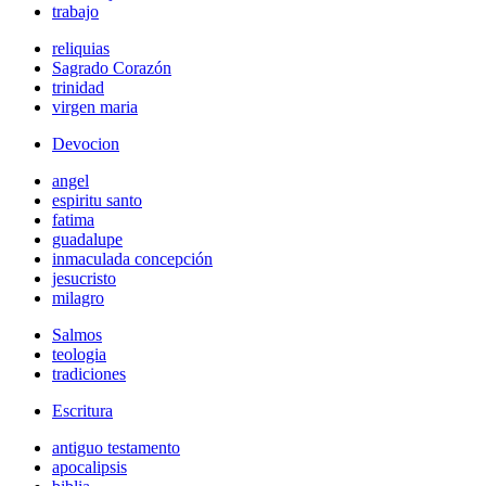
trabajo
reliquias
Sagrado Corazón
trinidad
virgen maria
Devocion
angel
espiritu santo
fatima
guadalupe
inmaculada concepción
jesucristo
milagro
Salmos
teologia
tradiciones
Escritura
antiguo testamento
apocalipsis