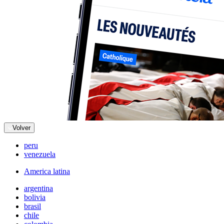
Volver
peru
venezuela
America latina
argentina
bolivia
brasil
chile