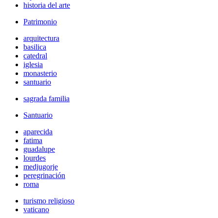
historia del arte
Patrimonio
arquitectura
basilica
catedral
iglesia
monasterio
santuario
sagrada familia
Santuario
aparecida
fatima
guadalupe
lourdes
medjugorje
peregrinación
roma
turismo religioso
vaticano