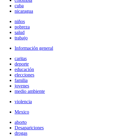
colombia
cuba
nicaragua
niños
pobreza
salud
trabajo
Información general
caritas
deporte
educación
elecciones
familia
jovenes
medio ambiente
violencia
Mexico
aborto
Desapariciones
drogas