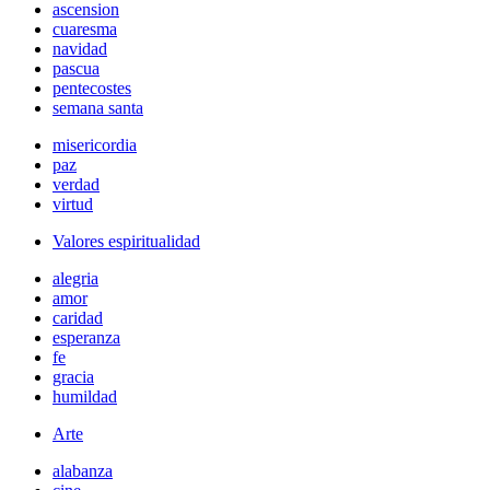
ascension
cuaresma
navidad
pascua
pentecostes
semana santa
misericordia
paz
verdad
virtud
Valores espiritualidad
alegria
amor
caridad
esperanza
fe
gracia
humildad
Arte
alabanza