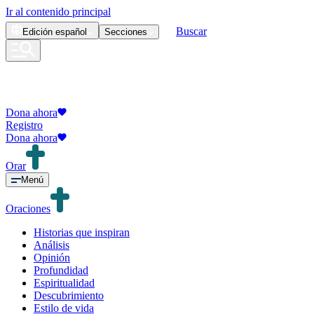
Ir al contenido principal
Buscar
Edición
español
Secciones
Dona ahora
Registro
Dona ahora
Orar
Menú
Oraciones
Historias que inspiran
Análisis
Opinión
Profundidad
Espiritualidad
Descubrimiento
Estilo de vida