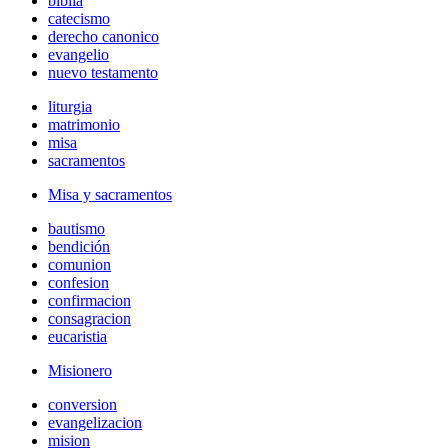
biblia
catecismo
derecho canonico
evangelio
nuevo testamento
liturgia
matrimonio
misa
sacramentos
Misa y sacramentos
bautismo
bendición
comunion
confesion
confirmacion
consagracion
eucaristia
Misionero
conversion
evangelizacion
mision