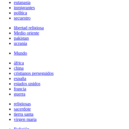
eutanasia
inmigrantes
política
secuestro
libertad religiosa
Medio oriente
pakistan
ucrania
Mundo
áfrica
china
cristianos perseguidos
españa
estados unidos
francia
guerra
religiosas
sacerdote
tierra santa
virgen maria