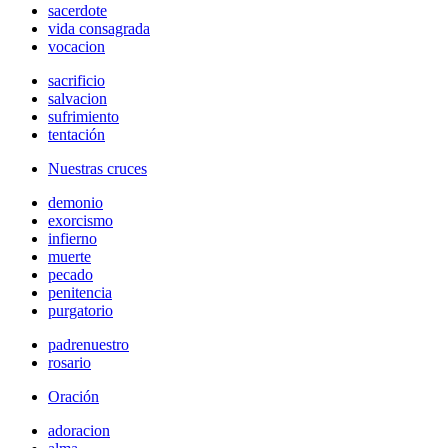
sacerdote
vida consagrada
vocacion
sacrificio
salvacion
sufrimiento
tentación
Nuestras cruces
demonio
exorcismo
infierno
muerte
pecado
penitencia
purgatorio
padrenuestro
rosario
Oración
adoracion