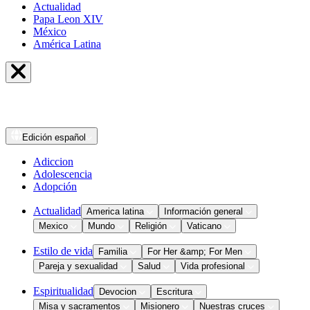
Actualidad
Papa Leon XIV
México
América Latina
Edición
español
Adiccion
Adolescencia
Adopción
Actualidad
America latina
Información general
Mexico
Mundo
Religión
Vaticano
Estilo de vida
Familia
For Her &amp; For Men
Pareja y sexualidad
Salud
Vida profesional
Espiritualidad
Devocion
Escritura
Misa y sacramentos
Misionero
Nuestras cruces