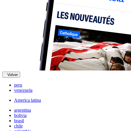
Volver
peru
venezuela
America latina
argentina
bolivia
brasil
chile