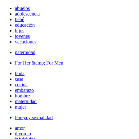
abuelos
adolescencia
bebé
educación
hijos
jovenes
vacaciones
paternidad
For Her &amp; For Men
boda
casa
cocina
embarazo
hombre
maternidad
mujer
Pareja y sexualidad
amor
divorcio