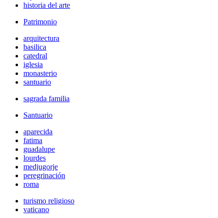
historia del arte
Patrimonio
arquitectura
basilica
catedral
iglesia
monasterio
santuario
sagrada familia
Santuario
aparecida
fatima
guadalupe
lourdes
medjugorje
peregrinación
roma
turismo religioso
vaticano