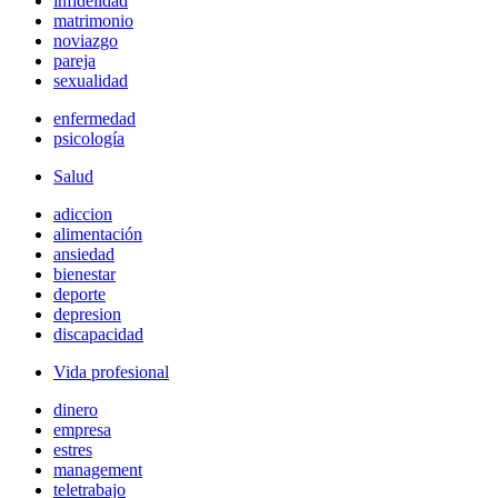
infidelidad
matrimonio
noviazgo
pareja
sexualidad
enfermedad
psicología
Salud
adiccion
alimentación
ansiedad
bienestar
deporte
depresion
discapacidad
Vida profesional
dinero
empresa
estres
management
teletrabajo