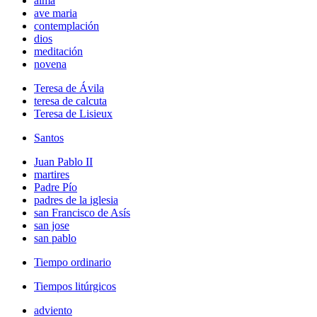
alma
ave maria
contemplación
dios
meditación
novena
Teresa de Ávila
teresa de calcuta
Teresa de Lisieux
Santos
Juan Pablo II
martires
Padre Pío
padres de la iglesia
san Francisco de Asís
san jose
san pablo
Tiempo ordinario
Tiempos litúrgicos
adviento