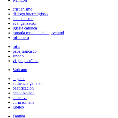
Religión
cristianismo
dialogo interreligioso
ecumenismo
evangelizacion
iglesia catolica
jornada mundial de la juventud
misionero
misa
papa francisco
sinodo
viaje apostólico
Vaticano
angelus
audiencia general
beatificacion
canonizacion
conclave
curia romana
jubileo
Familia