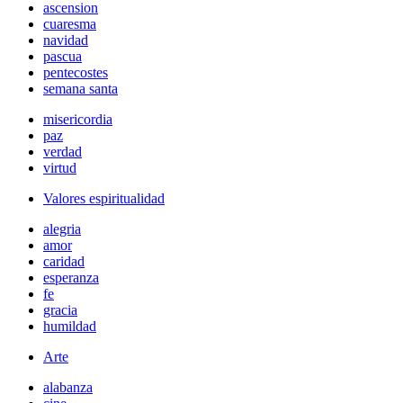
ascension
cuaresma
navidad
pascua
pentecostes
semana santa
misericordia
paz
verdad
virtud
Valores espiritualidad
alegria
amor
caridad
esperanza
fe
gracia
humildad
Arte
alabanza