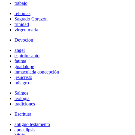
trabajo
reliquias
Sagrado Corazón
trinidad
virgen maria
Devocion
angel
espiritu santo
fatima
guadalupe
inmaculada concepción
jesucristo
milagro
Salmos
teologia
tradiciones
Escritura
antiguo testamento
apocalipsis