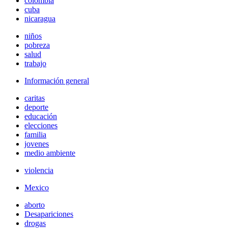
colombia
cuba
nicaragua
niños
pobreza
salud
trabajo
Información general
caritas
deporte
educación
elecciones
familia
jovenes
medio ambiente
violencia
Mexico
aborto
Desapariciones
drogas