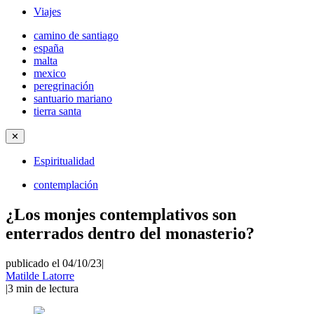
Viajes
camino de santiago
españa
malta
mexico
peregrinación
santuario mariano
tierra santa
✕
Espiritualidad
contemplación
¿Los monjes contemplativos son
enterrados dentro del monasterio?
publicado el 04/10/23
|
Matilde Latorre
|
3
min de lectura