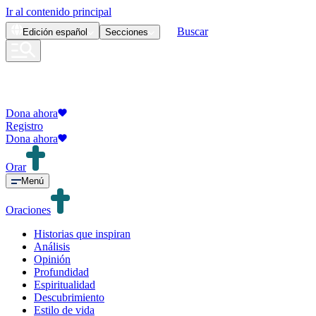
Ir al contenido principal
Buscar
Edición
español
Secciones
Dona ahora
Registro
Dona ahora
Orar
Menú
Oraciones
Historias que inspiran
Análisis
Opinión
Profundidad
Espiritualidad
Descubrimiento
Estilo de vida