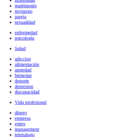
infidelidad
matrimonio
noviazgo
pareja
sexualidad
enfermedad
psicología
Salud
adiccion
alimentación
ansiedad
bienestar
deporte
depresion
discapacidad
Vida profesional
dinero
empresa
estres
management
teletrabajo