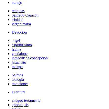
trabajo
reliquias
Sagrado Corazón
trinidad
virgen maria
Devocion
angel
espiritu santo
fatima
guadalupe
inmaculada concepción
jesucristo
milagro
Salmos
teologia
tradiciones
Escritura
antiguo testamento
apocalipsis