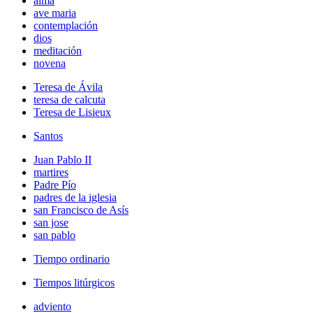
alma
ave maria
contemplación
dios
meditación
novena
Teresa de Ávila
teresa de calcuta
Teresa de Lisieux
Santos
Juan Pablo II
martires
Padre Pío
padres de la iglesia
san Francisco de Asís
san jose
san pablo
Tiempo ordinario
Tiempos litúrgicos
adviento