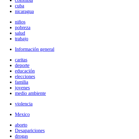
colombia
cuba
nicaragua
niños
pobreza
salud
trabajo
Información general
caritas
deporte
educación
elecciones
familia
jovenes
medio ambiente
violencia
Mexico
aborto
Desapariciones
drogas