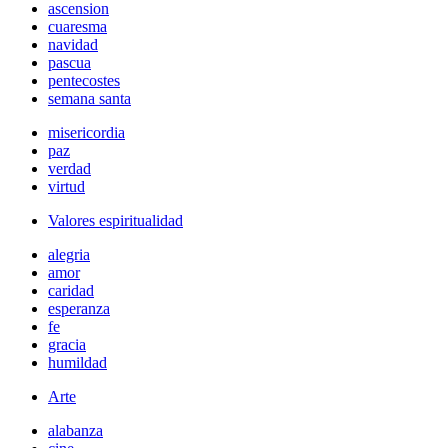
ascension
cuaresma
navidad
pascua
pentecostes
semana santa
misericordia
paz
verdad
virtud
Valores espiritualidad
alegria
amor
caridad
esperanza
fe
gracia
humildad
Arte
alabanza