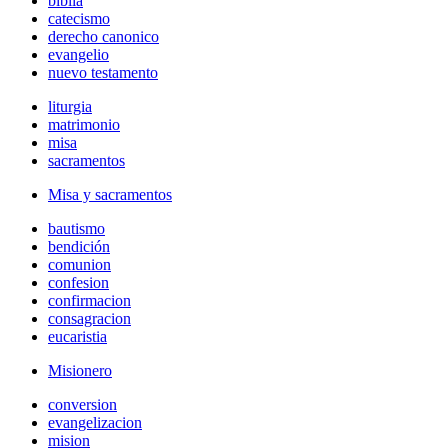
biblia
catecismo
derecho canonico
evangelio
nuevo testamento
liturgia
matrimonio
misa
sacramentos
Misa y sacramentos
bautismo
bendición
comunion
confesion
confirmacion
consagracion
eucaristia
Misionero
conversion
evangelizacion
mision