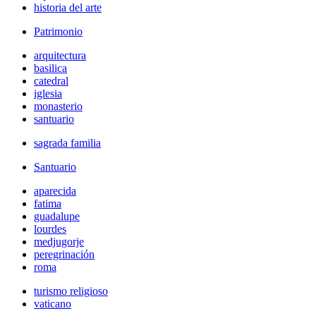
historia del arte
Patrimonio
arquitectura
basilica
catedral
iglesia
monasterio
santuario
sagrada familia
Santuario
aparecida
fatima
guadalupe
lourdes
medjugorje
peregrinación
roma
turismo religioso
vaticano