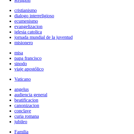
Religión
cristianismo
dialogo interreligioso
ecumenismo
evangelizacion
iglesia catolica
jornada mundial de la juventud
misionero
misa
papa francisco
sinodo
viaje apostólico
Vaticano
angelus
audiencia general
beatificacion
canonizacion
conclave
curia romana
jubileo
Familia