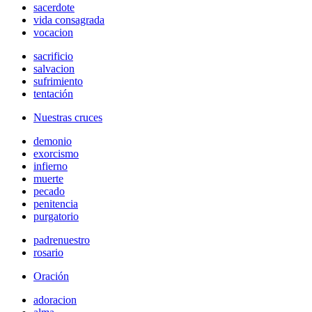
sacerdote
vida consagrada
vocacion
sacrificio
salvacion
sufrimiento
tentación
Nuestras cruces
demonio
exorcismo
infierno
muerte
pecado
penitencia
purgatorio
padrenuestro
rosario
Oración
adoracion