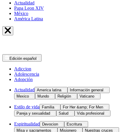
Actualidad
Papa Leon XIV
México
América Latina
Edición
español
Adiccion
Adolescencia
Adopción
Actualidad
America latina
Información general
Mexico
Mundo
Religión
Vaticano
Estilo de vida
Familia
For Her &amp; For Men
Pareja y sexualidad
Salud
Vida profesional
Espiritualidad
Devocion
Escritura
Misa y sacramentos
Misionero
Nuestras cruces