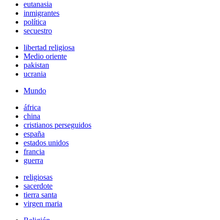
eutanasia
inmigrantes
política
secuestro
libertad religiosa
Medio oriente
pakistan
ucrania
Mundo
áfrica
china
cristianos perseguidos
españa
estados unidos
francia
guerra
religiosas
sacerdote
tierra santa
virgen maria