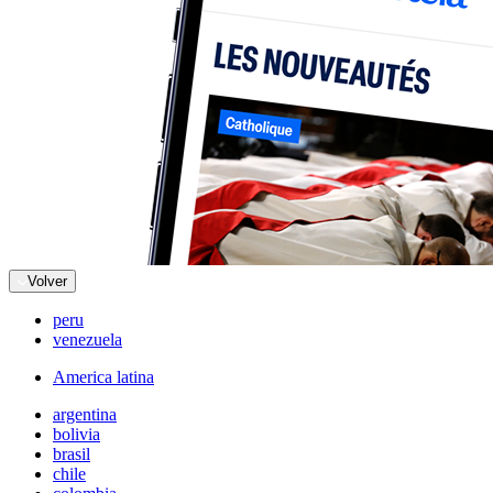
Volver
peru
venezuela
America latina
argentina
bolivia
brasil
chile