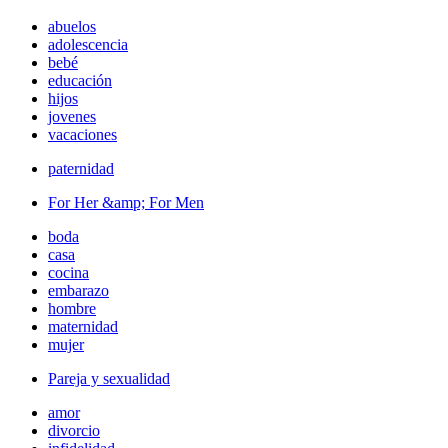
abuelos
adolescencia
bebé
educación
hijos
jovenes
vacaciones
paternidad
For Her &amp; For Men
boda
casa
cocina
embarazo
hombre
maternidad
mujer
Pareja y sexualidad
amor
divorcio