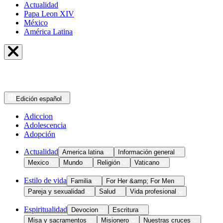
Actualidad
Papa Leon XIV
México
América Latina
Edición
español
Adiccion
Adolescencia
Adopción
Actualidad
America latina
Información general
Mexico
Mundo
Religión
Vaticano
Estilo de vida
Familia
For Her &amp; For Men
Pareja y sexualidad
Salud
Vida profesional
Espiritualidad
Devocion
Escritura
Misa y sacramentos
Misionero
Nuestras cruces