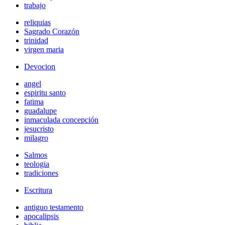
trabajo
reliquias
Sagrado Corazón
trinidad
virgen maria
Devocion
angel
espiritu santo
fatima
guadalupe
inmaculada concepción
jesucristo
milagro
Salmos
teologia
tradiciones
Escritura
antiguo testamento
apocalipsis