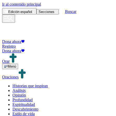
Ir al contenido principal
Buscar
Edición
español
Secciones
Dona ahora
Registro
Dona ahora
Orar
Menú
Oraciones
Historias que inspiran
Análisis
Opinión
Profundidad
Espiritualidad
Descubrimiento
Estilo de vida