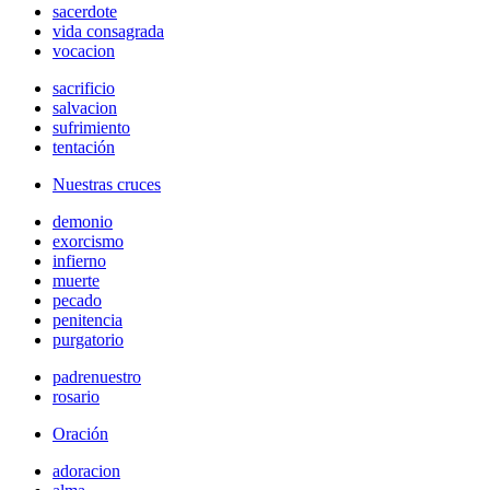
sacerdote
vida consagrada
vocacion
sacrificio
salvacion
sufrimiento
tentación
Nuestras cruces
demonio
exorcismo
infierno
muerte
pecado
penitencia
purgatorio
padrenuestro
rosario
Oración
adoracion