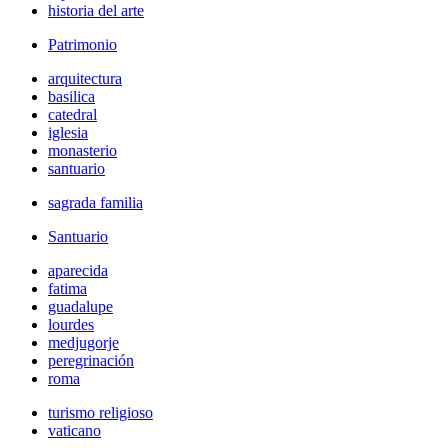
historia del arte
Patrimonio
arquitectura
basilica
catedral
iglesia
monasterio
santuario
sagrada familia
Santuario
aparecida
fatima
guadalupe
lourdes
medjugorje
peregrinación
roma
turismo religioso
vaticano