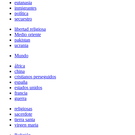
eutanasia
inmigrantes
política
secuestro
libertad religiosa
Medio oriente
pakistan
ucrania
Mundo
áfrica
china
cristianos perseguidos
españa
estados unidos
francia
guerra
religiosas
sacerdote
tierra santa
virgen maria