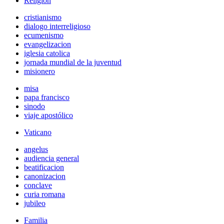
Religión
cristianismo
dialogo interreligioso
ecumenismo
evangelizacion
iglesia catolica
jornada mundial de la juventud
misionero
misa
papa francisco
sinodo
viaje apostólico
Vaticano
angelus
audiencia general
beatificacion
canonizacion
conclave
curia romana
jubileo
Familia