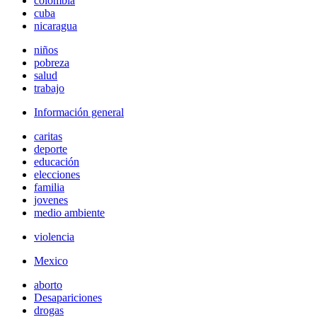
colombia
cuba
nicaragua
niños
pobreza
salud
trabajo
Información general
caritas
deporte
educación
elecciones
familia
jovenes
medio ambiente
violencia
Mexico
aborto
Desapariciones
drogas