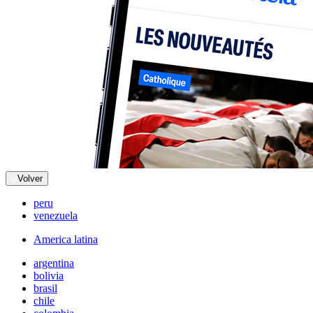
Volver
peru
venezuela
America latina
argentina
bolivia
brasil
chile