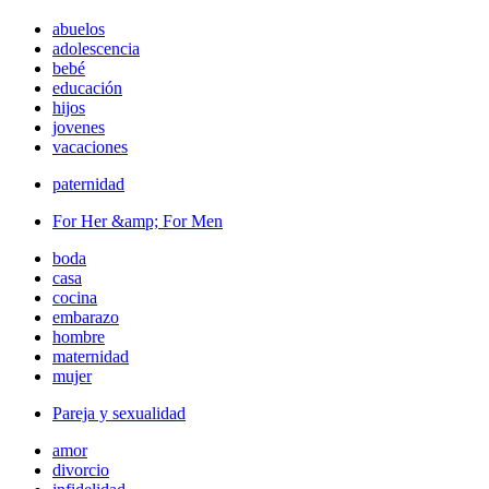
abuelos
adolescencia
bebé
educación
hijos
jovenes
vacaciones
paternidad
For Her &amp; For Men
boda
casa
cocina
embarazo
hombre
maternidad
mujer
Pareja y sexualidad
amor
divorcio