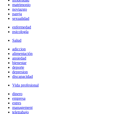
infidelidad
matrimonio
noviazgo
pareja
sexualidad
enfermedad
psicología
Salud
adiccion
alimentación
ansiedad
bienestar
deporte
depresion
discapacidad
Vida profesional
dinero
empresa
estres
management
teletrabajo