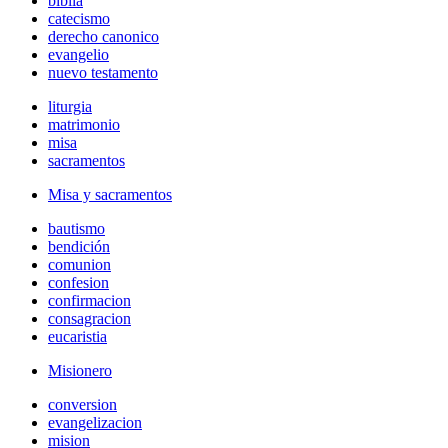
biblia
catecismo
derecho canonico
evangelio
nuevo testamento
liturgia
matrimonio
misa
sacramentos
Misa y sacramentos
bautismo
bendición
comunion
confesion
confirmacion
consagracion
eucaristia
Misionero
conversion
evangelizacion
mision