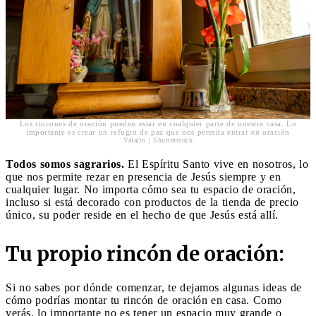
Los rincones de oración pueden estar en cualquier parte de nuestra casa. Lo
importante es crear un refugio de paz que nos permita entrar en oración
Valalto | Shutterstock
Todos somos sagrarios.
El Espíritu Santo vive en nosotros, lo
que nos permite rezar en presencia de Jesús siempre y en
cualquier lugar. No importa cómo sea tu espacio de oración,
incluso si está decorado con productos de la tienda de precio
único, su poder reside en el hecho de que Jesús está allí.
Tu propio rincón de oración:
Si no sabes por dónde comenzar, te dejamos algunas ideas de
cómo podrías montar tu rincón de oración en casa. Como
verás, lo importante no es tener un espacio muy grande o