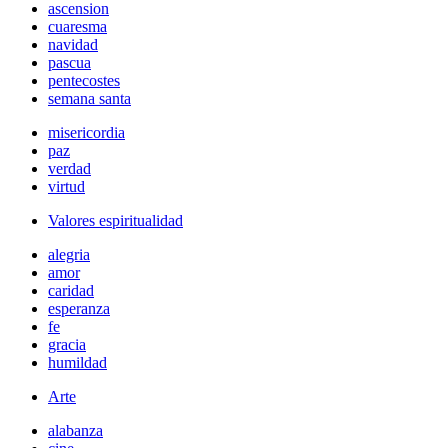
ascension
cuaresma
navidad
pascua
pentecostes
semana santa
misericordia
paz
verdad
virtud
Valores espiritualidad
alegria
amor
caridad
esperanza
fe
gracia
humildad
Arte
alabanza