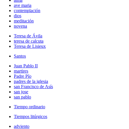
alma
ave maria
contemplación
dios
meditación
novena
Teresa de Ávila
teresa de calcuta
Teresa de Lisieux
Santos
Juan Pablo II
martires
Padre Pío
padres de la iglesia
san Francisco de Asís
san jose
san pablo
Tiempo ordinario
Tiempos litúrgicos
adviento