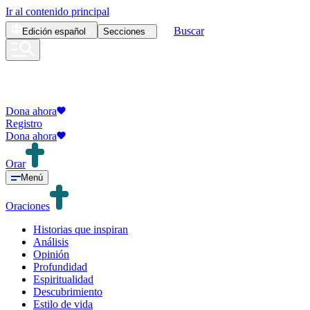
Ir al contenido principal
Buscar
Edición
español
Secciones
Dona ahora
Registro
Dona ahora
Orar
Menú
Oraciones
Historias que inspiran
Análisis
Opinión
Profundidad
Espiritualidad
Descubrimiento
Estilo de vida