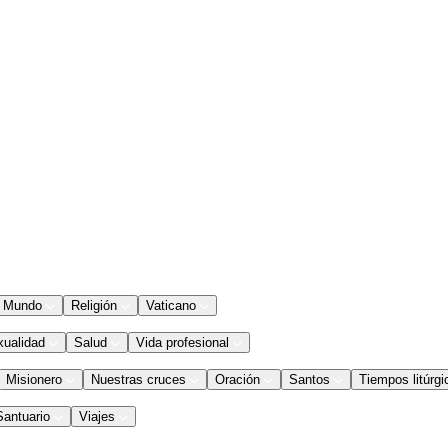
Mundo
Religión
Vaticano
xualidad
Salud
Vida profesional
Misionero
Nuestras cruces
Oración
Santos
Tiempos litúrgi
Santuario
Viajes