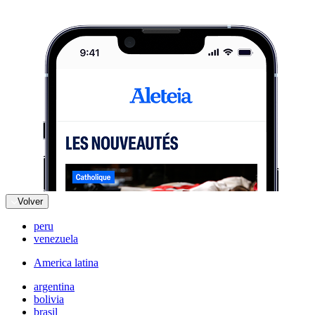
Volver
peru
venezuela
America latina
argentina
bolivia
brasil