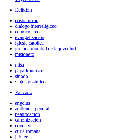
Religión
cristianismo
dialogo interreligioso
ecumenismo
evangelizacion
iglesia catolica
jornada mundial de la juventud
misionero
misa
papa francisco
sinodo
viaje apostólico
Vaticano
angelus
audiencia general
beatificacion
canonizacion
conclave
curia romana
jubileo