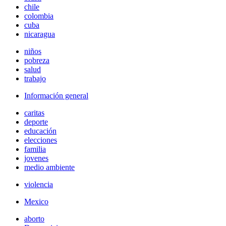
chile
colombia
cuba
nicaragua
niños
pobreza
salud
trabajo
Información general
caritas
deporte
educación
elecciones
familia
jovenes
medio ambiente
violencia
Mexico
aborto