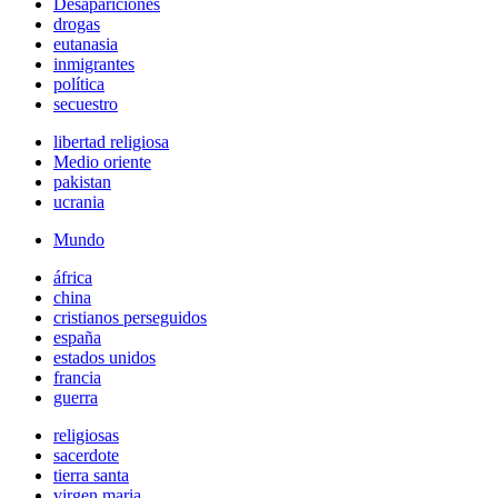
Desapariciones
drogas
eutanasia
inmigrantes
política
secuestro
libertad religiosa
Medio oriente
pakistan
ucrania
Mundo
áfrica
china
cristianos perseguidos
españa
estados unidos
francia
guerra
religiosas
sacerdote
tierra santa
virgen maria