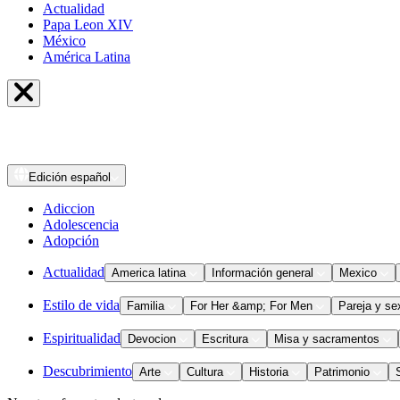
Actualidad
Papa Leon XIV
México
América Latina
Edición
español
Adiccion
Adolescencia
Adopción
Actualidad
America latina
Información general
Mexico
Estilo de vida
Familia
For Her &amp; For Men
Pareja y se
Espiritualidad
Devocion
Escritura
Misa y sacramentos
Descubrimiento
Arte
Cultura
Historia
Patrimonio