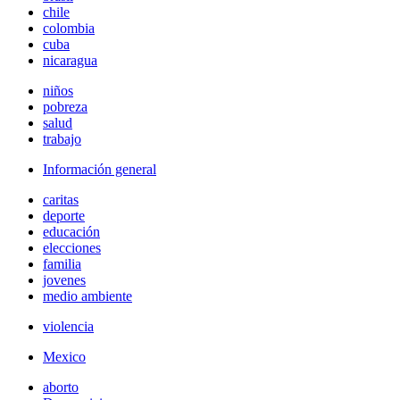
chile
colombia
cuba
nicaragua
niños
pobreza
salud
trabajo
Información general
caritas
deporte
educación
elecciones
familia
jovenes
medio ambiente
violencia
Mexico
aborto