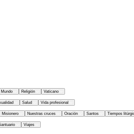
Mundo
Religión
Vaticano
xualidad
Salud
Vida profesional
Misionero
Nuestras cruces
Oración
Santos
Tiempos litúrgi
Santuario
Viajes