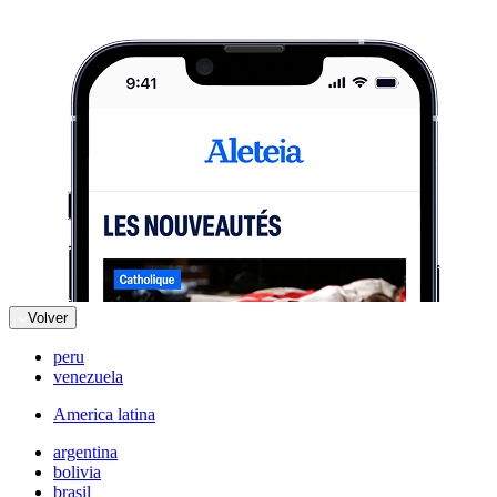
Volver
peru
venezuela
America latina
argentina
bolivia
brasil