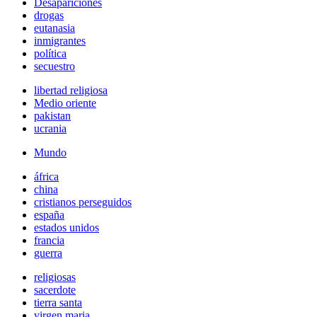
Desapariciones
drogas
eutanasia
inmigrantes
política
secuestro
libertad religiosa
Medio oriente
pakistan
ucrania
Mundo
áfrica
china
cristianos perseguidos
españa
estados unidos
francia
guerra
religiosas
sacerdote
tierra santa
virgen maria