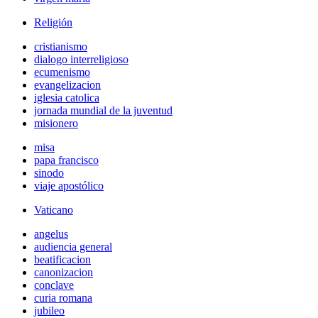
Religión
cristianismo
dialogo interreligioso
ecumenismo
evangelizacion
iglesia catolica
jornada mundial de la juventud
misionero
misa
papa francisco
sinodo
viaje apostólico
Vaticano
angelus
audiencia general
beatificacion
canonizacion
conclave
curia romana
jubileo