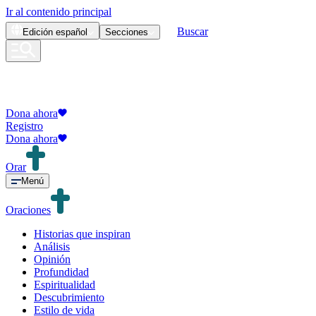
Ir al contenido principal
Buscar
Edición
español
Secciones
Dona ahora
Registro
Dona ahora
Orar
Menú
Oraciones
Historias que inspiran
Análisis
Opinión
Profundidad
Espiritualidad
Descubrimiento
Estilo de vida