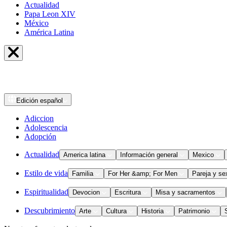
Actualidad
Papa Leon XIV
México
América Latina
Edición
español
Adiccion
Adolescencia
Adopción
Actualidad
America latina
Información general
Mexico
Estilo de vida
Familia
For Her &amp; For Men
Pareja y se
Espiritualidad
Devocion
Escritura
Misa y sacramentos
Descubrimiento
Arte
Cultura
Historia
Patrimonio