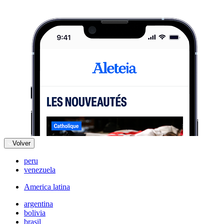
Volver
peru
venezuela
America latina
argentina
bolivia
brasil