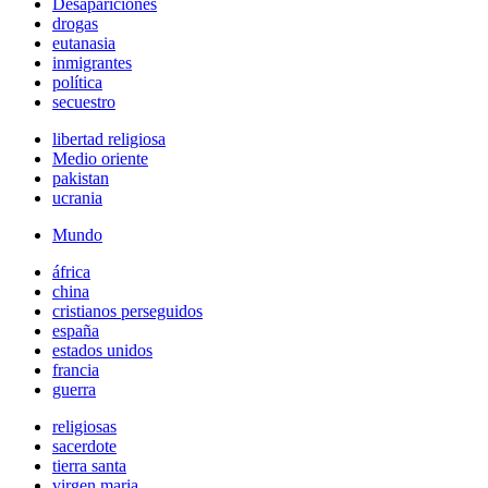
Desapariciones
drogas
eutanasia
inmigrantes
política
secuestro
libertad religiosa
Medio oriente
pakistan
ucrania
Mundo
áfrica
china
cristianos perseguidos
españa
estados unidos
francia
guerra
religiosas
sacerdote
tierra santa
virgen maria