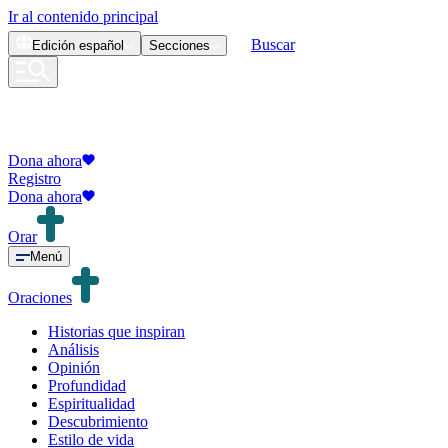
Ir al contenido principal
Buscar
Edición
español
Secciones
Dona ahora
Registro
Dona ahora
Orar
Menú
Oraciones
Historias que inspiran
Análisis
Opinión
Profundidad
Espiritualidad
Descubrimiento
Estilo de vida