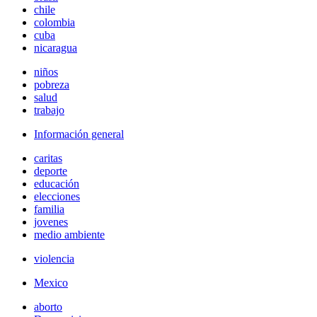
chile
colombia
cuba
nicaragua
niños
pobreza
salud
trabajo
Información general
caritas
deporte
educación
elecciones
familia
jovenes
medio ambiente
violencia
Mexico
aborto