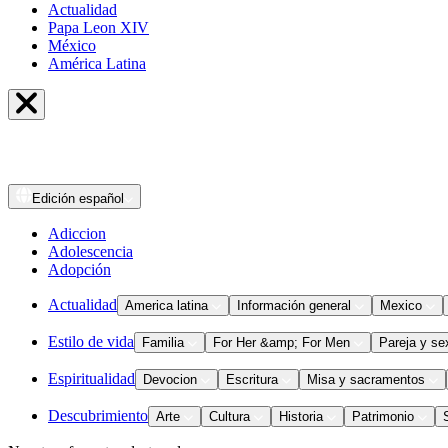
Actualidad
Papa Leon XIV
México
América Latina
Edición
español
Adiccion
Adolescencia
Adopción
Actualidad
America latina
Información general
Mexico
Estilo de vida
Familia
For Her &amp; For Men
Pareja y se
Espiritualidad
Devocion
Escritura
Misa y sacramentos
Descubrimiento
Arte
Cultura
Historia
Patrimonio