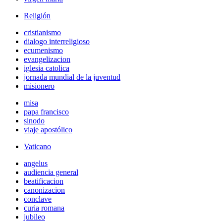
Religión
cristianismo
dialogo interreligioso
ecumenismo
evangelizacion
iglesia catolica
jornada mundial de la juventud
misionero
misa
papa francisco
sinodo
viaje apostólico
Vaticano
angelus
audiencia general
beatificacion
canonizacion
conclave
curia romana
jubileo