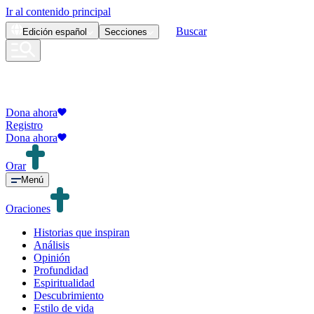
Ir al contenido principal
Buscar
Edición
español
Secciones
Dona ahora
Registro
Dona ahora
Orar
Menú
Oraciones
Historias que inspiran
Análisis
Opinión
Profundidad
Espiritualidad
Descubrimiento
Estilo de vida