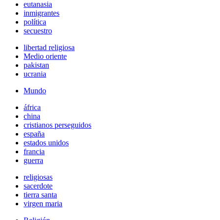
eutanasia
inmigrantes
política
secuestro
libertad religiosa
Medio oriente
pakistan
ucrania
Mundo
áfrica
china
cristianos perseguidos
españa
estados unidos
francia
guerra
religiosas
sacerdote
tierra santa
virgen maria