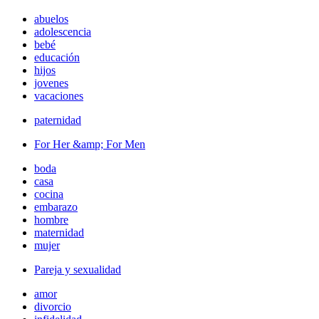
abuelos
adolescencia
bebé
educación
hijos
jovenes
vacaciones
paternidad
For Her &amp; For Men
boda
casa
cocina
embarazo
hombre
maternidad
mujer
Pareja y sexualidad
amor
divorcio