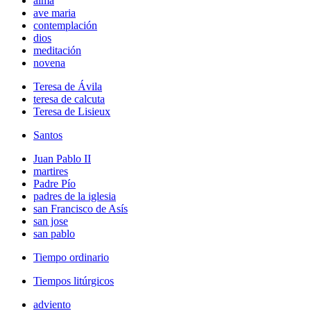
alma
ave maria
contemplación
dios
meditación
novena
Teresa de Ávila
teresa de calcuta
Teresa de Lisieux
Santos
Juan Pablo II
martires
Padre Pío
padres de la iglesia
san Francisco de Asís
san jose
san pablo
Tiempo ordinario
Tiempos litúrgicos
adviento