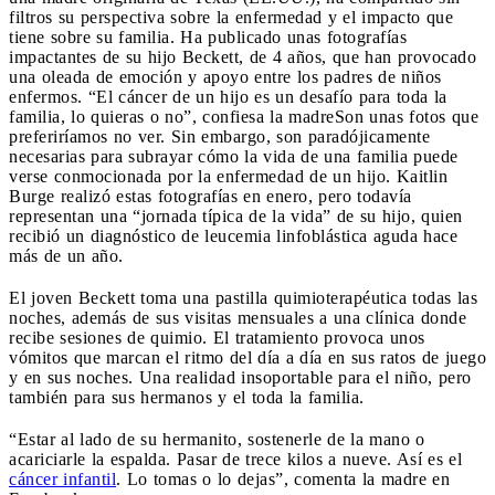
filtros su perspectiva sobre la enfermedad y el impacto que
tiene sobre su familia. Ha publicado unas fotografías
impactantes de su hijo Beckett, de 4 años, que han provocado
una oleada de emoción y apoyo entre los padres de niños
enfermos. “El cáncer de un hijo es un desafío para toda la
familia, lo quieras o no”, confiesa la madre
Son unas fotos que
preferiríamos no ver. Sin embargo, son paradójicamente
necesarias para subrayar cómo la vida de una familia puede
verse conmocionada por la enfermedad de un hijo. Kaitlin
Burge realizó estas fotografías en enero, pero todavía
representan una “jornada típica de la vida” de su hijo, quien
recibió un diagnóstico de leucemia linfoblástica aguda hace
más de un año.
El joven Beckett toma una pastilla quimioterapéutica todas las
noches, además de sus visitas mensuales a una clínica donde
recibe sesiones de quimio. El tratamiento provoca unos
vómitos que marcan el ritmo del día a día en sus ratos de juego
y en sus noches. Una realidad insoportable para el niño, pero
también para sus hermanos y el toda la familia.
“Estar al lado de su hermanito, sostenerle de la mano o
acariciarle la espalda. Pasar de trece kilos a nueve. Así es el
cáncer infantil
. Lo tomas o lo dejas”, comenta la madre en