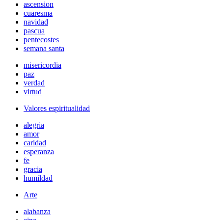
ascension
cuaresma
navidad
pascua
pentecostes
semana santa
misericordia
paz
verdad
virtud
Valores espiritualidad
alegria
amor
caridad
esperanza
fe
gracia
humildad
Arte
alabanza