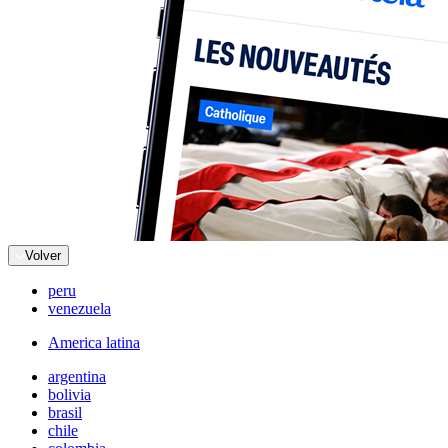
Volver
peru
venezuela
America latina
argentina
bolivia
brasil
chile