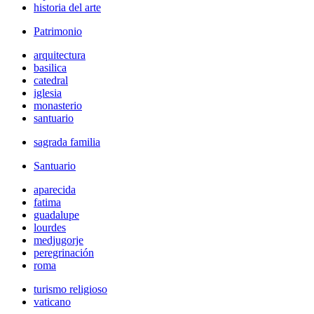
historia del arte
Patrimonio
arquitectura
basilica
catedral
iglesia
monasterio
santuario
sagrada familia
Santuario
aparecida
fatima
guadalupe
lourdes
medjugorje
peregrinación
roma
turismo religioso
vaticano