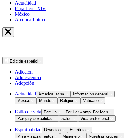
Actualidad
Papa Leon XIV
México
América Latina
Edición
español
Adiccion
Adolescencia
Adopción
Actualidad
America latina
Información general
Mexico
Mundo
Religión
Vaticano
Estilo de vida
Familia
For Her &amp; For Men
Pareja y sexualidad
Salud
Vida profesional
Espiritualidad
Devocion
Escritura
Misa y sacramentos
Misionero
Nuestras cruces