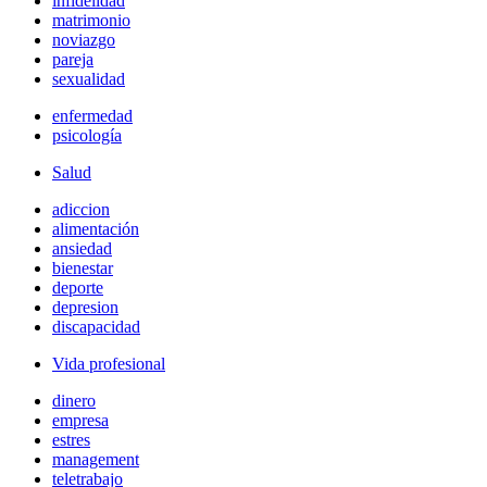
infidelidad
matrimonio
noviazgo
pareja
sexualidad
enfermedad
psicología
Salud
adiccion
alimentación
ansiedad
bienestar
deporte
depresion
discapacidad
Vida profesional
dinero
empresa
estres
management
teletrabajo