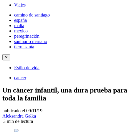
Viajes
camino de santiago
españa
malta
mexico
peregrinación
santuario mariano
tierra santa
✕
Estilo de vida
cancer
Un cáncer infantil, una dura prueba para
toda la familia
publicado el 09/11/19
|
Aleksandra Gałka
|
3
min de lectura