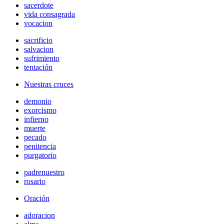
sacerdote
vida consagrada
vocacion
sacrificio
salvacion
sufrimiento
tentación
Nuestras cruces
demonio
exorcismo
infierno
muerte
pecado
penitencia
purgatorio
padrenuestro
rosario
Oración
adoracion