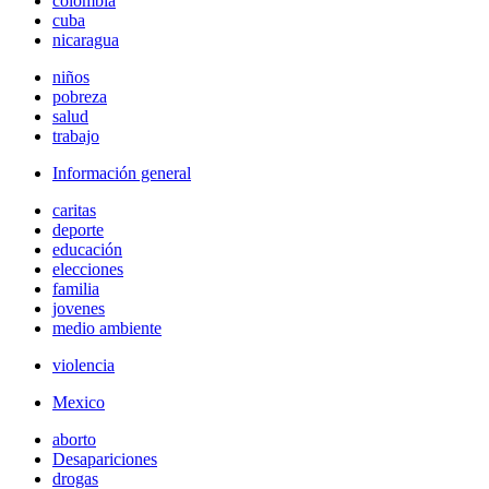
colombia
cuba
nicaragua
niños
pobreza
salud
trabajo
Información general
caritas
deporte
educación
elecciones
familia
jovenes
medio ambiente
violencia
Mexico
aborto
Desapariciones
drogas