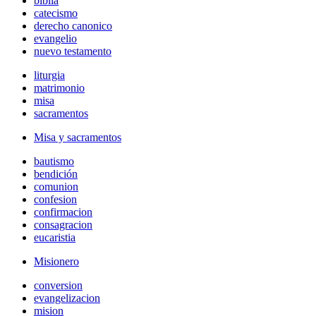
biblia
catecismo
derecho canonico
evangelio
nuevo testamento
liturgia
matrimonio
misa
sacramentos
Misa y sacramentos
bautismo
bendición
comunion
confesion
confirmacion
consagracion
eucaristia
Misionero
conversion
evangelizacion
mision