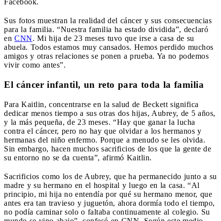
Facebook.
Sus fotos muestran la realidad del cáncer y sus consecuencias
para la familia. “Nuestra familia ha estado dividida”, declaró
en
CNN
. Mi hija de 23 meses tuvo que irse a casa de su
abuela. Todos estamos muy cansados. Hemos perdido muchos
amigos y otras relaciones se ponen a prueba. Ya no podemos
vivir como antes”.
El cáncer infantil, un reto para toda la familia
Para Kaitlin, concentrarse en la salud de Beckett significa
dedicar menos tiempo a sus otras dos hijas, Aubrey, de 5 años,
y la más pequeña, de 23 meses. “Hay que ganar la lucha
contra el cáncer, pero no hay que olvidar a los hermanos y
hermanas del niño enfermo. Porque a menudo se les olvida.
Sin embargo, hacen muchos sacrificios de los que la gente de
su entorno no se da cuenta”, afirmó Kaitlin.
Sacrificios como los de Aubrey, que ha permanecido junto a su
madre y su hermano en el hospital y luego en la casa. “Al
principio, mi hija no entendía por qué su hermano menor, que
antes era tan travieso y juguetón, ahora dormía todo el tiempo,
no podía caminar solo o faltaba continuamente al colegio. Su
mundo se vino abajo”, confesó en CNN. Según este medio,