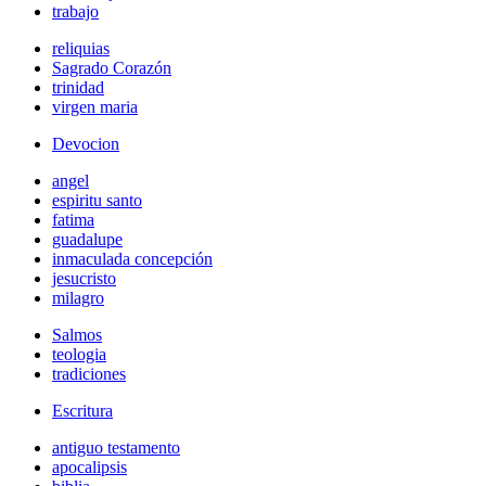
trabajo
reliquias
Sagrado Corazón
trinidad
virgen maria
Devocion
angel
espiritu santo
fatima
guadalupe
inmaculada concepción
jesucristo
milagro
Salmos
teologia
tradiciones
Escritura
antiguo testamento
apocalipsis