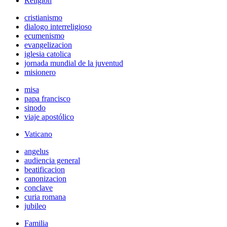
Religión
cristianismo
dialogo interreligioso
ecumenismo
evangelizacion
iglesia catolica
jornada mundial de la juventud
misionero
misa
papa francisco
sinodo
viaje apostólico
Vaticano
angelus
audiencia general
beatificacion
canonizacion
conclave
curia romana
jubileo
Familia