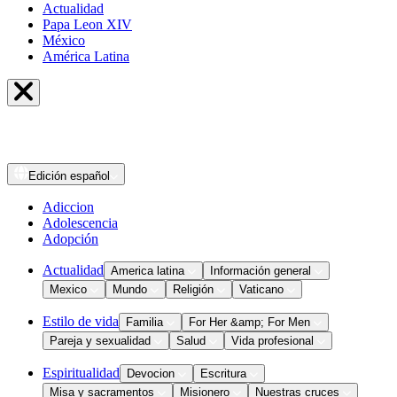
Actualidad
Papa Leon XIV
México
América Latina
Edición
español
Adiccion
Adolescencia
Adopción
Actualidad
America latina
Información general
Mexico
Mundo
Religión
Vaticano
Estilo de vida
Familia
For Her &amp; For Men
Pareja y sexualidad
Salud
Vida profesional
Espiritualidad
Devocion
Escritura
Misa y sacramentos
Misionero
Nuestras cruces