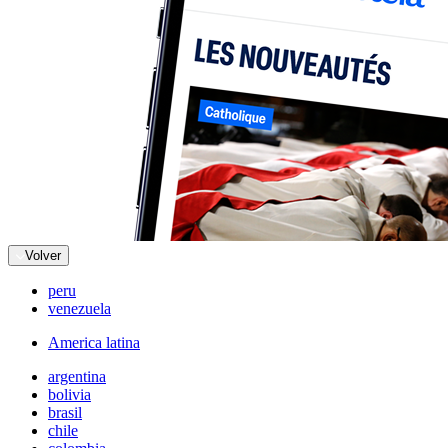
Volver
peru
venezuela
America latina
argentina
bolivia
brasil
chile