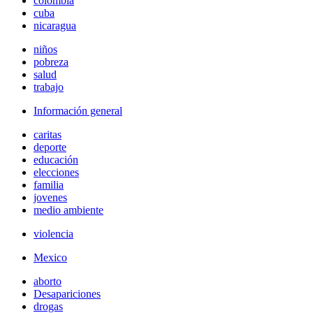
colombia
cuba
nicaragua
niños
pobreza
salud
trabajo
Información general
caritas
deporte
educación
elecciones
familia
jovenes
medio ambiente
violencia
Mexico
aborto
Desapariciones
drogas