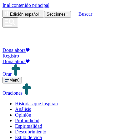
Ir al contenido principal
Buscar
Edición
español
Secciones
Dona ahora
Registro
Dona ahora
Orar
Menú
Oraciones
Historias que inspiran
Análisis
Opinión
Profundidad
Espiritualidad
Descubrimiento
Estilo de vida