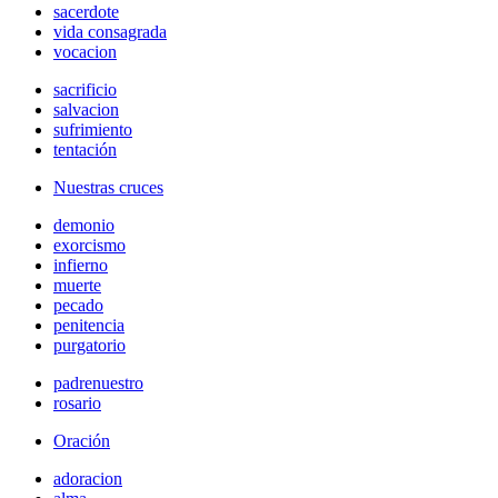
sacerdote
vida consagrada
vocacion
sacrificio
salvacion
sufrimiento
tentación
Nuestras cruces
demonio
exorcismo
infierno
muerte
pecado
penitencia
purgatorio
padrenuestro
rosario
Oración
adoracion