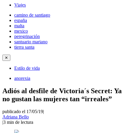
Viajes
camino de santiago
españa
malta
mexico
peregrinación
santuario mariano
tierra santa
✕
Estilo de vida
anorexia
Adiós al desfile de Victoria´s Secret: Ya
no gustan las mujeres tan “irreales”
publicado el 17/05/19
|
Adriana Bello
|
3
min de lectura