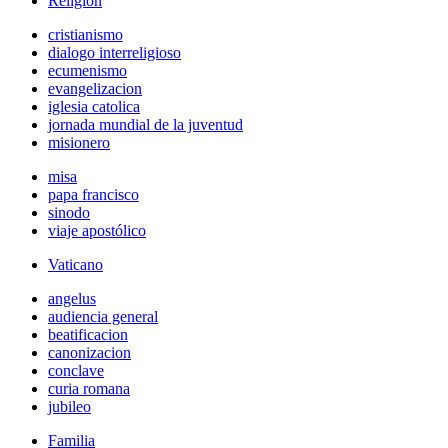
Religión
cristianismo
dialogo interreligioso
ecumenismo
evangelizacion
iglesia catolica
jornada mundial de la juventud
misionero
misa
papa francisco
sinodo
viaje apostólico
Vaticano
angelus
audiencia general
beatificacion
canonizacion
conclave
curia romana
jubileo
Familia