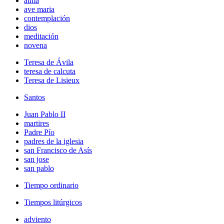
alma
ave maria
contemplación
dios
meditación
novena
Teresa de Ávila
teresa de calcuta
Teresa de Lisieux
Santos
Juan Pablo II
martires
Padre Pío
padres de la iglesia
san Francisco de Asís
san jose
san pablo
Tiempo ordinario
Tiempos litúrgicos
adviento