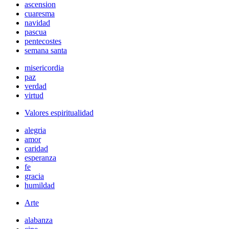
ascension
cuaresma
navidad
pascua
pentecostes
semana santa
misericordia
paz
verdad
virtud
Valores espiritualidad
alegria
amor
caridad
esperanza
fe
gracia
humildad
Arte
alabanza