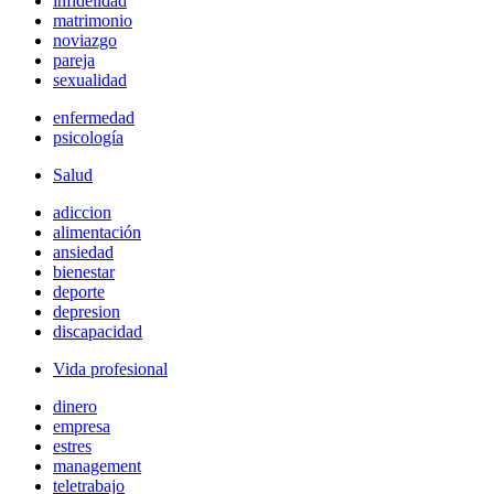
infidelidad
matrimonio
noviazgo
pareja
sexualidad
enfermedad
psicología
Salud
adiccion
alimentación
ansiedad
bienestar
deporte
depresion
discapacidad
Vida profesional
dinero
empresa
estres
management
teletrabajo