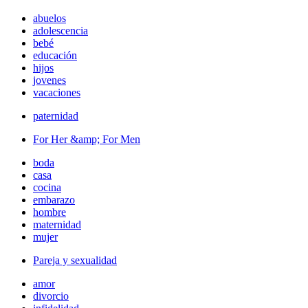
abuelos
adolescencia
bebé
educación
hijos
jovenes
vacaciones
paternidad
For Her &amp; For Men
boda
casa
cocina
embarazo
hombre
maternidad
mujer
Pareja y sexualidad
amor
divorcio