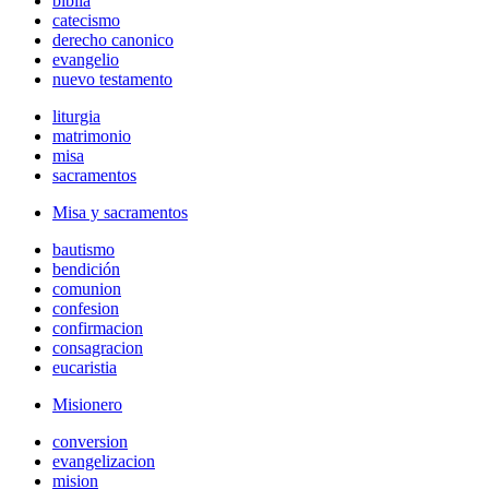
biblia
catecismo
derecho canonico
evangelio
nuevo testamento
liturgia
matrimonio
misa
sacramentos
Misa y sacramentos
bautismo
bendición
comunion
confesion
confirmacion
consagracion
eucaristia
Misionero
conversion
evangelizacion
mision