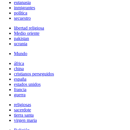
eutanasia
inmigrantes
política
secuestro
libertad religiosa
Medio oriente
pakistan
ucrania
Mundo
áfrica
china
cristianos perseguidos
españa
estados unidos
francia
guerra
religiosas
sacerdote
tierra santa
virgen maria