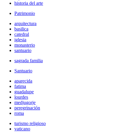
historia del arte
Patrimonio
arquitectura
basilica
catedral
iglesia
monasterio
santuario
sagrada familia
Santuario
aparecida
fatima
guadalupe
lourdes
medjugorje
peregrinación
roma
turismo religioso
vaticano