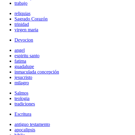
trabajo
reliquias
Sagrado Corazón
trinidad
virgen maria
Devocion
angel
espiritu santo
fatima
guadalupe
inmaculada concepción
jesucristo
milagro
Salmos
teologia
tradiciones
Escritura
antiguo testamento
apocalipsis