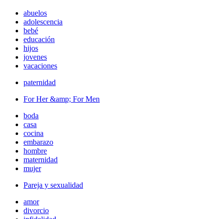
abuelos
adolescencia
bebé
educación
hijos
jovenes
vacaciones
paternidad
For Her &amp; For Men
boda
casa
cocina
embarazo
hombre
maternidad
mujer
Pareja y sexualidad
amor
divorcio