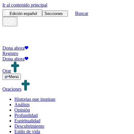
Ir al contenido principal
Buscar
Edición
español
Secciones
Dona ahora
Registro
Dona ahora
Orar
Menú
Oraciones
Historias que inspiran
Análisis
Opinión
Profundidad
Espiritualidad
Descubrimiento
Estilo de vida