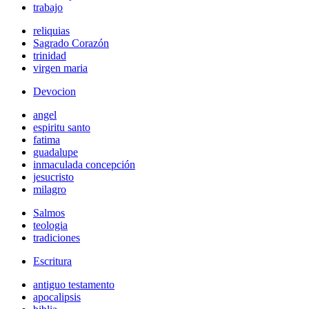
trabajo
reliquias
Sagrado Corazón
trinidad
virgen maria
Devocion
angel
espiritu santo
fatima
guadalupe
inmaculada concepción
jesucristo
milagro
Salmos
teologia
tradiciones
Escritura
antiguo testamento
apocalipsis