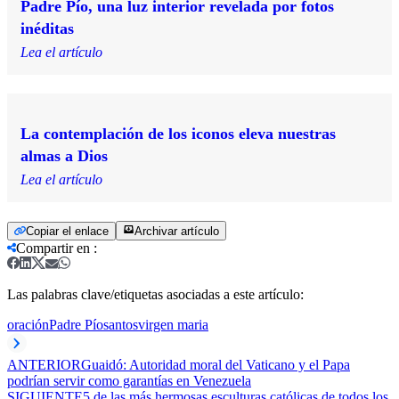
Padre Pío, una luz interior revelada por fotos
inéditas
Lea el artículo
La contemplación de los iconos eleva nuestras
almas a Dios
Lea el artículo
Copiar el enlace
Archivar artículo
Compartir en
:
Las palabras clave/etiquetas asociadas a este artículo:
oración
Padre Pío
santos
virgen maria
ANTERIOR
Guaidó: Autoridad moral del Vaticano y el Papa
podrían servir como garantías en Venezuela
SIGUIENTE
5 de las más hermosas esculturas católicas de todos los