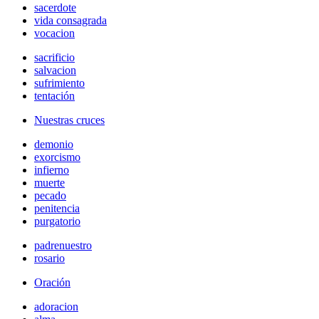
sacerdote
vida consagrada
vocacion
sacrificio
salvacion
sufrimiento
tentación
Nuestras cruces
demonio
exorcismo
infierno
muerte
pecado
penitencia
purgatorio
padrenuestro
rosario
Oración
adoracion