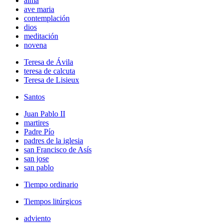
alma
ave maria
contemplación
dios
meditación
novena
Teresa de Ávila
teresa de calcuta
Teresa de Lisieux
Santos
Juan Pablo II
martires
Padre Pío
padres de la iglesia
san Francisco de Asís
san jose
san pablo
Tiempo ordinario
Tiempos litúrgicos
adviento