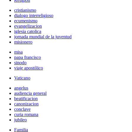
Religión
cristianismo
dialogo interreligioso
ecumenismo
evangelizacion
iglesia catolica
jornada mundial de la juventud
misionero
misa
papa francisco
sinodo
viaje apostólico
Vaticano
angelus
audiencia general
beatificacion
canonizacion
conclave
curia romana
jubileo
Familia