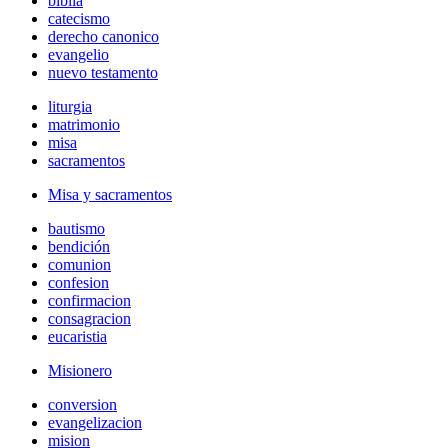
biblia
catecismo
derecho canonico
evangelio
nuevo testamento
liturgia
matrimonio
misa
sacramentos
Misa y sacramentos
bautismo
bendición
comunion
confesion
confirmacion
consagracion
eucaristia
Misionero
conversion
evangelizacion
mision