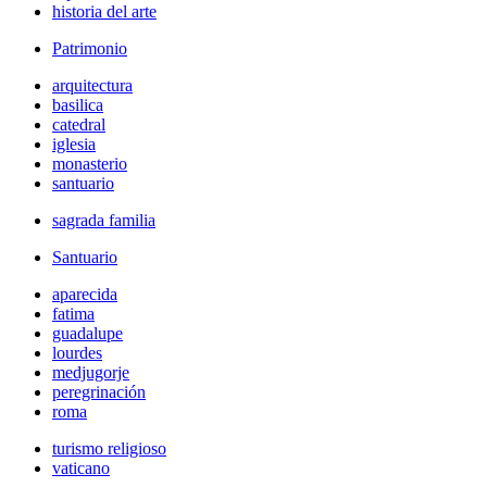
historia del arte
Patrimonio
arquitectura
basilica
catedral
iglesia
monasterio
santuario
sagrada familia
Santuario
aparecida
fatima
guadalupe
lourdes
medjugorje
peregrinación
roma
turismo religioso
vaticano