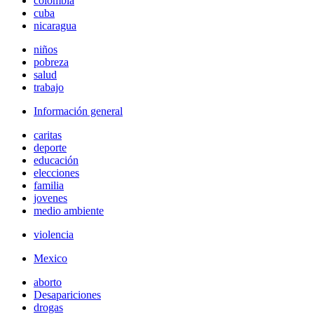
colombia
cuba
nicaragua
niños
pobreza
salud
trabajo
Información general
caritas
deporte
educación
elecciones
familia
jovenes
medio ambiente
violencia
Mexico
aborto
Desapariciones
drogas