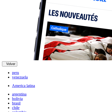
Volver
peru
venezuela
America latina
argentina
bolivia
brasil
chile