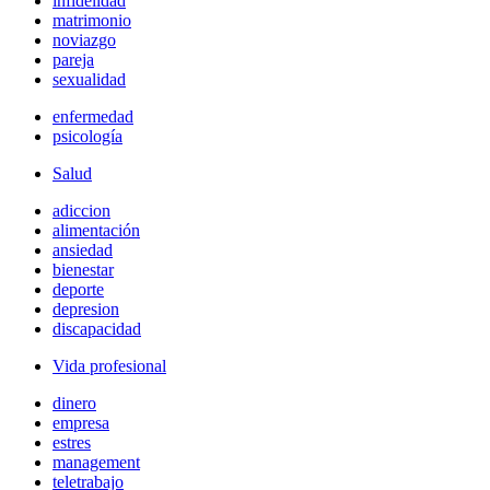
infidelidad
matrimonio
noviazgo
pareja
sexualidad
enfermedad
psicología
Salud
adiccion
alimentación
ansiedad
bienestar
deporte
depresion
discapacidad
Vida profesional
dinero
empresa
estres
management
teletrabajo