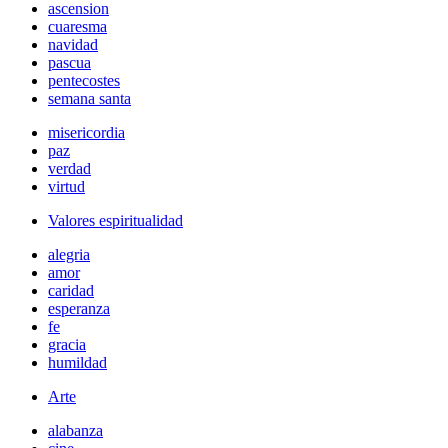
ascension
cuaresma
navidad
pascua
pentecostes
semana santa
misericordia
paz
verdad
virtud
Valores espiritualidad
alegria
amor
caridad
esperanza
fe
gracia
humildad
Arte
alabanza