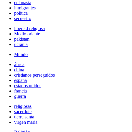
eutanasia
inmigrantes
política
secuestro
libertad religiosa
Medio oriente
pakistan
ucrania
Mundo
áfrica
china
cristianos perseguidos
españa
estados unidos
francia
guerra
religiosas
sacerdote
tierra santa
virgen maria