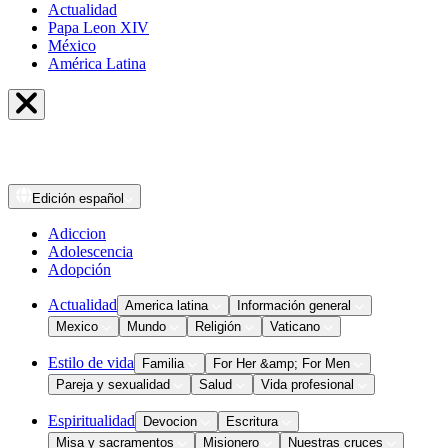
Actualidad
Papa Leon XIV
México
América Latina
Edición
español
Adiccion
Adolescencia
Adopción
Actualidad
America latina
Información general
Mexico
Mundo
Religión
Vaticano
Estilo de vida
Familia
For Her &amp; For Men
Pareja y sexualidad
Salud
Vida profesional
Espiritualidad
Devocion
Escritura
Misa y sacramentos
Misionero
Nuestras cruces