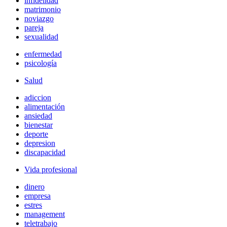
infidelidad
matrimonio
noviazgo
pareja
sexualidad
enfermedad
psicología
Salud
adiccion
alimentación
ansiedad
bienestar
deporte
depresion
discapacidad
Vida profesional
dinero
empresa
estres
management
teletrabajo