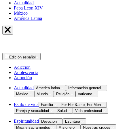
Actualidad
Papa Leon XIV
México
América Latina
Edición
español
Adiccion
Adolescencia
Adopción
Actualidad
America latina
Información general
Mexico
Mundo
Religión
Vaticano
Estilo de vida
Familia
For Her &amp; For Men
Pareja y sexualidad
Salud
Vida profesional
Espiritualidad
Devocion
Escritura
Misa y sacramentos
Misionero
Nuestras cruces