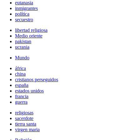
eutanasia
inmigrantes
política
secuestro
libertad religiosa
Medio oriente
pakistan
ucrania
Mundo
áfrica
china
cristianos perseguidos
españa
estados unidos
francia
guerra
religiosas
sacerdote
tierra santa
virgen maria