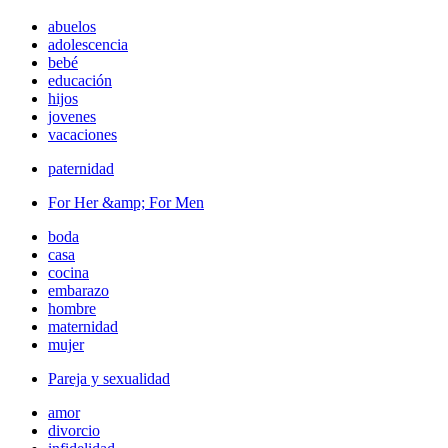
abuelos
adolescencia
bebé
educación
hijos
jovenes
vacaciones
paternidad
For Her &amp; For Men
boda
casa
cocina
embarazo
hombre
maternidad
mujer
Pareja y sexualidad
amor
divorcio