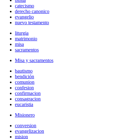
biblia
catecismo
derecho canonico
evangelio
nuevo testamento
liturgia
matrimonio
misa
sacramentos
Misa y sacramentos
bautismo
bendición
comunion
confesion
confirmacion
consagracion
eucaristia
Misionero
conversion
evangelizacion
mision