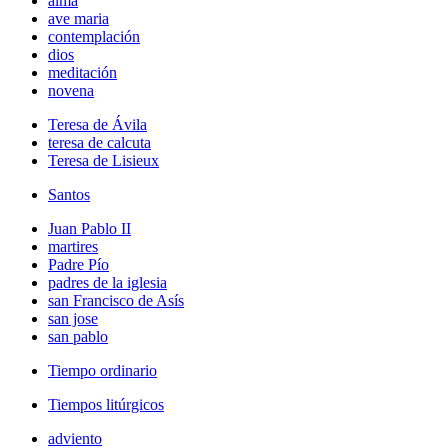
alma
ave maria
contemplación
dios
meditación
novena
Teresa de Ávila
teresa de calcuta
Teresa de Lisieux
Santos
Juan Pablo II
martires
Padre Pío
padres de la iglesia
san Francisco de Asís
san jose
san pablo
Tiempo ordinario
Tiempos litúrgicos
adviento