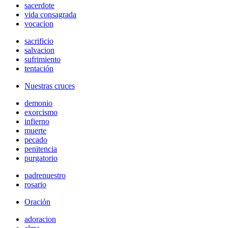
sacerdote
vida consagrada
vocacion
sacrificio
salvacion
sufrimiento
tentación
Nuestras cruces
demonio
exorcismo
infierno
muerte
pecado
penitencia
purgatorio
padrenuestro
rosario
Oración
adoracion