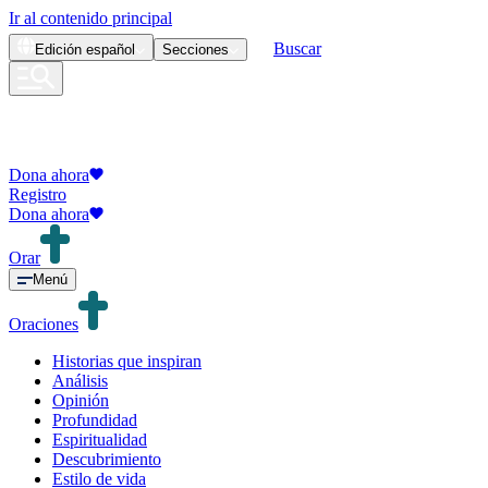
Ir al contenido principal
Buscar
Edición
español
Secciones
Dona ahora
Registro
Dona ahora
Orar
Menú
Oraciones
Historias que inspiran
Análisis
Opinión
Profundidad
Espiritualidad
Descubrimiento
Estilo de vida