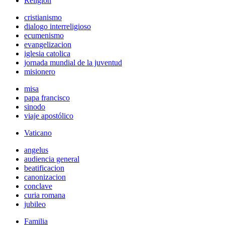
Religión
cristianismo
dialogo interreligioso
ecumenismo
evangelizacion
iglesia catolica
jornada mundial de la juventud
misionero
misa
papa francisco
sinodo
viaje apostólico
Vaticano
angelus
audiencia general
beatificacion
canonizacion
conclave
curia romana
jubileo
Familia