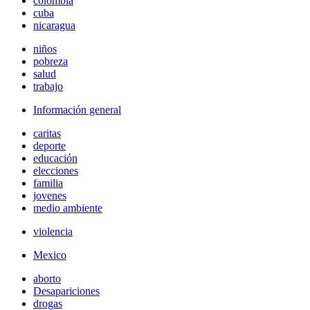
colombia
cuba
nicaragua
niños
pobreza
salud
trabajo
Información general
caritas
deporte
educación
elecciones
familia
jovenes
medio ambiente
violencia
Mexico
aborto
Desapariciones
drogas