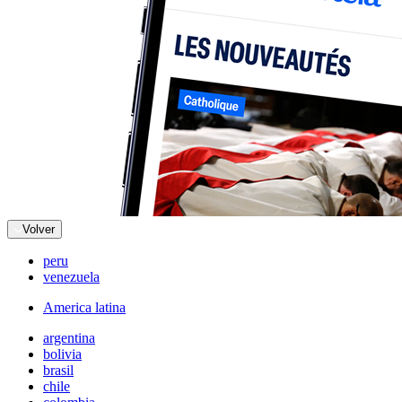
Volver
peru
venezuela
America latina
argentina
bolivia
brasil
chile