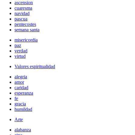
ascension
cuaresma
navidad
pascua
pentecostes
semana santa
misericordia
paz
verdad
virtud
Valores espiritualidad
alegria
amor
caridad
esperanza
fe
gracia
humildad
Arte
alabanza