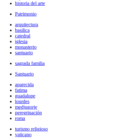
historia del arte
Patrimonio
arquitectura
basilica
catedral
iglesia
monasterio
santuario
sagrada familia
Santuario
aparecida
fatima
guadalupe
lourdes
medjugorje
peregrinación
roma
turismo religioso
vaticano