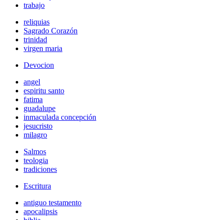
trabajo
reliquias
Sagrado Corazón
trinidad
virgen maria
Devocion
angel
espiritu santo
fatima
guadalupe
inmaculada concepción
jesucristo
milagro
Salmos
teologia
tradiciones
Escritura
antiguo testamento
apocalipsis