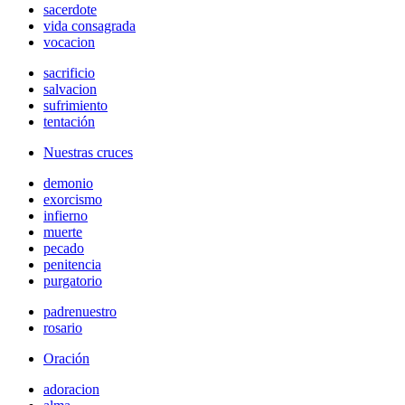
sacerdote
vida consagrada
vocacion
sacrificio
salvacion
sufrimiento
tentación
Nuestras cruces
demonio
exorcismo
infierno
muerte
pecado
penitencia
purgatorio
padrenuestro
rosario
Oración
adoracion