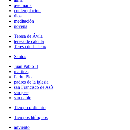
alma
ave maria
contemplación
dios
meditación
novena
Teresa de Ávila
teresa de calcuta
Teresa de Lisieux
Santos
Juan Pablo II
martires
Padre Pío
padres de la iglesia
san Francisco de Asís
san jose
san pablo
Tiempo ordinario
Tiempos litúrgicos
adviento