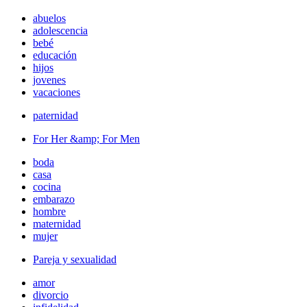
abuelos
adolescencia
bebé
educación
hijos
jovenes
vacaciones
paternidad
For Her &amp; For Men
boda
casa
cocina
embarazo
hombre
maternidad
mujer
Pareja y sexualidad
amor
divorcio