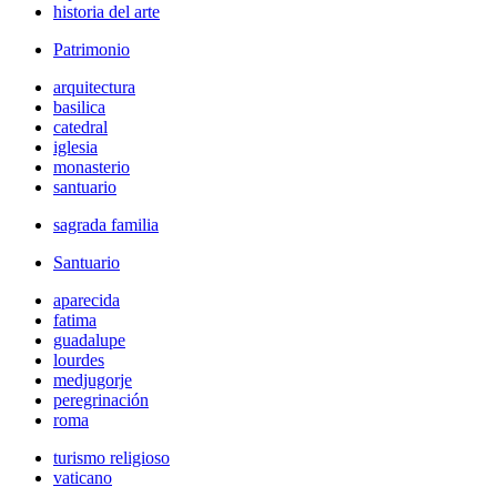
historia del arte
Patrimonio
arquitectura
basilica
catedral
iglesia
monasterio
santuario
sagrada familia
Santuario
aparecida
fatima
guadalupe
lourdes
medjugorje
peregrinación
roma
turismo religioso
vaticano