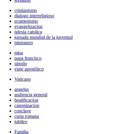
Religión
cristianismo
dialogo interreligioso
ecumenismo
evangelizacion
iglesia catolica
jornada mundial de la juventud
misionero
misa
papa francisco
sinodo
viaje apostólico
Vaticano
angelus
audiencia general
beatificacion
canonizacion
conclave
curia romana
jubileo
Familia