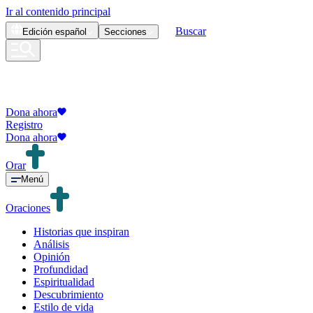
Ir al contenido principal
Buscar
Edición
español
Secciones
Dona ahora
Registro
Dona ahora
Orar
Menú
Oraciones
Historias que inspiran
Análisis
Opinión
Profundidad
Espiritualidad
Descubrimiento
Estilo de vida