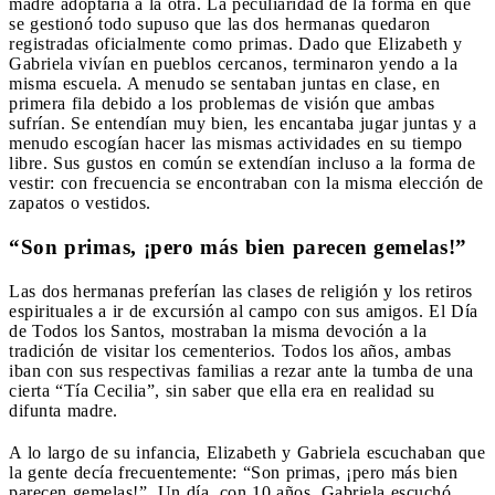
madre adoptaría a la otra. La peculiaridad de la forma en que
se gestionó todo supuso que las dos hermanas quedaron
registradas oficialmente como primas. Dado que Elizabeth y
Gabriela vivían en pueblos cercanos, terminaron yendo a la
misma escuela. A menudo se sentaban juntas en clase, en
primera fila debido a los problemas de visión que ambas
sufrían. Se entendían muy bien, les encantaba jugar juntas y a
menudo escogían hacer las mismas actividades en su tiempo
libre. Sus gustos en común se extendían incluso a la forma de
vestir: con frecuencia se encontraban con la misma elección de
zapatos o vestidos.
“Son primas, ¡pero más bien parecen gemelas!”
Las dos hermanas preferían las clases de religión y los retiros
espirituales a ir de excursión al campo con sus amigos. El Día
de Todos los Santos, mostraban la misma devoción a la
tradición de visitar los cementerios. Todos los años, ambas
iban con sus respectivas familias a rezar ante la tumba de una
cierta “Tía Cecilia”, sin saber que ella era en realidad su
difunta madre.
A lo largo de su infancia, Elizabeth y Gabriela escuchaban que
la gente decía frecuentemente: “Son primas, ¡pero más bien
parecen gemelas!”. Un día, con 10 años, Gabriela escuchó