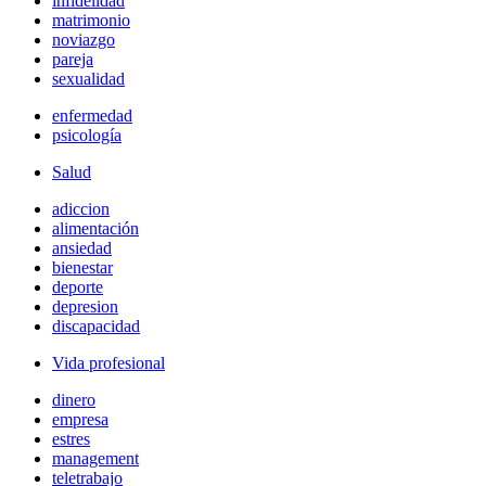
infidelidad
matrimonio
noviazgo
pareja
sexualidad
enfermedad
psicología
Salud
adiccion
alimentación
ansiedad
bienestar
deporte
depresion
discapacidad
Vida profesional
dinero
empresa
estres
management
teletrabajo