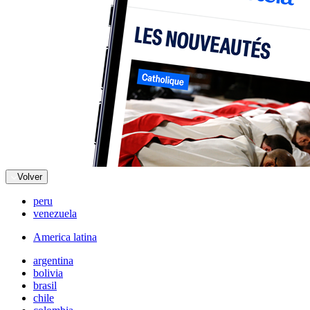
Volver
peru
venezuela
America latina
argentina
bolivia
brasil
chile