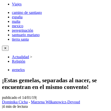
Viajes
camino de santiago
españa
malta
mexico
peregrinación
santuario mariano
tierra santa
✕
Actualidad
>
Religión
gemelos
¡Estas gemelas, separadas al nacer, se
encuentran en el mismo convento!
publicado el 14/01/19
|
Dominika Cicha
-
Marzena Wilkanowicz-Devoud
|
4
min de lectura