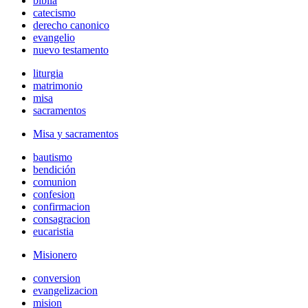
biblia
catecismo
derecho canonico
evangelio
nuevo testamento
liturgia
matrimonio
misa
sacramentos
Misa y sacramentos
bautismo
bendición
comunion
confesion
confirmacion
consagracion
eucaristia
Misionero
conversion
evangelizacion
mision