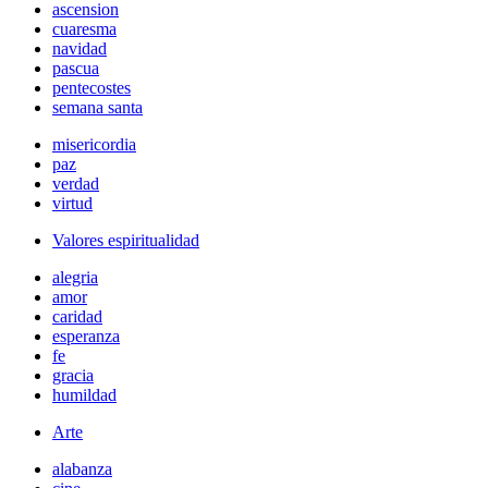
ascension
cuaresma
navidad
pascua
pentecostes
semana santa
misericordia
paz
verdad
virtud
Valores espiritualidad
alegria
amor
caridad
esperanza
fe
gracia
humildad
Arte
alabanza