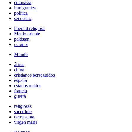
eutanasia
inmigrantes
política
secuestro
libertad religiosa
Medio oriente
pakistan
ucrania
Mundo
áfrica
china
cristianos perseguidos
españa
estados unidos
francia
guerra
religiosas
sacerdote
tierra santa
virgen maria