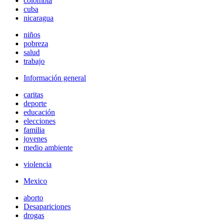
colombia
cuba
nicaragua
niños
pobreza
salud
trabajo
Información general
caritas
deporte
educación
elecciones
familia
jovenes
medio ambiente
violencia
Mexico
aborto
Desapariciones
drogas