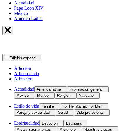
Actualidad
Papa Leon XIV
México
América Latina
Edición
español
Adiccion
Adolescencia
Adopción
Actualidad
America latina
Información general
Mexico
Mundo
Religión
Vaticano
Estilo de vida
Familia
For Her &amp; For Men
Pareja y sexualidad
Salud
Vida profesional
Espiritualidad
Devocion
Escritura
Misa y sacramentos
Misionero
Nuestras cruces