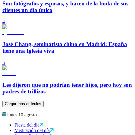
Son fotógrafos y esposos, y hacen de la boda de sus
clientes un día único
4
José Chang, seminarista chino en Madrid: España
tiene una Iglesia viva
5
Les dijeron que no podrían tener hijos, pero hoy son
padres de trillizos
Cargar más artículos
lunes 10 agosto
Fiesta del día
Meditación del día