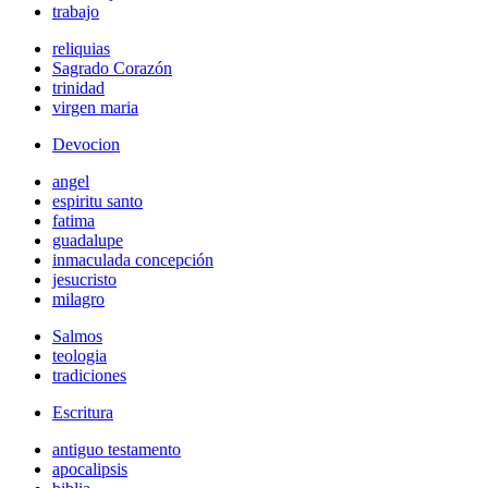
trabajo
reliquias
Sagrado Corazón
trinidad
virgen maria
Devocion
angel
espiritu santo
fatima
guadalupe
inmaculada concepción
jesucristo
milagro
Salmos
teologia
tradiciones
Escritura
antiguo testamento
apocalipsis