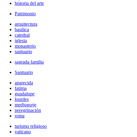
historia del arte
Patrimonio
arquitectura
basilica
catedral
iglesia
monasterio
santuario
sagrada familia
Santuario
aparecida
fatima
guadalupe
lourdes
medjugorje
peregrinación
roma
turismo religioso
vaticano