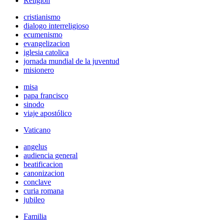
Religión
cristianismo
dialogo interreligioso
ecumenismo
evangelizacion
iglesia catolica
jornada mundial de la juventud
misionero
misa
papa francisco
sinodo
viaje apostólico
Vaticano
angelus
audiencia general
beatificacion
canonizacion
conclave
curia romana
jubileo
Familia