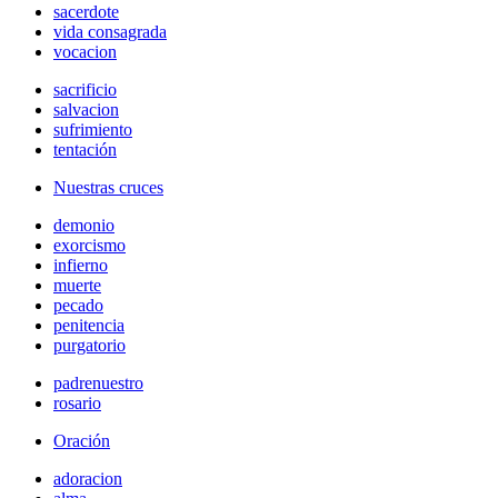
sacerdote
vida consagrada
vocacion
sacrificio
salvacion
sufrimiento
tentación
Nuestras cruces
demonio
exorcismo
infierno
muerte
pecado
penitencia
purgatorio
padrenuestro
rosario
Oración
adoracion