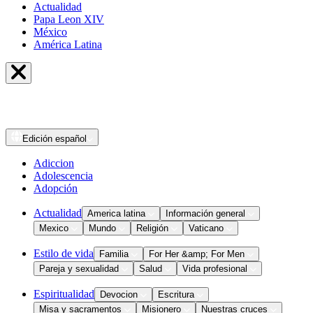
Actualidad
Papa Leon XIV
México
América Latina
Edición
español
Adiccion
Adolescencia
Adopción
Actualidad
America latina
Información general
Mexico
Mundo
Religión
Vaticano
Estilo de vida
Familia
For Her &amp; For Men
Pareja y sexualidad
Salud
Vida profesional
Espiritualidad
Devocion
Escritura
Misa y sacramentos
Misionero
Nuestras cruces