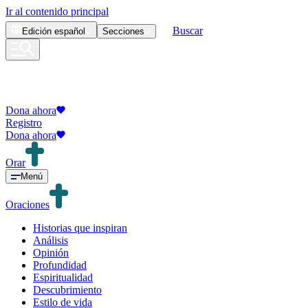
Ir al contenido principal
Buscar
Edición
español
Secciones
Dona ahora
Registro
Dona ahora
Orar
Menú
Oraciones
Historias que inspiran
Análisis
Opinión
Profundidad
Espiritualidad
Descubrimiento
Estilo de vida