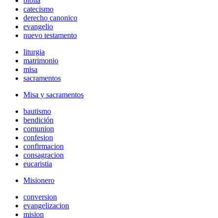
biblia
catecismo
derecho canonico
evangelio
nuevo testamento
liturgia
matrimonio
misa
sacramentos
Misa y sacramentos
bautismo
bendición
comunion
confesion
confirmacion
consagracion
eucaristia
Misionero
conversion
evangelizacion
mision