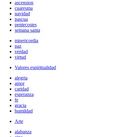
ascension
cuaresma
navidad
pascua
pentecostes
semana santa
misericordia
paz
verdad
virtud
Valores espiritualidad
alegria
amor
caridad
esperanza
fe
gracia
humildad
Arte
alabanza