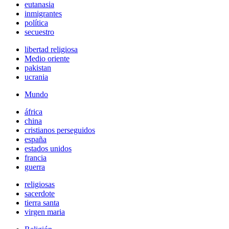
eutanasia
inmigrantes
política
secuestro
libertad religiosa
Medio oriente
pakistan
ucrania
Mundo
áfrica
china
cristianos perseguidos
españa
estados unidos
francia
guerra
religiosas
sacerdote
tierra santa
virgen maria