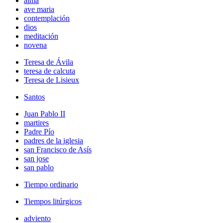
alma
ave maria
contemplación
dios
meditación
novena
Teresa de Ávila
teresa de calcuta
Teresa de Lisieux
Santos
Juan Pablo II
martires
Padre Pío
padres de la iglesia
san Francisco de Asís
san jose
san pablo
Tiempo ordinario
Tiempos litúrgicos
adviento