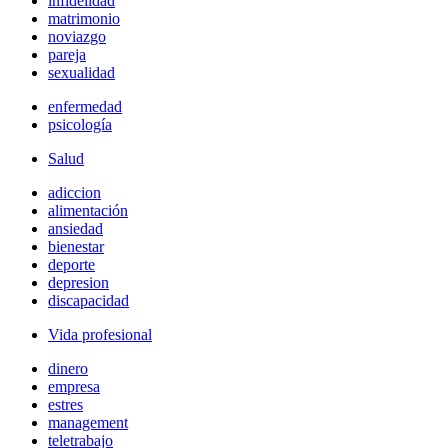
infidelidad
matrimonio
noviazgo
pareja
sexualidad
enfermedad
psicología
Salud
adiccion
alimentación
ansiedad
bienestar
deporte
depresion
discapacidad
Vida profesional
dinero
empresa
estres
management
teletrabajo