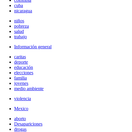
colombia
cuba
nicaragua
niños
pobreza
salud
trabajo
Información general
caritas
deporte
educación
elecciones
familia
jovenes
medio ambiente
violencia
Mexico
aborto
Desapariciones
drogas