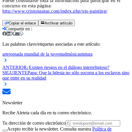
Puede consultarse toda la información para participar en el
concurso en esta página:
http://www.cristonautas.com/index.php/xto-painting/
Copiar el enlace
Archivar artículo
Compartir en
:
Las palabras clave/etiquetas asociadas a este artículo:
arte
jornada mundial de la juventud
música
pintura
ANTERIOR
¿Existen riesgos en el diálogo interreligioso?
SIGUIENTE
Papa: Que la Iglesia no sólo socorra a los esclavos sino
que entre en su realidad
Newsletter
Recibe Aleteia cada día en tu correo electrónico.
Tu dirección de correo electrónico
Acepto recibir la newsletter. Consulta nuestra
Política de