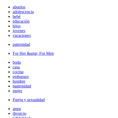
abuelos
adolescencia
bebé
educación
hijos
jovenes
vacaciones
paternidad
For Her &amp; For Men
boda
casa
cocina
embarazo
hombre
maternidad
mujer
Pareja y sexualidad
amor
divorcio