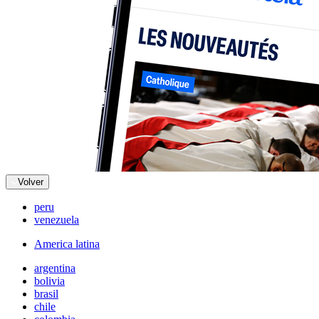
Volver
peru
venezuela
America latina
argentina
bolivia
brasil
chile