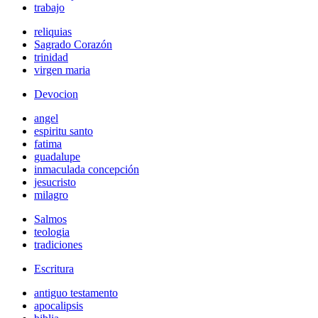
trabajo
reliquias
Sagrado Corazón
trinidad
virgen maria
Devocion
angel
espiritu santo
fatima
guadalupe
inmaculada concepción
jesucristo
milagro
Salmos
teologia
tradiciones
Escritura
antiguo testamento
apocalipsis