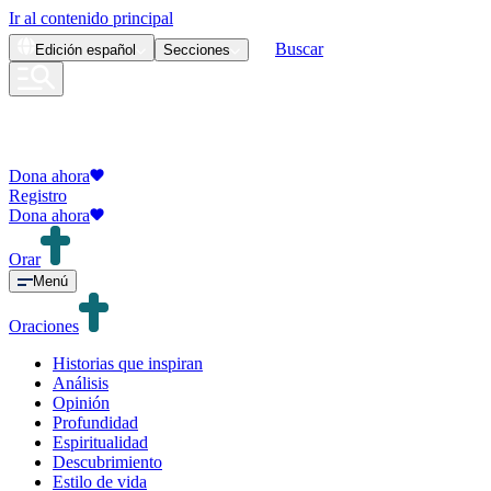
Ir al contenido principal
Buscar
Edición
español
Secciones
Dona ahora
Registro
Dona ahora
Orar
Menú
Oraciones
Historias que inspiran
Análisis
Opinión
Profundidad
Espiritualidad
Descubrimiento
Estilo de vida