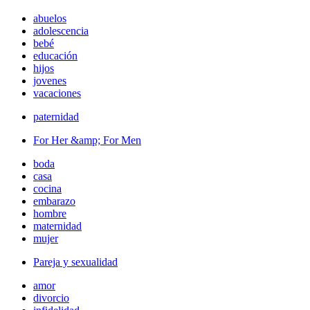
abuelos
adolescencia
bebé
educación
hijos
jovenes
vacaciones
paternidad
For Her &amp; For Men
boda
casa
cocina
embarazo
hombre
maternidad
mujer
Pareja y sexualidad
amor
divorcio