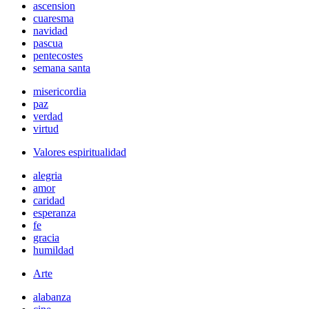
ascension
cuaresma
navidad
pascua
pentecostes
semana santa
misericordia
paz
verdad
virtud
Valores espiritualidad
alegria
amor
caridad
esperanza
fe
gracia
humildad
Arte
alabanza