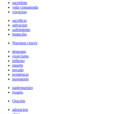
sacerdote
vida consagrada
vocacion
sacrificio
salvacion
sufrimiento
tentación
Nuestras cruces
demonio
exorcismo
infierno
muerte
pecado
penitencia
purgatorio
padrenuestro
rosario
Oración
adoracion