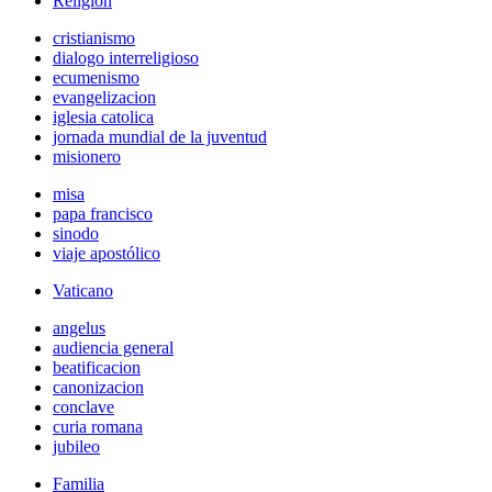
Religión
cristianismo
dialogo interreligioso
ecumenismo
evangelizacion
iglesia catolica
jornada mundial de la juventud
misionero
misa
papa francisco
sinodo
viaje apostólico
Vaticano
angelus
audiencia general
beatificacion
canonizacion
conclave
curia romana
jubileo
Familia