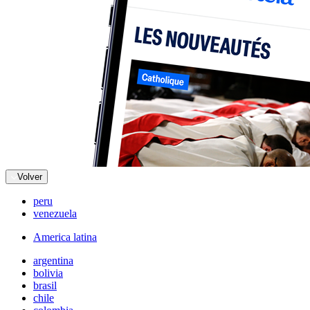
Volver
peru
venezuela
America latina
argentina
bolivia
brasil
chile