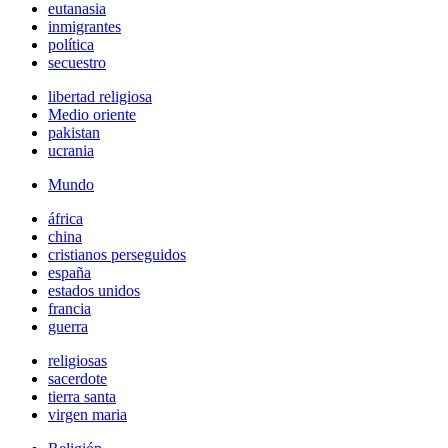
eutanasia
inmigrantes
política
secuestro
libertad religiosa
Medio oriente
pakistan
ucrania
Mundo
áfrica
china
cristianos perseguidos
españa
estados unidos
francia
guerra
religiosas
sacerdote
tierra santa
virgen maria