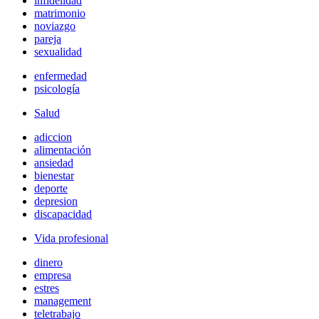
infidelidad
matrimonio
noviazgo
pareja
sexualidad
enfermedad
psicología
Salud
adiccion
alimentación
ansiedad
bienestar
deporte
depresion
discapacidad
Vida profesional
dinero
empresa
estres
management
teletrabajo