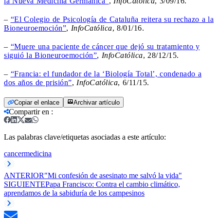
la Nueva Medicina Germánica”
,
InfoCatólica
, 3/09/16.
–
“El Colegio de Psicología de Cataluña reitera su rechazo a la
Bioneuroemoción”
,
InfoCatólica
, 8/01/16.
–
“Muere una paciente de cáncer que dejó su tratamiento y
siguió la Bioneuroemoción”
,
InfoCatólica
, 28/12/15.
–
“Francia: el fundador de la ‘Biología Total’, condenado a
dos años de prisión”
,
InfoCatólica
, 6/11/15.
Copiar el enlace
Archivar artículo
Compartir en
:
Las palabras clave/etiquetas asociadas a este artículo:
cancer
medicina
ANTERIOR
"Mi confesión de asesinato me salvó la vida"
SIGUIENTE
Papa Francisco: Contra el cambio climático,
aprendamos de la sabiduría de los campesinos