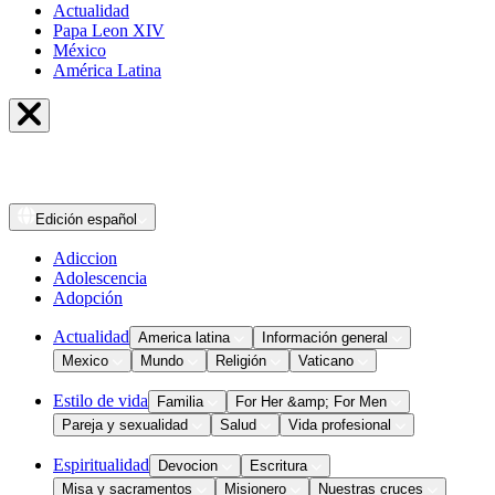
Actualidad
Papa Leon XIV
México
América Latina
Edición
español
Adiccion
Adolescencia
Adopción
Actualidad
America latina
Información general
Mexico
Mundo
Religión
Vaticano
Estilo de vida
Familia
For Her &amp; For Men
Pareja y sexualidad
Salud
Vida profesional
Espiritualidad
Devocion
Escritura
Misa y sacramentos
Misionero
Nuestras cruces