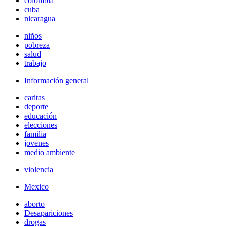
colombia
cuba
nicaragua
niños
pobreza
salud
trabajo
Información general
caritas
deporte
educación
elecciones
familia
jovenes
medio ambiente
violencia
Mexico
aborto
Desapariciones
drogas