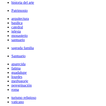
historia del arte
Patrimonio
arquitectura
basilica
catedral
iglesia
monasterio
santuario
sagrada familia
Santuario
aparecida
fatima
guadalupe
lourdes
medjugorje
peregrinación
roma
turismo religioso
vaticano