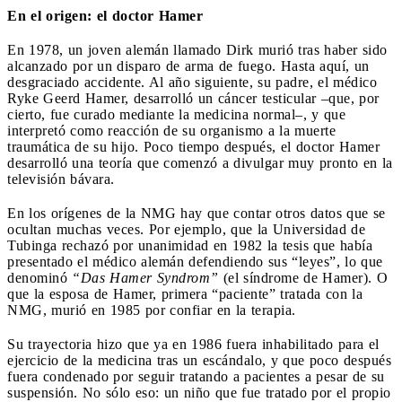
En el origen: el doctor Hamer
En 1978, un joven alemán llamado Dirk murió tras haber sido
alcanzado por un disparo de arma de fuego. Hasta aquí, un
desgraciado accidente. Al año siguiente, su padre, el médico
Ryke Geerd Hamer, desarrolló un cáncer testicular –que, por
cierto, fue curado mediante la medicina normal–, y que
interpretó como reacción de su organismo a la muerte
traumática de su hijo. Poco tiempo después, el doctor Hamer
desarrolló una teoría que comenzó a divulgar muy pronto en la
televisión bávara.
En los orígenes de la NMG hay que contar otros datos que se
ocultan muchas veces. Por ejemplo, que la Universidad de
Tubinga rechazó por unanimidad en 1982 la tesis que había
presentado el médico alemán defendiendo sus “leyes”, lo que
denominó
“Das Hamer Syndrom”
(el síndrome de Hamer). O
que la esposa de Hamer, primera “paciente” tratada con la
NMG, murió en 1985 por confiar en la terapia.
Su trayectoria hizo que ya en 1986 fuera inhabilitado para el
ejercicio de la medicina tras un escándalo, y que poco después
fuera condenado por seguir tratando a pacientes a pesar de su
suspensión. No sólo eso: un niño que fue tratado por el propio