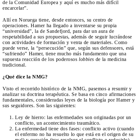
de la Comunidad Europea y aquí es mucho más difícil
encarcelar”.
Allí en Noruega tiene, desde entonces, su centro de
operaciones. Hamer ha llegado a inventarse su propia
“universidad”, la de Sandefjord, para dar un aura de
respetabilidad a sus propuestas, además de seguir lucrándose
con actividades de formación y venta de materiales. Como
puede verse, la “persecución” que, según sus defensores, está
“sufriendo” Hamer, tiene mucho más fundamento que una
supuesta reacción de los poderosos
lobbies
de la medicina
tradicional.
¿Qué dice la NMG?
Visto el recorrido histórico de la NMG, pasemos a resumir y
analizar su doctrina terapéutica. Se basa en cinco afirmaciones
fundamentales, consideradas leyes de la biología por Hamer y
sus seguidores. Son las siguientes:
Ley de hierro: las enfermedades son originadas por un
conflicto, un acontecimiento traumático.
La enfermedad tiene dos fases: conflicto activo (cuando
el enfermo no ha resuelto lo que está en el origen de su
mal) y curación (tras resolver el conflicto o reducirlo).