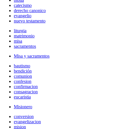
biblia
catecismo
derecho canonico
evangelio
nuevo testamento
liturgia
matrimonio
misa
sacramentos
Misa y sacramentos
bautismo
bendición
comunion
confesion
confirmacion
consagracion
eucaristia
Misionero
conversion
evangelizacion
mision