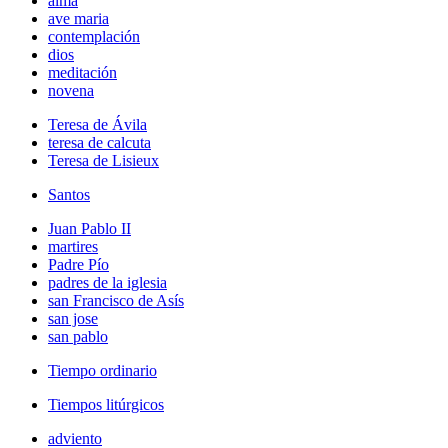
alma
ave maria
contemplación
dios
meditación
novena
Teresa de Ávila
teresa de calcuta
Teresa de Lisieux
Santos
Juan Pablo II
martires
Padre Pío
padres de la iglesia
san Francisco de Asís
san jose
san pablo
Tiempo ordinario
Tiempos litúrgicos
adviento