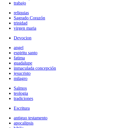
trabajo
reliquias
Sagrado Corazón
trinidad
virgen maria
Devocion
angel
espiritu santo
fatima
guadalupe
inmaculada concepción
jesucristo
milagro
Salmos
teologia
tradiciones
Escritura
antiguo testamento
apocalipsis