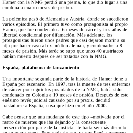
Hamer con la NMG perdió una pierna, lo que dio lugar a una
condena a cuatro meses de prisión.
La polémica pasó de Alemania a Austria, donde se sucedieron
varios episodios. El primero tuvo como protagonista al propio
Hamer, que fue condenado a 6 meses de cárcel y tres años de
libertad condicional por difamación. Más adelante, los
protagonistas fueron unos padres que casi dejaron morir a su
hija por hacer caso al ex médico alemán, y condenados a 8
meses de prisión. Más tarde se supo que unos 40 austriacos
habían muerto después de ser tratados con la NMG.
España, plataforma de lanzamiento
Una importante segunda parte de la historia de Hamer tiene a
España por escenario. En 1997, tras la muerte de tres enfermos
de cáncer por seguir los postulados de la NMG, había sido
condenado en Colonia a 19 meses de prisión. Después de este
enésimo revés judicial causado por su praxis, decidió
trasladarse a España, cosa que hizo en el año 2000.
Cabe pensar que una mudanza de este tipo –motivada por el
rastro de muertes que iba dejando y la consecuente
persecución por parte de la Justicia– le haría ser más discreto
en su nueva etapa. Pero nada de eso, ya que llegó a aparecer