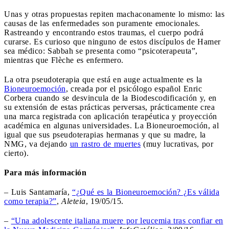
Unas y otras propuestas repiten machaconamente lo mismo: las
causas de las enfermedades son puramente emocionales.
Rastreando y encontrando estos traumas, el cuerpo podrá
curarse. Es curioso que ninguno de estos discípulos de Hamer
sea médico: Sabbah se presenta como “psicoterapeuta”,
mientras que Flèche es enfermero.
La otra pseudoterapia que está en auge actualmente es la
Bioneuroemoción
, creada por el psicólogo español Enric
Corbera cuando se desvincula de la Biodescodificación y, en
su extensión de estas prácticas perversas, prácticamente crea
una marca registrada con aplicación terapéutica y proyección
académica en algunas universidades. La Bioneuroemoción, al
igual que sus pseudoterapias hermanas y que su madre, la
NMG, va dejando
un rastro de muertes
(muy lucrativas, por
cierto).
Para más información
– Luis Santamaría,
“¿Qué es la Bioneuroemoción? ¿Es válida
como terapia?”
,
Aleteia
, 19/05/15.
–
“Una adolescente italiana muere por leucemia tras confiar en