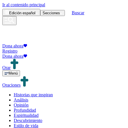
Ir al contenido principal
Buscar
Edición
español
Secciones
Dona ahora
Registro
Dona ahora
Orar
Menú
Oraciones
Historias que inspiran
Análisis
Opinión
Profundidad
Espiritualidad
Descubrimiento
Estilo de vida