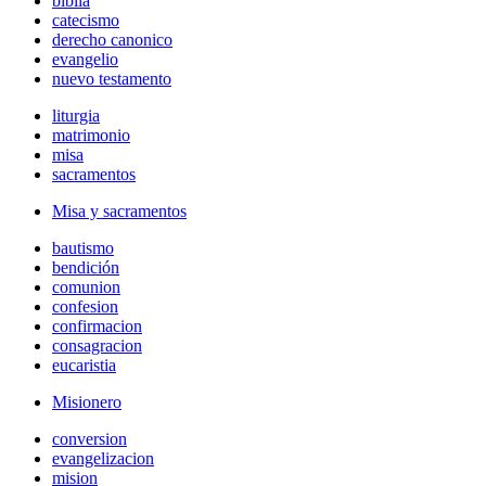
biblia
catecismo
derecho canonico
evangelio
nuevo testamento
liturgia
matrimonio
misa
sacramentos
Misa y sacramentos
bautismo
bendición
comunion
confesion
confirmacion
consagracion
eucaristia
Misionero
conversion
evangelizacion
mision