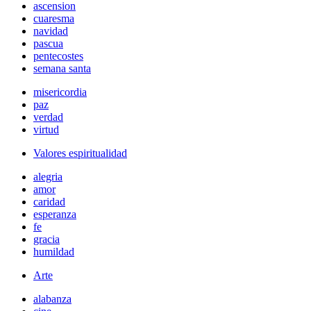
ascension
cuaresma
navidad
pascua
pentecostes
semana santa
misericordia
paz
verdad
virtud
Valores espiritualidad
alegria
amor
caridad
esperanza
fe
gracia
humildad
Arte
alabanza