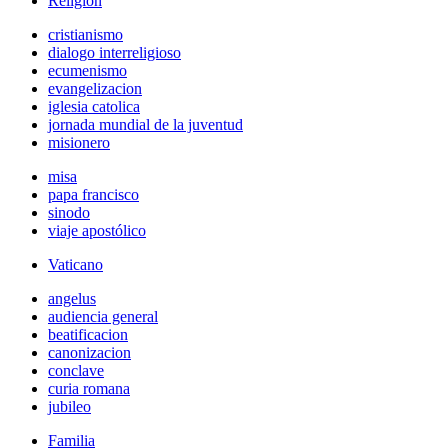
Religión
cristianismo
dialogo interreligioso
ecumenismo
evangelizacion
iglesia catolica
jornada mundial de la juventud
misionero
misa
papa francisco
sinodo
viaje apostólico
Vaticano
angelus
audiencia general
beatificacion
canonizacion
conclave
curia romana
jubileo
Familia