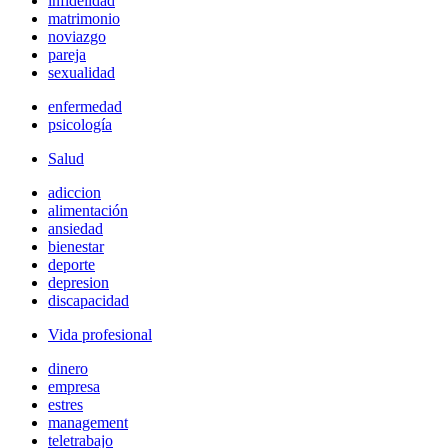
infidelidad
matrimonio
noviazgo
pareja
sexualidad
enfermedad
psicología
Salud
adiccion
alimentación
ansiedad
bienestar
deporte
depresion
discapacidad
Vida profesional
dinero
empresa
estres
management
teletrabajo