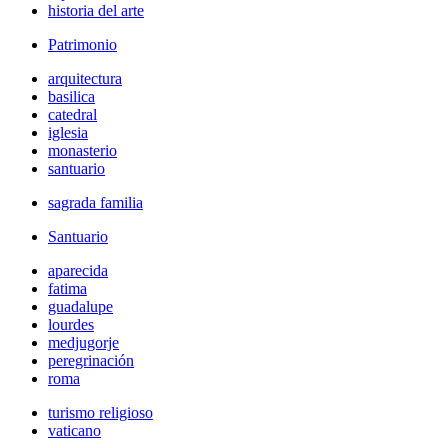
historia del arte
Patrimonio
arquitectura
basilica
catedral
iglesia
monasterio
santuario
sagrada familia
Santuario
aparecida
fatima
guadalupe
lourdes
medjugorje
peregrinación
roma
turismo religioso
vaticano