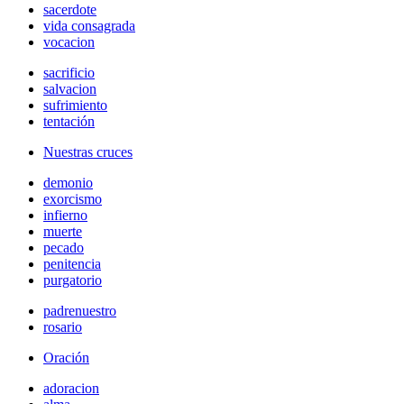
sacerdote
vida consagrada
vocacion
sacrificio
salvacion
sufrimiento
tentación
Nuestras cruces
demonio
exorcismo
infierno
muerte
pecado
penitencia
purgatorio
padrenuestro
rosario
Oración
adoracion