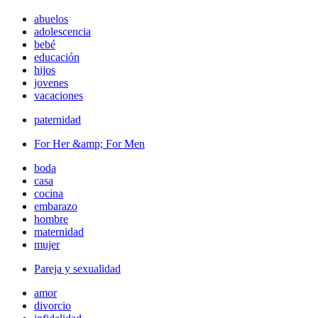
abuelos
adolescencia
bebé
educación
hijos
jovenes
vacaciones
paternidad
For Her &amp; For Men
boda
casa
cocina
embarazo
hombre
maternidad
mujer
Pareja y sexualidad
amor
divorcio