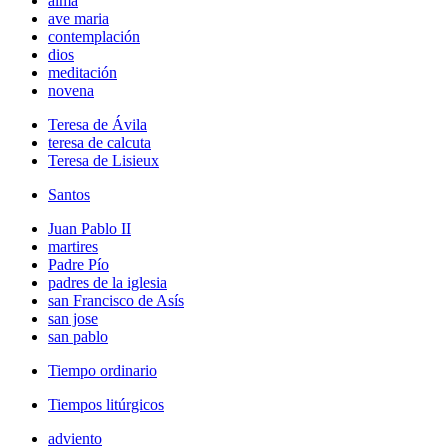
alma
ave maria
contemplación
dios
meditación
novena
Teresa de Ávila
teresa de calcuta
Teresa de Lisieux
Santos
Juan Pablo II
martires
Padre Pío
padres de la iglesia
san Francisco de Asís
san jose
san pablo
Tiempo ordinario
Tiempos litúrgicos
adviento