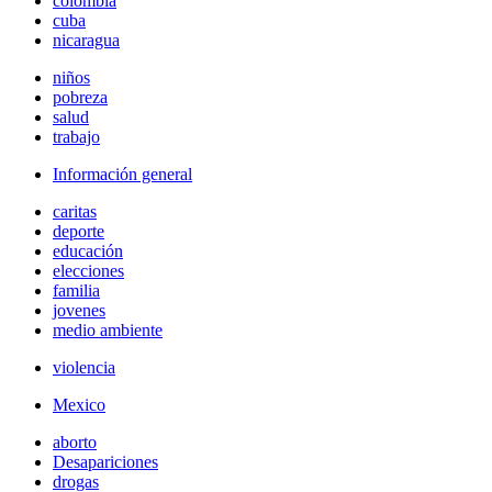
colombia
cuba
nicaragua
niños
pobreza
salud
trabajo
Información general
caritas
deporte
educación
elecciones
familia
jovenes
medio ambiente
violencia
Mexico
aborto
Desapariciones
drogas