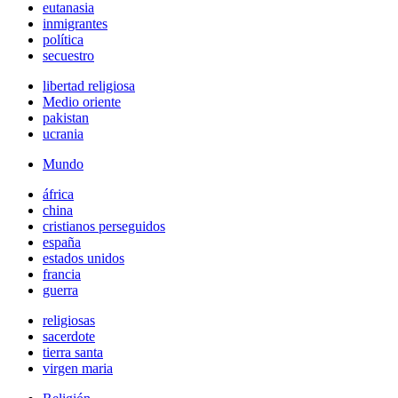
eutanasia
inmigrantes
política
secuestro
libertad religiosa
Medio oriente
pakistan
ucrania
Mundo
áfrica
china
cristianos perseguidos
españa
estados unidos
francia
guerra
religiosas
sacerdote
tierra santa
virgen maria