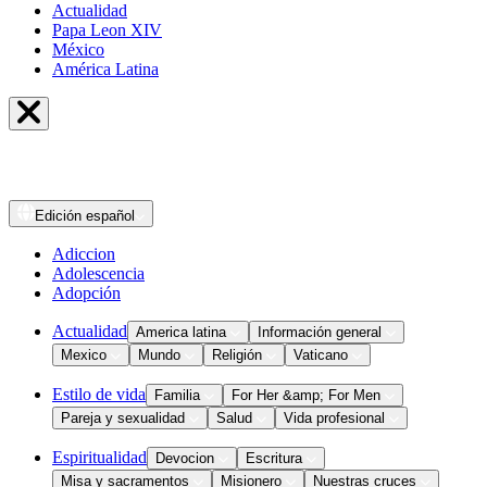
Actualidad
Papa Leon XIV
México
América Latina
Edición
español
Adiccion
Adolescencia
Adopción
Actualidad
America latina
Información general
Mexico
Mundo
Religión
Vaticano
Estilo de vida
Familia
For Her &amp; For Men
Pareja y sexualidad
Salud
Vida profesional
Espiritualidad
Devocion
Escritura
Misa y sacramentos
Misionero
Nuestras cruces