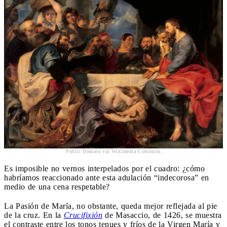
Public Domain via Wikimedia Commons
Es imposible no vernos interpelados por el cuadro: ¿cómo
habríamos reaccionado ante esta adulación “indecorosa” en
medio de una cena respetable?
La Pasión de María, no obstante, queda mejor reflejada al pie
de la cruz. En la
Crucifixión
de Masaccio, de 1426, se muestra
el contraste entre los tonos tenues y fríos de la Virgen María y