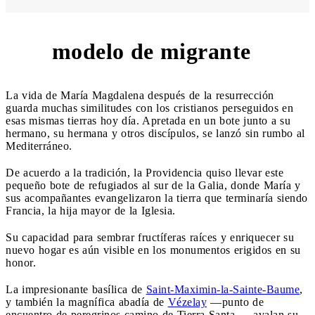
modelo de migrante
3
La vida de María Magdalena después de la resurrección
guarda muchas similitudes con los cristianos perseguidos en
esas mismas tierras hoy día. Apretada en un bote junto a su
hermano, su hermana y otros discípulos, se lanzó sin rumbo al
Mediterráneo.
De acuerdo a la tradición, la Providencia quiso llevar este
pequeño bote de refugiados al sur de la Galia, donde María y
sus acompañantes evangelizaron la tierra que terminaría siendo
Francia, la hija mayor de la Iglesia.
Su capacidad para sembrar fructíferas raíces y enriquecer su
nuevo hogar es aún visible en los monumentos erigidos en su
honor.
La impresionante basílica de
Saint-Maximin-la-Sainte-Baume
,
y también la magnífica abadía de
Vézelay
—punto de
encuentro de peregrinos camino de Tierra Santa—, avalan su