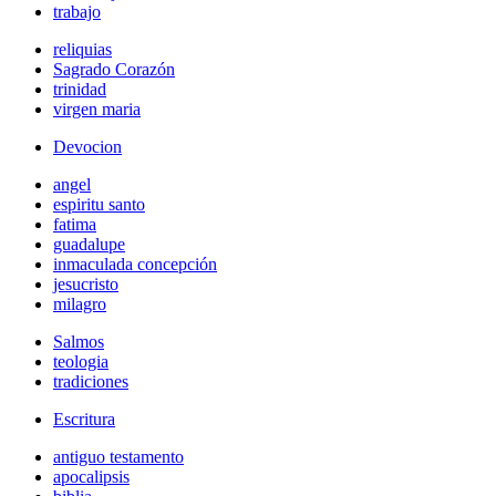
trabajo
reliquias
Sagrado Corazón
trinidad
virgen maria
Devocion
angel
espiritu santo
fatima
guadalupe
inmaculada concepción
jesucristo
milagro
Salmos
teologia
tradiciones
Escritura
antiguo testamento
apocalipsis