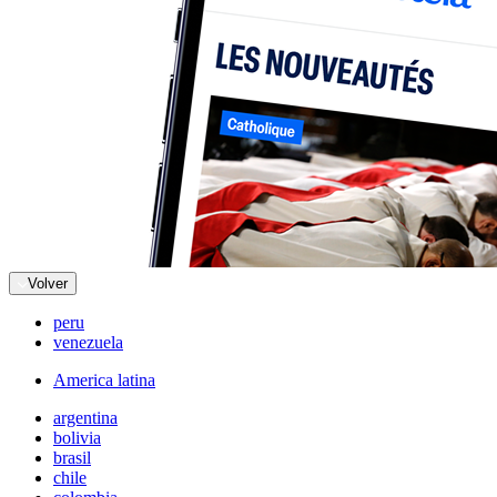
Volver
peru
venezuela
America latina
argentina
bolivia
brasil
chile