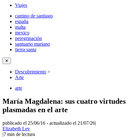
Viajes
camino de santiago
españa
malta
mexico
peregrinación
santuario mariano
tierra santa
✕
Descubrimiento
>
Arte
arte
María Magdalena: sus cuatro virtudes
plasmadas en el arte
publicado el 25/06/16
-
actualizado el 21/07/26
|
Elizabeth Lev
|
7
min de lectura