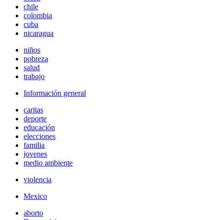
chile
colombia
cuba
nicaragua
niños
pobreza
salud
trabajo
Información general
caritas
deporte
educación
elecciones
familia
jovenes
medio ambiente
violencia
Mexico
aborto