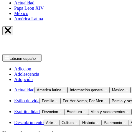
Actualidad
Papa Leon XIV
México
América Latina
Edición
español
Adiccion
Adolescencia
Adopción
Actualidad
America latina
Información general
Mexico
Estilo de vida
Familia
For Her &amp; For Men
Pareja y se
Espiritualidad
Devocion
Escritura
Misa y sacramentos
Descubrimiento
Arte
Cultura
Historia
Patrimonio