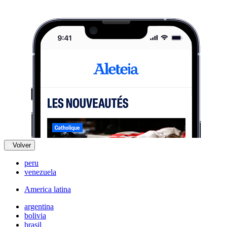
Volver
peru
venezuela
America latina
argentina
bolivia
brasil