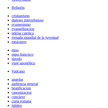
Religión
cristianismo
dialogo interreligioso
ecumenismo
evangelizacion
iglesia catolica
jornada mundial de la juventud
misionero
misa
papa francisco
sinodo
viaje apostólico
Vaticano
angelus
audiencia general
beatificacion
canonizacion
conclave
curia romana
jubileo