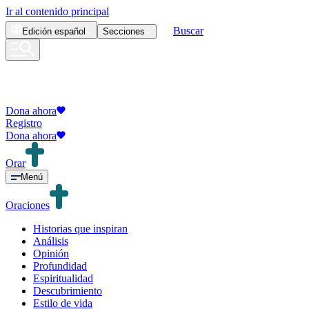
Ir al contenido principal
Buscar
Edición
español
Secciones
Dona ahora
Registro
Dona ahora
Orar
Menú
Oraciones
Historias que inspiran
Análisis
Opinión
Profundidad
Espiritualidad
Descubrimiento
Estilo de vida