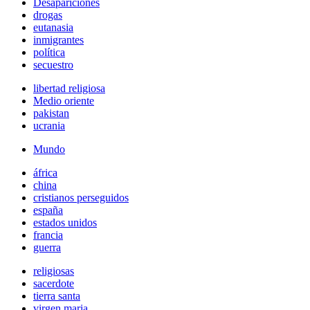
Desapariciones
drogas
eutanasia
inmigrantes
política
secuestro
libertad religiosa
Medio oriente
pakistan
ucrania
Mundo
áfrica
china
cristianos perseguidos
españa
estados unidos
francia
guerra
religiosas
sacerdote
tierra santa
virgen maria