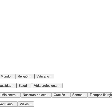
Mundo
Religión
Vaticano
xualidad
Salud
Vida profesional
Misionero
Nuestras cruces
Oración
Santos
Tiempos litúrgi
Santuario
Viajes