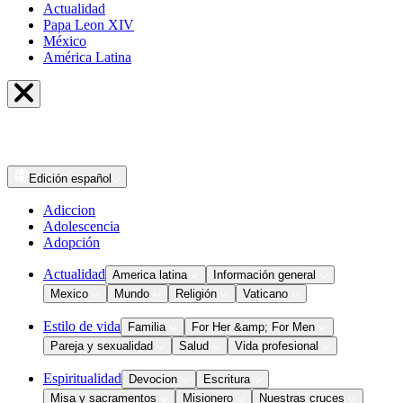
Actualidad
Papa Leon XIV
México
América Latina
Edición
español
Adiccion
Adolescencia
Adopción
Actualidad
America latina
Información general
Mexico
Mundo
Religión
Vaticano
Estilo de vida
Familia
For Her &amp; For Men
Pareja y sexualidad
Salud
Vida profesional
Espiritualidad
Devocion
Escritura
Misa y sacramentos
Misionero
Nuestras cruces