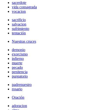
sacerdote
vida consagrada
vocacion
sacrificio
salvacion
sufrimiento
tentación
Nuestras cruces
demonio
exorcismo
infierno
muerte
pecado
penitencia
purgatorio
padrenuestro
rosario
Oración
adoracion