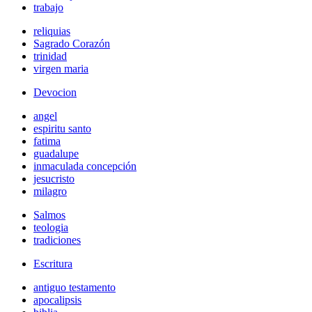
trabajo
reliquias
Sagrado Corazón
trinidad
virgen maria
Devocion
angel
espiritu santo
fatima
guadalupe
inmaculada concepción
jesucristo
milagro
Salmos
teologia
tradiciones
Escritura
antiguo testamento
apocalipsis