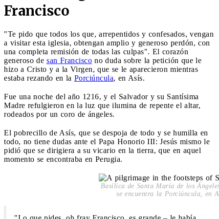
Francisco
"Te pido que todos los que, arrepentidos y confesados, vengan
a visitar esta iglesia, obtengan amplio y generoso perdón, con
una completa remisión de todas las culpas". El corazón
generoso de
san Francisco
no duda sobre la petición que le
hizo a Cristo y a la Virgen, que se le aparecieron mientras
estaba rezando en la
Porciúncula
, en Asís.
Fue una noche del año 1216, y el Salvador y su Santísima
Madre refulgieron en la luz que ilumina de repente el altar,
rodeados por un coro de ángeles.
El pobrecillo de Asís, que se despoja de todo y se humilla en
todo, no tiene dudas ante el Papa Honorio III: Jesús mismo le
pidió que se dirigiera a su vicario en la tierra, que en aquel
momento se encontraba en Perugia.
Basílica de Santa María de los Ángele
se encuentra la Porciúncula, en A
"Lo que pides, oh fray Francisco, es grande – le había