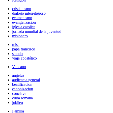
Religión
cristianismo
dialogo interreligioso
ecumenismo
evangelizacion
iglesia catolica
jornada mundial de la juventud
misionero
misa
papa francisco
sinodo
viaje apostólico
Vaticano
angelus
audiencia general
beatificacion
canonizacion
conclave
curia romana
jubileo
Familia