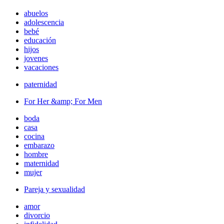
abuelos
adolescencia
bebé
educación
hijos
jovenes
vacaciones
paternidad
For Her &amp; For Men
boda
casa
cocina
embarazo
hombre
maternidad
mujer
Pareja y sexualidad
amor
divorcio