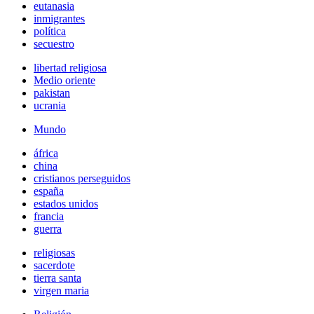
eutanasia
inmigrantes
política
secuestro
libertad religiosa
Medio oriente
pakistan
ucrania
Mundo
áfrica
china
cristianos perseguidos
españa
estados unidos
francia
guerra
religiosas
sacerdote
tierra santa
virgen maria