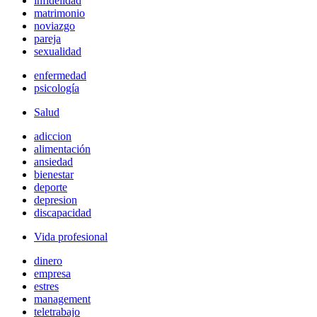
infidelidad
matrimonio
noviazgo
pareja
sexualidad
enfermedad
psicología
Salud
adiccion
alimentación
ansiedad
bienestar
deporte
depresion
discapacidad
Vida profesional
dinero
empresa
estres
management
teletrabajo