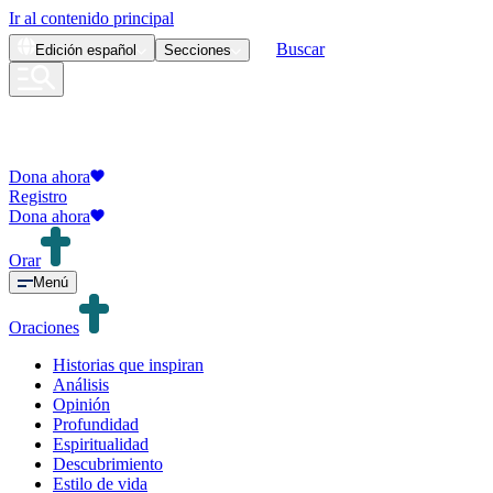
Ir al contenido principal
Buscar
Edición
español
Secciones
Dona ahora
Registro
Dona ahora
Orar
Menú
Oraciones
Historias que inspiran
Análisis
Opinión
Profundidad
Espiritualidad
Descubrimiento
Estilo de vida