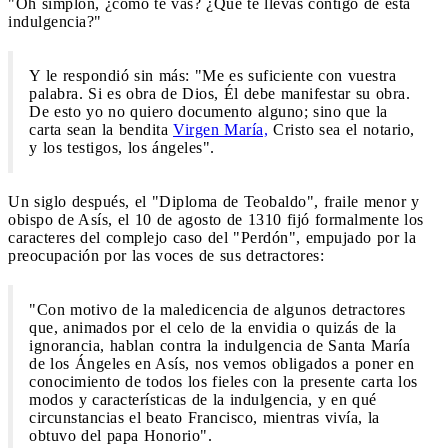
"Oh simplón, ¿cómo te vas? ¿Qué te llevas contigo de esta
indulgencia?"
Y le respondió sin más: "Me es suficiente con vuestra
palabra. Si es obra de Dios, Él debe manifestar su obra.
De esto yo no quiero documento alguno; sino que la
carta sean la bendita
Virgen María,
Cristo sea el notario,
y los testigos, los ángeles".
Un siglo después, el "Diploma de Teobaldo", fraile menor y
obispo de Asís, el 10 de agosto de 1310 fijó formalmente los
caracteres del complejo caso del "Perdón", empujado por la
preocupación por las voces de sus detractores:
"Con motivo de la maledicencia de algunos detractores
que, animados por el celo de la envidia o quizás de la
ignorancia, hablan contra la indulgencia de Santa María
de los Ángeles en Asís, nos vemos obligados a poner en
conocimiento de todos los fieles con la presente carta los
modos y características de la indulgencia, y en qué
circunstancias el beato Francisco, mientras vivía, la
obtuvo del papa Honorio".