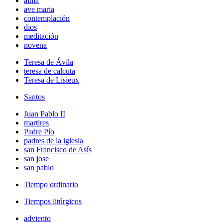
alma
ave maria
contemplación
dios
meditación
novena
Teresa de Ávila
teresa de calcuta
Teresa de Lisieux
Santos
Juan Pablo II
martires
Padre Pío
padres de la iglesia
san Francisco de Asís
san jose
san pablo
Tiempo ordinario
Tiempos litúrgicos
adviento