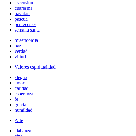
ascension
cuaresma
navidad
pascua
pentecostes
semana santa
misericordia
paz
verdad
virtud
Valores espiritualidad
alegria
amor
caridad
esperanza
fe
gracia
humildad
Arte
alabanza