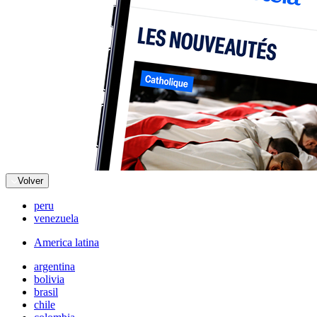
Volver
peru
venezuela
America latina
argentina
bolivia
brasil
chile