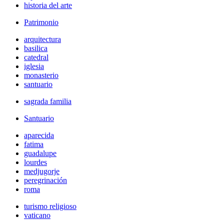
historia del arte
Patrimonio
arquitectura
basilica
catedral
iglesia
monasterio
santuario
sagrada familia
Santuario
aparecida
fatima
guadalupe
lourdes
medjugorje
peregrinación
roma
turismo religioso
vaticano