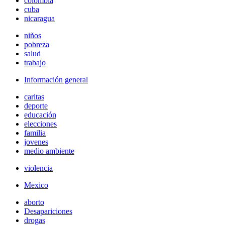
colombia
cuba
nicaragua
niños
pobreza
salud
trabajo
Información general
caritas
deporte
educación
elecciones
familia
jovenes
medio ambiente
violencia
Mexico
aborto
Desapariciones
drogas