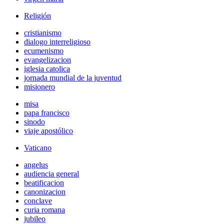
Religión
cristianismo
dialogo interreligioso
ecumenismo
evangelizacion
iglesia catolica
jornada mundial de la juventud
misionero
misa
papa francisco
sinodo
viaje apostólico
Vaticano
angelus
audiencia general
beatificacion
canonizacion
conclave
curia romana
jubileo