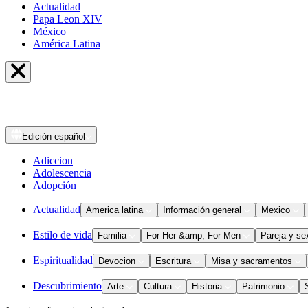
Actualidad
Papa Leon XIV
México
América Latina
Edición
español
Adiccion
Adolescencia
Adopción
Actualidad
America latina
Información general
Mexico
Estilo de vida
Familia
For Her &amp; For Men
Pareja y se
Espiritualidad
Devocion
Escritura
Misa y sacramentos
Descubrimiento
Arte
Cultura
Historia
Patrimonio