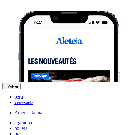
Volver
peru
venezuela
America latina
argentina
bolivia
brasil