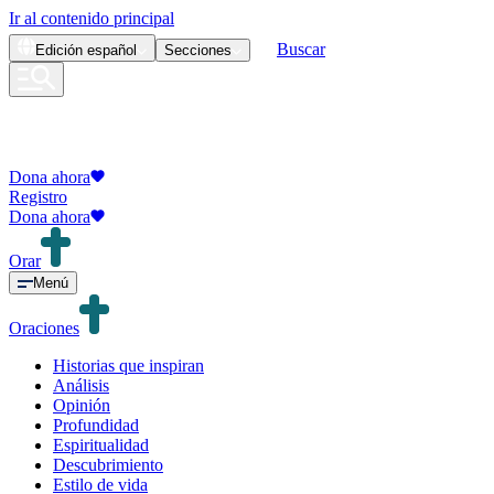
Ir al contenido principal
Buscar
Edición
español
Secciones
Dona ahora
Registro
Dona ahora
Orar
Menú
Oraciones
Historias que inspiran
Análisis
Opinión
Profundidad
Espiritualidad
Descubrimiento
Estilo de vida