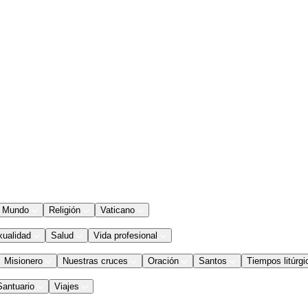
Mundo
Religión
Vaticano
xualidad
Salud
Vida profesional
Misionero
Nuestras cruces
Oración
Santos
Tiempos litúrgi
Santuario
Viajes