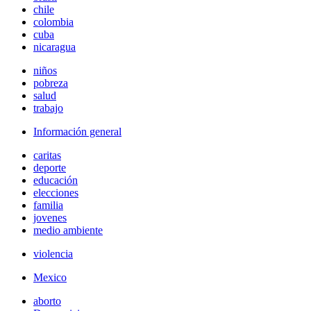
chile
colombia
cuba
nicaragua
niños
pobreza
salud
trabajo
Información general
caritas
deporte
educación
elecciones
familia
jovenes
medio ambiente
violencia
Mexico
aborto