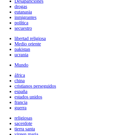
Desapariciones
drogas
eutanasia
inmigrantes
política
secuestro
libertad religiosa
Medio oriente
pakistan
ucrania
Mundo
áfrica
china
cristianos perseguidos
españa
estados unidos
francia
guerra
religiosas
sacerdote
tierra santa
virgen maria