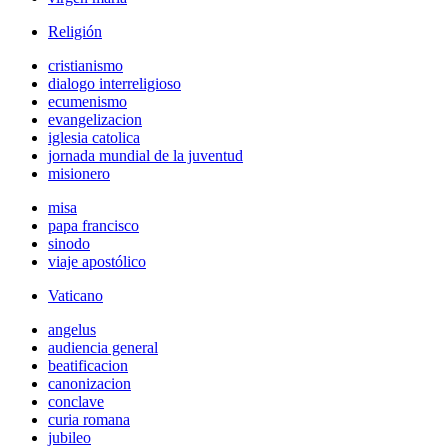
Religión
cristianismo
dialogo interreligioso
ecumenismo
evangelizacion
iglesia catolica
jornada mundial de la juventud
misionero
misa
papa francisco
sinodo
viaje apostólico
Vaticano
angelus
audiencia general
beatificacion
canonizacion
conclave
curia romana
jubileo