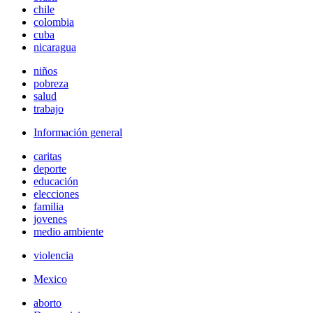
chile
colombia
cuba
nicaragua
niños
pobreza
salud
trabajo
Información general
caritas
deporte
educación
elecciones
familia
jovenes
medio ambiente
violencia
Mexico
aborto