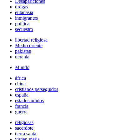
Desapariciones
drogas
eutanasia
inmigrantes
política
secuestro
libertad religiosa
Medio oriente
pakistan
ucrania
Mundo
áfrica
china
cristianos perseguidos
españa
estados unidos
francia
guerra
religiosas
sacerdote
tierra santa
virgen maria