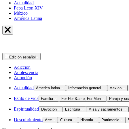
Actualidad
Papa Leon XIV
México
América Latina
Edición
español
Adiccion
Adolescencia
Adopción
Actualidad
America latina
Información general
Mexico
Estilo de vida
Familia
For Her &amp; For Men
Pareja y se
Espiritualidad
Devocion
Escritura
Misa y sacramentos
Descubrimiento
Arte
Cultura
Historia
Patrimonio