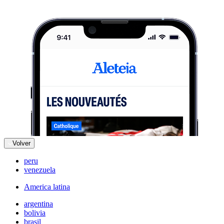
Volver
peru
venezuela
America latina
argentina
bolivia
brasil