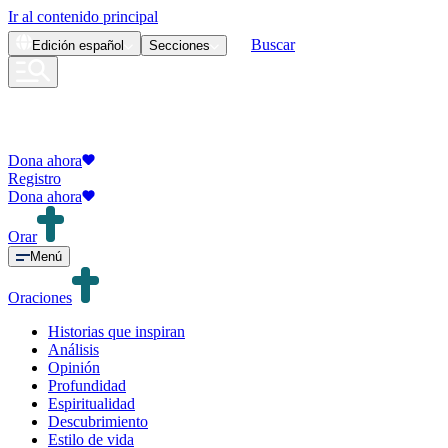
Ir al contenido principal
Buscar
Edición
español
Secciones
Dona ahora
Registro
Dona ahora
Orar
Menú
Oraciones
Historias que inspiran
Análisis
Opinión
Profundidad
Espiritualidad
Descubrimiento
Estilo de vida