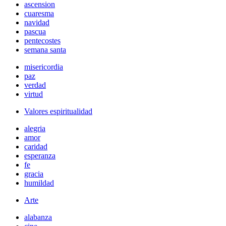
ascension
cuaresma
navidad
pascua
pentecostes
semana santa
misericordia
paz
verdad
virtud
Valores espiritualidad
alegria
amor
caridad
esperanza
fe
gracia
humildad
Arte
alabanza