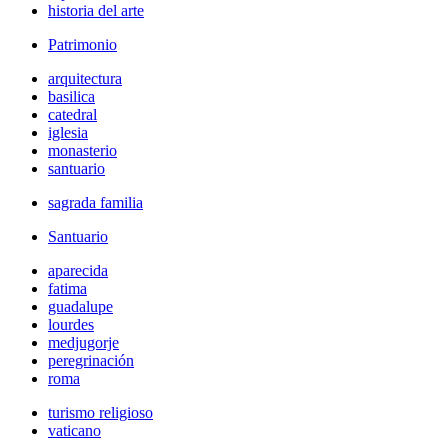
historia del arte
Patrimonio
arquitectura
basilica
catedral
iglesia
monasterio
santuario
sagrada familia
Santuario
aparecida
fatima
guadalupe
lourdes
medjugorje
peregrinación
roma
turismo religioso
vaticano