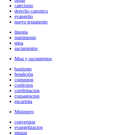
biblia
catecismo
derecho canonico
evangelio
nuevo testamento
liturgia
matrimonio
misa
sacramentos
Misa y sacramentos
bautismo
bendición
comunion
confesion
confirmacion
consagracion
eucaristia
Misionero
conversion
evangelizacion
mision