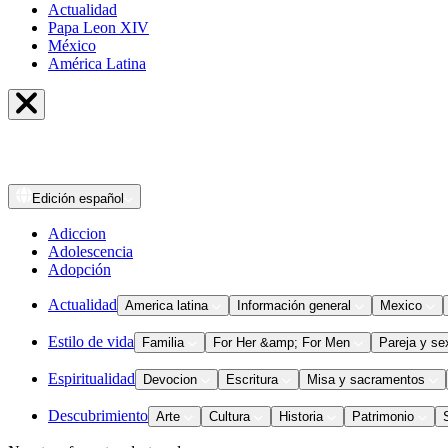
Actualidad
Papa Leon XIV
México
América Latina
Edición
español
Adiccion
Adolescencia
Adopción
Actualidad
America latina
Información general
Mexico
Estilo de vida
Familia
For Her &amp; For Men
Pareja y se
Espiritualidad
Devocion
Escritura
Misa y sacramentos
Descubrimiento
Arte
Cultura
Historia
Patrimonio