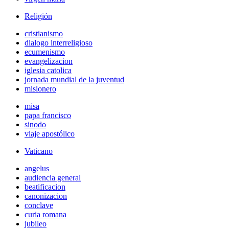
Religión
cristianismo
dialogo interreligioso
ecumenismo
evangelizacion
iglesia catolica
jornada mundial de la juventud
misionero
misa
papa francisco
sinodo
viaje apostólico
Vaticano
angelus
audiencia general
beatificacion
canonizacion
conclave
curia romana
jubileo