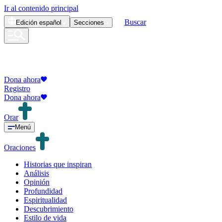
Ir al contenido principal
Buscar
Edición
español
Secciones
Dona ahora
Registro
Dona ahora
Orar
Menú
Oraciones
Historias que inspiran
Análisis
Opinión
Profundidad
Espiritualidad
Descubrimiento
Estilo de vida