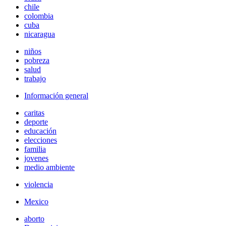
chile
colombia
cuba
nicaragua
niños
pobreza
salud
trabajo
Información general
caritas
deporte
educación
elecciones
familia
jovenes
medio ambiente
violencia
Mexico
aborto