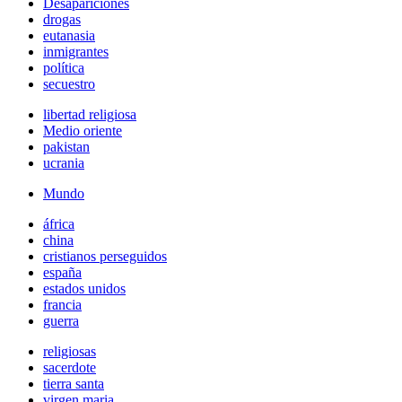
Desapariciones
drogas
eutanasia
inmigrantes
política
secuestro
libertad religiosa
Medio oriente
pakistan
ucrania
Mundo
áfrica
china
cristianos perseguidos
españa
estados unidos
francia
guerra
religiosas
sacerdote
tierra santa
virgen maria