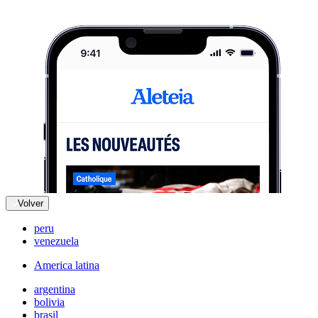
Volver
peru
venezuela
America latina
argentina
bolivia
brasil