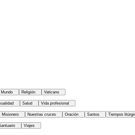
Mundo
Religión
Vaticano
xualidad
Salud
Vida profesional
Misionero
Nuestras cruces
Oración
Santos
Tiempos litúrgi
Santuario
Viajes