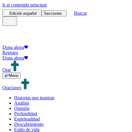
Ir al contenido principal
Buscar
Edición
español
Secciones
Dona ahora
Registro
Dona ahora
Orar
Menú
Oraciones
Historias que inspiran
Análisis
Opinión
Profundidad
Espiritualidad
Descubrimiento
Estilo de vida