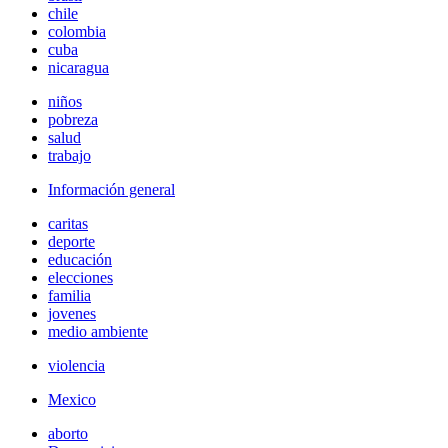
chile
colombia
cuba
nicaragua
niños
pobreza
salud
trabajo
Información general
caritas
deporte
educación
elecciones
familia
jovenes
medio ambiente
violencia
Mexico
aborto