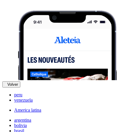
Volver
peru
venezuela
America latina
argentina
bolivia
brasil