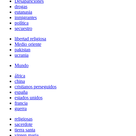
Desapariciones
drogas
eutanasia
inmigrantes
política
secuestro
libertad religiosa
Medio oriente
pakistan
ucrania
Mundo
áfrica
china
cristianos perseguidos
españa
estados unidos
francia
guerra
religiosas
sacerdote
tierra santa
virgen maria