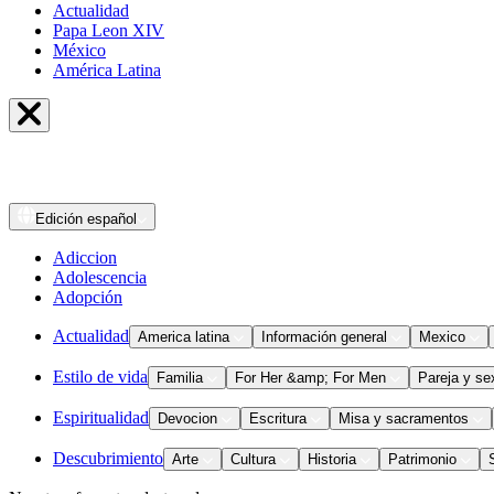
Actualidad
Papa Leon XIV
México
América Latina
Edición
español
Adiccion
Adolescencia
Adopción
Actualidad
America latina
Información general
Mexico
Estilo de vida
Familia
For Her &amp; For Men
Pareja y se
Espiritualidad
Devocion
Escritura
Misa y sacramentos
Descubrimiento
Arte
Cultura
Historia
Patrimonio