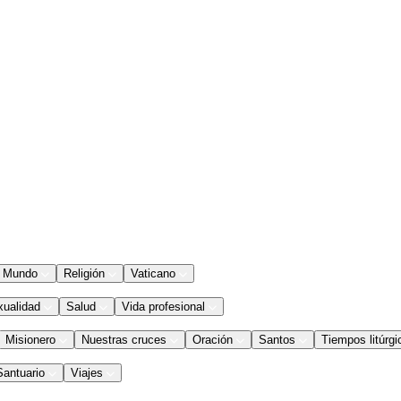
Mundo
Religión
Vaticano
xualidad
Salud
Vida profesional
Misionero
Nuestras cruces
Oración
Santos
Tiempos litúrgi
Santuario
Viajes