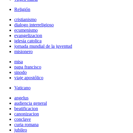
Religión
cristianismo
dialogo interreligioso
ecumenismo
evangelizacion
iglesia catolica
jornada mundial de la juventud
misionero
misa
papa francisco
sinodo
viaje apostólico
Vaticano
angelus
audiencia general
beatificacion
canonizacion
conclave
curia romana
jubileo