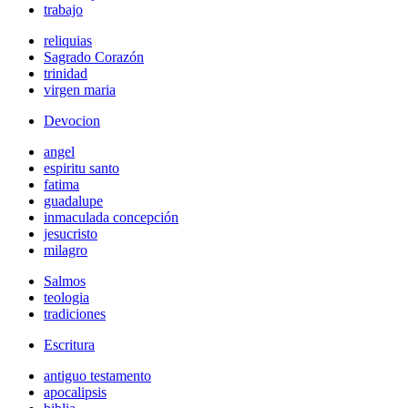
trabajo
reliquias
Sagrado Corazón
trinidad
virgen maria
Devocion
angel
espiritu santo
fatima
guadalupe
inmaculada concepción
jesucristo
milagro
Salmos
teologia
tradiciones
Escritura
antiguo testamento
apocalipsis