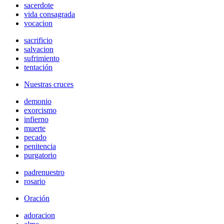
sacerdote
vida consagrada
vocacion
sacrificio
salvacion
sufrimiento
tentación
Nuestras cruces
demonio
exorcismo
infierno
muerte
pecado
penitencia
purgatorio
padrenuestro
rosario
Oración
adoracion