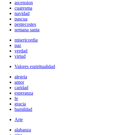
ascension
cuaresma
navidad
pascua
pentecostes
semana santa
misericordia
paz
verdad
virtud
Valores espiritualidad
alegria
amor
caridad
esperanza
fe
gracia
humildad
Arte
alabanza