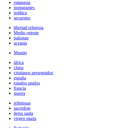
eutanasia
inmigrantes
política
secuestro
libertad religiosa
Medio oriente
pakistan
ucrania
Mundo
áfrica
china
cristianos perseguidos
españa
estados unidos
francia
guerra
religiosas
sacerdote
tierra santa
virgen maria