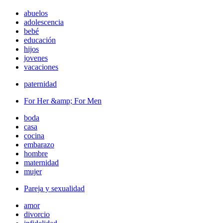
abuelos
adolescencia
bebé
educación
hijos
jovenes
vacaciones
paternidad
For Her &amp; For Men
boda
casa
cocina
embarazo
hombre
maternidad
mujer
Pareja y sexualidad
amor
divorcio