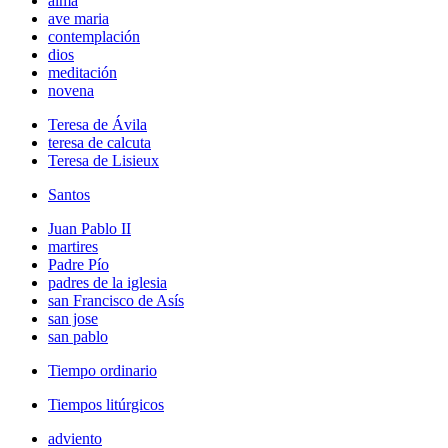
alma
ave maria
contemplación
dios
meditación
novena
Teresa de Ávila
teresa de calcuta
Teresa de Lisieux
Santos
Juan Pablo II
martires
Padre Pío
padres de la iglesia
san Francisco de Asís
san jose
san pablo
Tiempo ordinario
Tiempos litúrgicos
adviento