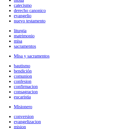
biblia
catecismo
derecho canonico
evangelio
nuevo testamento
liturgia
matrimonio
misa
sacramentos
Misa y sacramentos
bautismo
bendición
comunion
confesion
confirmacion
consagracion
eucaristia
Misionero
conversion
evangelizacion
mision