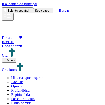
Ir al contenido principal
Buscar
Edición
español
Secciones
Dona ahora
Registro
Dona ahora
Orar
Menú
Oraciones
Historias que inspiran
Análisis
Opinión
Profundidad
Espiritualidad
Descubrimiento
Estilo de vida