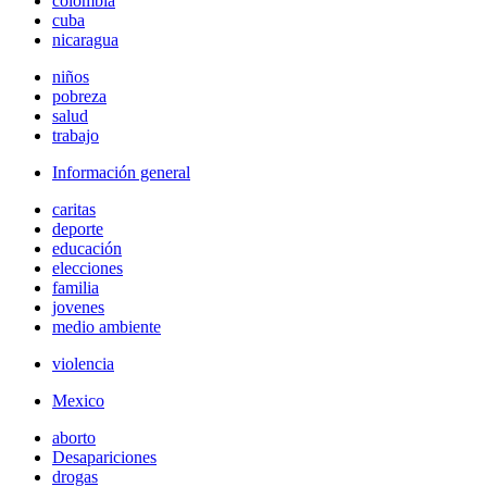
colombia
cuba
nicaragua
niños
pobreza
salud
trabajo
Información general
caritas
deporte
educación
elecciones
familia
jovenes
medio ambiente
violencia
Mexico
aborto
Desapariciones
drogas