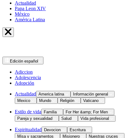
Actualidad
Papa Leon XIV
México
América Latina
Edición
español
Adiccion
Adolescencia
Adopción
Actualidad
America latina
Información general
Mexico
Mundo
Religión
Vaticano
Estilo de vida
Familia
For Her &amp; For Men
Pareja y sexualidad
Salud
Vida profesional
Espiritualidad
Devocion
Escritura
Misa y sacramentos
Misionero
Nuestras cruces