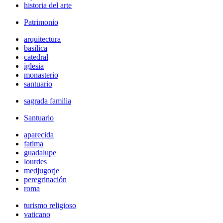
historia del arte
Patrimonio
arquitectura
basilica
catedral
iglesia
monasterio
santuario
sagrada familia
Santuario
aparecida
fatima
guadalupe
lourdes
medjugorje
peregrinación
roma
turismo religioso
vaticano