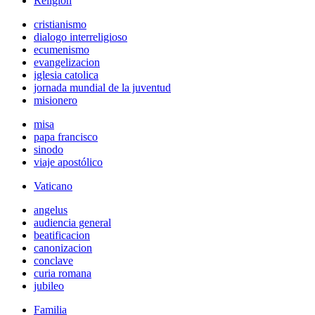
Religión
cristianismo
dialogo interreligioso
ecumenismo
evangelizacion
iglesia catolica
jornada mundial de la juventud
misionero
misa
papa francisco
sinodo
viaje apostólico
Vaticano
angelus
audiencia general
beatificacion
canonizacion
conclave
curia romana
jubileo
Familia