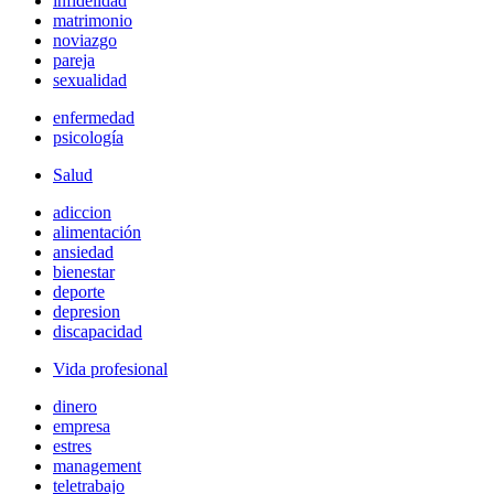
infidelidad
matrimonio
noviazgo
pareja
sexualidad
enfermedad
psicología
Salud
adiccion
alimentación
ansiedad
bienestar
deporte
depresion
discapacidad
Vida profesional
dinero
empresa
estres
management
teletrabajo