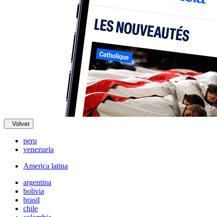
Volver
peru
venezuela
America latina
argentina
bolivia
brasil
chile